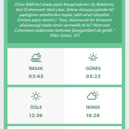
Onlar (kâfirler) orada şöyle feryad ederler: Ey Rabbimiz,
bizi (Cehennem'den) çıkar, (tekrar dünyaya gönder ki)
RESMİ İLANLAR
yaptığımız amellerden başka; sâlih amel işleyelim.
(Onlara şöyle denilir:) "Size, düşünecek bir kimsenin
düşüneceği kadar ömür vermedik mi ki? Hem size
Cehennem azâbından korkutan (peygamber) de geldi."
(Fâtır Sûresi, 37)
İMSAK
GÜNEŞ
03:45
05:23
ÖĞLE
İKINDI
12:36
16:26