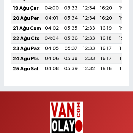
19 Ağu Çar
04:00
05:33
12:34
16:20
19:25
20 Ağu Per
04:01
05:34
12:34
16:20
19:23
21 Ağu Cum
04:02
05:35
12:33
16:19
19:22
22 Ağu Cts
04:04
05:36
12:33
16:18
19:20
23 Ağu Paz
04:05
05:37
12:33
16:17
19:19
24 Ağu Pts
04:06
05:38
12:33
16:17
19:17
25 Ağu Sal
04:08
05:39
12:32
16:16
19:16