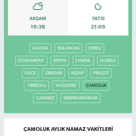
AKŞAM
YATSI
19:38
21:09
ALUCRA
BULANCAK
DERELİ
DOĞANKENT
ESPİYE
EYNESİL
GÖRELE
GÜCE
GİRESUN
KEŞAP
PİRAZİZ
TİREBOLU
YAĞLIDERE
ÇAMOLUK
ÇANAKÇI
ŞEBİNKARAHİSAR
ÇAMOLUK AYLIK NAMAZ VAKITLERI