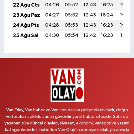
22 Ağu Cts
04:26
05:52
12:43
16:25
19:25
23 Ağu Paz
04:27
05:52
12:43
16:24
19:23
24 Ağu Pts
04:28
05:53
12:43
16:23
19:22
25 Ağu Sal
04:30
05:54
12:42
16:23
19:21
Van Olay, Van haber ve Van son dakika gelişmelerini hızlı, doğru
ve tarafsız şekilde sunan güvenilir yerel haber sitesidir. Şehirde
yaşanan tüm güncel olayları, siyaset, ekonomi, vanspor ve yaşam
kategorilerindeki haberleri Van Olay’ın deneyimli ekibiyle anında