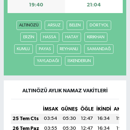
19:40
21:04
ALTINÖZÜ
ARSUZ
BELEN
DÖRTYOL
ERZİN
HASSA
HATAY
KIRIKHAN
KUMLU
PAYAS
REYHANLI
SAMANDAĞ
YAYLADAĞI
İSKENDERUN
ALTINÖZÜ AYLIK NAMAZ VAKITLERI
İMSAK
GÜNEŞ
ÖĞLE
İKINDI
AKŞA
25 Tem Cts
03:54
05:30
12:47
16:34
19:54
26 Tem Paz
03:55
05:30
12:47
16:34
19:53