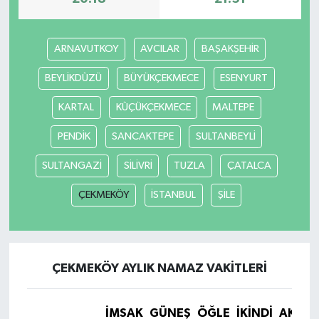
ARNAVUTKOY
AVCILAR
BAŞAKŞEHİR
BEYLİKDÜZÜ
BÜYÜKÇEKMECE
ESENYURT
KARTAL
KÜÇÜKÇEKMECE
MALTEPE
PENDİK
SANCAKTEPE
SULTANBEYLİ
SULTANGAZİ
SİLİVRİ
TUZLA
ÇATALCA
ÇEKMEKÖY
İSTANBUL
ŞİLE
ÇEKMEKÖY AYLIK NAMAZ VAKITLERI
İMSAK
GÜNEŞ
ÖĞLE
İKINDI
AKŞA