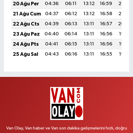
20 Ağu Per
04:36
06:11
13:12
16:59
20:03
21 Ağu Cum
04:37
06:12
13:12
16:58
20:02
22 Ağu Cts
04:39
06:13
13:11
16:57
20:00
23 Ağu Paz
04:40
06:14
13:11
16:56
19:58
24 Ağu Pts
04:41
06:15
13:11
16:56
19:57
25 Ağu Sal
04:43
06:16
13:11
16:55
19:55
Van Olay, Van haber ve Van son dakika gelişmelerini hızlı, doğru