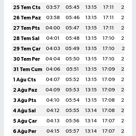
25 Tem Cts
03:57
05:45
13:15
17:11
20:34
26 Tem Paz
03:58
05:46
13:15
17:11
20:34
27 Tem Pts
04:00
05:47
13:15
17:11
20:33
28 Tem Sal
04:01
05:48
13:15
17:10
20:32
29 Tem Çar
04:03
05:49
13:15
17:10
20:31
30 Tem Per
04:04
05:50
13:15
17:10
20:30
31 Tem Cum
04:06
05:51
13:15
17:09
20:29
1 Ağu Cts
04:07
05:52
13:15
17:09
20:28
2 Ağu Paz
04:09
05:53
13:15
17:09
20:26
3 Ağu Pts
04:10
05:54
13:15
17:08
20:25
4 Ağu Sal
04:12
05:55
13:14
17:08
20:24
5 Ağu Çar
04:13
05:56
13:14
17:07
20:23
6 Ağu Per
04:15
05:57
13:14
17:07
20:22