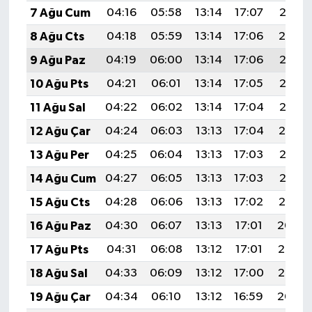
7 Ağu Cum
04:16
05:58
13:14
17:07
20:21
8 Ağu Cts
04:18
05:59
13:14
17:06
20:19
9 Ağu Paz
04:19
06:00
13:14
17:06
20:18
10 Ağu Pts
04:21
06:01
13:14
17:05
20:17
11 Ağu Sal
04:22
06:02
13:14
17:04
20:16
12 Ağu Çar
04:24
06:03
13:13
17:04
20:14
13 Ağu Per
04:25
06:04
13:13
17:03
20:13
14 Ağu Cum
04:27
06:05
13:13
17:03
20:12
15 Ağu Cts
04:28
06:06
13:13
17:02
20:10
16 Ağu Paz
04:30
06:07
13:13
17:01
20:09
17 Ağu Pts
04:31
06:08
13:12
17:01
20:07
18 Ağu Sal
04:33
06:09
13:12
17:00
20:06
19 Ağu Çar
04:34
06:10
13:12
16:59
20:04