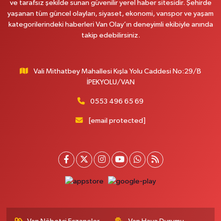
ve tarafsız şekilde sunan güvenilir yerel haber sitesidir. Şehirde
yaşanan tüm güncel olayları, siyaset, ekonomi, vanspor ve yaşam
kategorilerindeki haberleri Van Olay’ın deneyimli ekibiyle anında
takip edebilirsiniz.
Vali Mithatbey Mahallesi Kışla Yolu Caddesi No:29/B
İPEKYOLU/VAN
0553 496 65 69
[email protected]