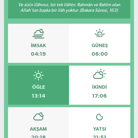
Ve sizin ilâhınız, bir tek ilâhtır. Rahmân ve Rahîm olan
Allah'tan başka bir ilâh yoktur. (Bakara Sûresi, 163)
RESMİ İLANLAR
İMSAK
GÜNEŞ
04:19
06:00
ÖĞLE
İKINDI
13:14
17:06
AKŞAM
YATSI
20:18
21:51