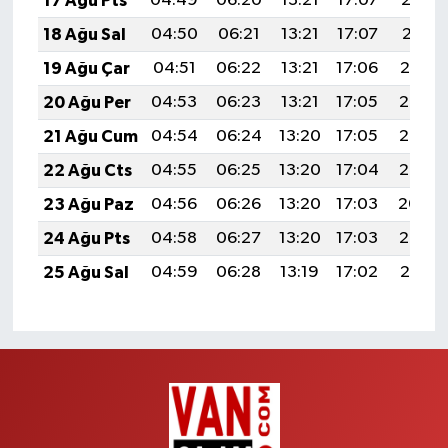
17 Ağu Pts
04:49
06:20
13:21
17:07
20:12
18 Ağu Sal
04:50
06:21
13:21
17:07
20:11
19 Ağu Çar
04:51
06:22
13:21
17:06
20:10
20 Ağu Per
04:53
06:23
13:21
17:05
20:08
21 Ağu Cum
04:54
06:24
13:20
17:05
20:07
22 Ağu Cts
04:55
06:25
13:20
17:04
20:05
23 Ağu Paz
04:56
06:26
13:20
17:03
20:04
24 Ağu Pts
04:58
06:27
13:20
17:03
20:03
25 Ağu Sal
04:59
06:28
13:19
17:02
20:01