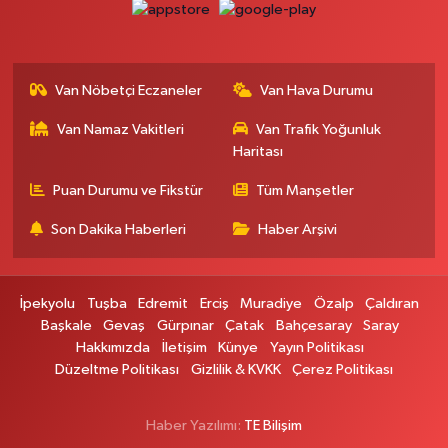
Van Nöbetçi Eczaneler
Van Hava Durumu
Van Namaz Vakitleri
Van Trafik Yoğunluk
Haritası
Puan Durumu ve Fikstür
Tüm Manşetler
Son Dakika Haberleri
Haber Arşivi
İpekyolu
Tuşba
Edremit
Erciş
Muradiye
Özalp
Çaldıran
Başkale
Gevaş
Gürpınar
Çatak
Bahçesaray
Saray
Hakkımızda
İletişim
Künye
Yayın Politikası
Düzeltme Politikası
Gizlilik & KVKK
Çerez Politikası
Haber Yazılımı:
TE Bilişim