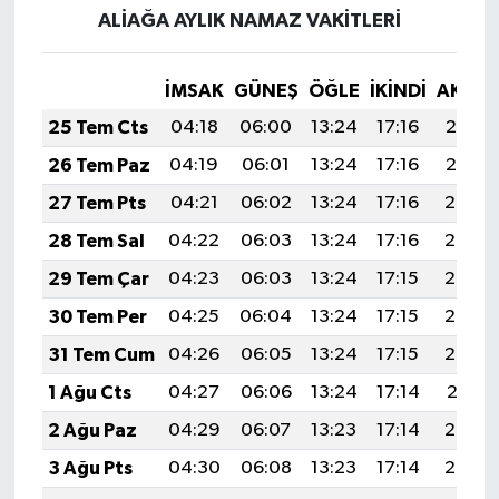
ALİAĞA AYLIK NAMAZ VAKITLERI
İMSAK
GÜNEŞ
ÖĞLE
İKINDI
AKŞA
25 Tem Cts
04:18
06:00
13:24
17:16
20:37
26 Tem Paz
04:19
06:01
13:24
17:16
20:37
27 Tem Pts
04:21
06:02
13:24
17:16
20:36
28 Tem Sal
04:22
06:03
13:24
17:16
20:35
29 Tem Çar
04:23
06:03
13:24
17:15
20:34
30 Tem Per
04:25
06:04
13:24
17:15
20:33
31 Tem Cum
04:26
06:05
13:24
17:15
20:32
1 Ağu Cts
04:27
06:06
13:24
17:14
20:31
2 Ağu Paz
04:29
06:07
13:23
17:14
20:30
3 Ağu Pts
04:30
06:08
13:23
17:14
20:29