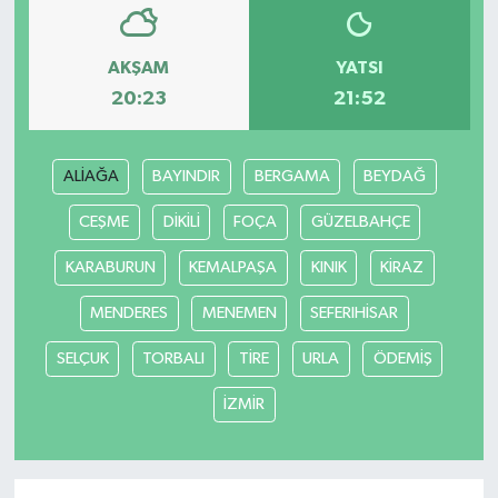
AKŞAM
YATSI
20:23
21:52
ALİAĞA
BAYINDIR
BERGAMA
BEYDAĞ
CEŞME
DİKİLİ
FOÇA
GÜZELBAHÇE
KARABURUN
KEMALPAŞA
KINIK
KİRAZ
MENDERES
MENEMEN
SEFERIHİSAR
SELÇUK
TORBALI
TİRE
URLA
ÖDEMİŞ
İZMİR