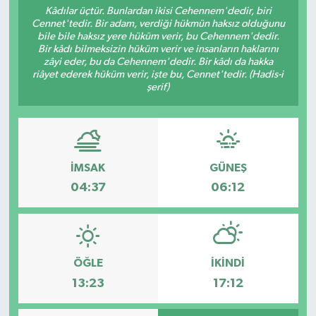
Kâdılar üçtür. Bunlardan ikisi Cehennem'dedir, biri
Cennet'tedir. Bir adam, verdiği hükmün haksız olduğunu
RESMİ İLANLAR
bile bile haksız yere hüküm verir, bu Cehennem'dedir.
Bir kâdı bilmeksizin hüküm verir ve insanların haklarını
zâyi eder, bu da Cehennem'dedir. Bir kâdı da hakka
riâyet ederek hüküm verir, işte bu, Cennet'tedir. (Hadis-i
şerif)
İMSAK
GÜNEŞ
04:37
06:12
ÖĞLE
İKINDI
13:23
17:12