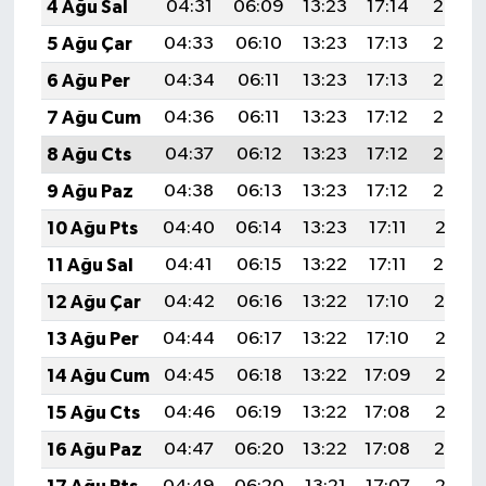
4 Ağu Sal
04:31
06:09
13:23
17:14
20:28
5 Ağu Çar
04:33
06:10
13:23
17:13
20:27
6 Ağu Per
04:34
06:11
13:23
17:13
20:26
7 Ağu Cum
04:36
06:11
13:23
17:12
20:25
8 Ağu Cts
04:37
06:12
13:23
17:12
20:23
9 Ağu Paz
04:38
06:13
13:23
17:12
20:22
10 Ağu Pts
04:40
06:14
13:23
17:11
20:21
11 Ağu Sal
04:41
06:15
13:22
17:11
20:20
12 Ağu Çar
04:42
06:16
13:22
17:10
20:19
13 Ağu Per
04:44
06:17
13:22
17:10
20:17
14 Ağu Cum
04:45
06:18
13:22
17:09
20:16
15 Ağu Cts
04:46
06:19
13:22
17:08
20:15
16 Ağu Paz
04:47
06:20
13:22
17:08
20:14