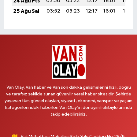
24 Ağu Pts
03:50
05:22
12:17
16:01
19:02
25 Ağu Sal
03:52
05:23
12:17
16:01
19:01
Van Olay, Van haber ve Van son dakika gelişmelerini hızlı, doğru
ve tarafsız şekilde sunan güvenilir yerel haber sitesidir. Şehirde
yaşanan tüm güncel olayları, siyaset, ekonomi, vanspor ve yaşam
kategorilerindeki haberleri Van Olay’ın deneyimli ekibiyle anında
takip edebilirsiniz.
Vali Mithatbey Mahallesi Kışla Yolu Caddesi No:29/B