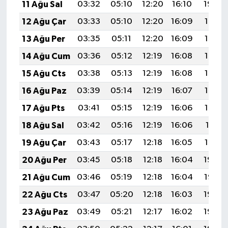
11 Ağu Sal
03:32
05:10
12:20
16:10
19:20
12 Ağu Çar
03:33
05:10
12:20
16:09
19:19
13 Ağu Per
03:35
05:11
12:20
16:09
19:18
14 Ağu Cum
03:36
05:12
12:19
16:08
19:17
15 Ağu Cts
03:38
05:13
12:19
16:08
19:15
16 Ağu Paz
03:39
05:14
12:19
16:07
19:14
17 Ağu Pts
03:41
05:15
12:19
16:06
19:12
18 Ağu Sal
03:42
05:16
12:19
16:06
19:11
19 Ağu Çar
03:43
05:17
12:18
16:05
19:10
20 Ağu Per
03:45
05:18
12:18
16:04
19:08
21 Ağu Cum
03:46
05:19
12:18
16:04
19:07
22 Ağu Cts
03:47
05:20
12:18
16:03
19:05
23 Ağu Paz
03:49
05:21
12:17
16:02
19:04