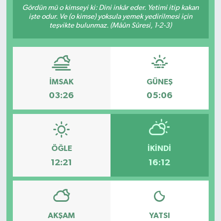
Gördün mü o kimseyi ki: Dini inkâr eder. Yetimi itip kakan
işte odur. Ve (o kimse) yoksula yemek yedirilmesi için
RESMİ İLANLAR
teşvikte bulunmaz. (Mâûn Sûresi, 1-2-3)
İMSAK
GÜNEŞ
03:26
05:06
ÖĞLE
İKINDI
12:21
16:12
AKŞAM
YATSI