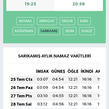
19:25
20:58
AKYAKA
ARPAÇAY
DİGOR
KARS
KAĞIZMAN
SARIKAMIŞ
SELİM
SUSUZ
SARIKAMIŞ AYLIK NAMAZ VAKITLERI
İMSAK
GÜNEŞ
ÖĞLE
İKINDI
AKŞA
25 Tem Cts
03:07
04:54
12:21
16:16
19:39
26 Tem Paz
03:09
04:54
12:21
16:16
19:38
27 Tem Pts
03:10
04:55
12:21
16:16
19:37
28 Tem Sal
03:12
04:56
12:21
16:16
19:36