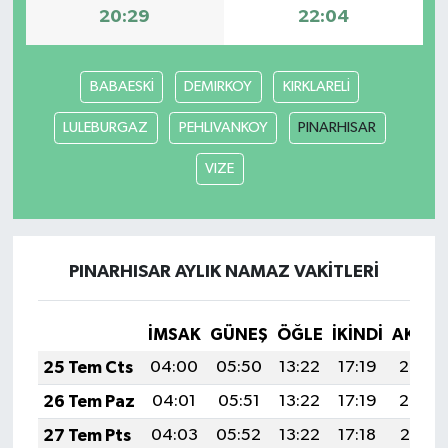
20:29
22:04
BABAESKİ
DEMIRKOY
KIRKLARELİ
LULEBURGAZ
PEHLIVANKOY
PINARHISAR
VIZE
PINARHISAR AYLIK NAMAZ VAKITLERI
İMSAK
GÜNEŞ
ÖĞLE
İKINDI
AKŞA
25 Tem Cts
04:00
05:50
13:22
17:19
20:43
26 Tem Paz
04:01
05:51
13:22
17:19
20:42
27 Tem Pts
04:03
05:52
13:22
17:18
20:41