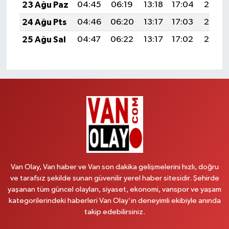
23 Ağu Paz
04:45
06:19
13:18
17:04
20:06
24 Ağu Pts
04:46
06:20
13:17
17:03
20:05
25 Ağu Sal
04:47
06:22
13:17
17:02
20:03
Van Olay, Van haber ve Van son dakika gelişmelerini hızlı, doğru
ve tarafsız şekilde sunan güvenilir yerel haber sitesidir. Şehirde
yaşanan tüm güncel olayları, siyaset, ekonomi, vanspor ve yaşam
kategorilerindeki haberleri Van Olay’ın deneyimli ekibiyle anında
takip edebilirsiniz.