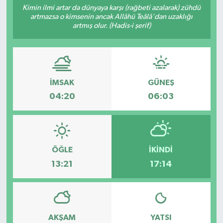
Kimin ilmi artar da dünyaya karşı (rağbeti azalarak) zühdü
artmazsa o kimsenin ancak Allâhü Teâlâ'dan uzaklığı
RESMİ İLANLAR
artmış olur. (Hadis-i şerif)
İMSAK
GÜNEŞ
04:20
06:03
ÖĞLE
İKINDI
13:21
17:14
AKŞAM
YATSI