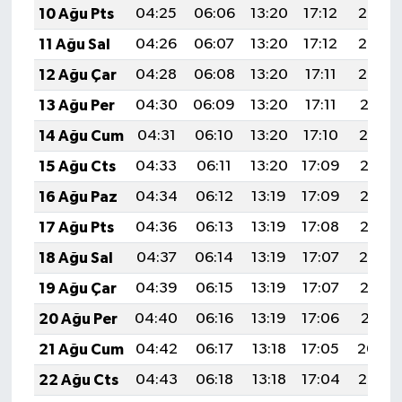
10 Ağu Pts
04:25
06:06
13:20
17:12
20:25
11 Ağu Sal
04:26
06:07
13:20
17:12
20:23
12 Ağu Çar
04:28
06:08
13:20
17:11
20:22
13 Ağu Per
04:30
06:09
13:20
17:11
20:21
14 Ağu Cum
04:31
06:10
13:20
17:10
20:19
15 Ağu Cts
04:33
06:11
13:20
17:09
20:18
16 Ağu Paz
04:34
06:12
13:19
17:09
20:17
17 Ağu Pts
04:36
06:13
13:19
17:08
20:15
18 Ağu Sal
04:37
06:14
13:19
17:07
20:14
19 Ağu Çar
04:39
06:15
13:19
17:07
20:12
20 Ağu Per
04:40
06:16
13:19
17:06
20:11
21 Ağu Cum
04:42
06:17
13:18
17:05
20:09
22 Ağu Cts
04:43
06:18
13:18
17:04
20:08