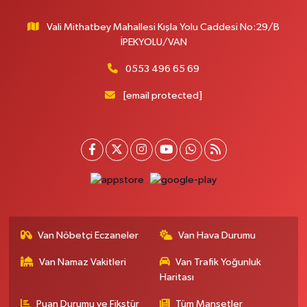
Vali Mithatbey Mahallesi Kışla Yolu Caddesi No:29/B
İPEKYOLU/VAN
0553 496 65 69
[email protected]
Van Nöbetçi Eczaneler
Van Hava Durumu
Van Namaz Vakitleri
Van Trafik Yoğunluk
Haritası
Puan Durumu ve Fikstür
Tüm Manşetler