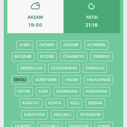
AKŞAM
YATSI
19:50
21:16
AHIRLI
AKÖREN
AKŞEHİR
ALTINEKİN
BEYŞEHİR
BOZKIR
CİHANBEYLİ
DERBENT
DEREBUCAK
DOĞANHİSAR
EMİRGAZİ
EREĞLİ
GÜNEYSINIR
HADİM
HALKAPINAR
HÜYÜK
ILGIN
KADINHANI
KARAPINAR
KARATAY
KONYA
KULU
MERAM
SARAYÖNÜ
SELÇUKLU
SEYDİŞEHİR
TAŞKENT
TUZLUKÇU
YALIHÜYÜK
YUNAK