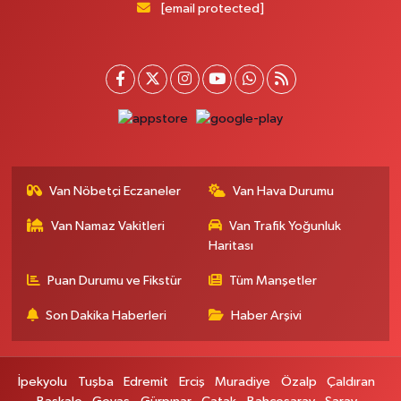
[email protected]
Van Nöbetçi Eczaneler
Van Hava Durumu
Van Namaz Vakitleri
Van Trafik Yoğunluk
Haritası
Puan Durumu ve Fikstür
Tüm Manşetler
Son Dakika Haberleri
Haber Arşivi
İpekyolu
Tuşba
Edremit
Erciş
Muradiye
Özalp
Çaldıran