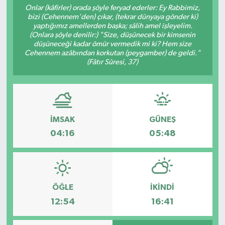
Onlar (kâfirler) orada şöyle feryad ederler: Ey Rabbimiz,
bizi (Cehennem'den) çıkar, (tekrar dünyaya gönder ki)
RESMİ İLANLAR
yaptığımız amellerden başka; sâlih amel işleyelim.
(Onlara şöyle denilir:) "Size, düşünecek bir kimsenin
düşüneceği kadar ömür vermedik mi ki? Hem size
Cehennem azâbından korkutan (peygamber) de geldi."
(Fâtır Sûresi, 37)
İMSAK
GÜNEŞ
04:16
05:48
ÖĞLE
İKINDI
12:54
16:41