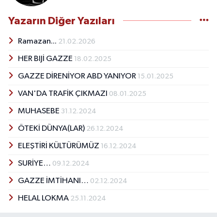
Yazarın Diğer Yazıları
Ramazan...
21.02.2026
HER BIJİ GAZZE
18.02.2025
GAZZE DİRENİYOR ABD YANIYOR
15.01.2025
VAN'DA TRAFİK ÇIKMAZI
08.01.2025
MUHASEBE
31.12.2024
ÖTEKİ DÜNYA(LAR)
26.12.2024
ELEŞTİRİ KÜLTÜRÜMÜZ
16.12.2024
SURİYE…
09.12.2024
GAZZE İMTİHANI…
02.12.2024
HELAL LOKMA
25.11.2024