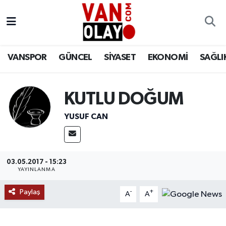
Vanspor
Van Nöbetçi Eczaneler
VANSPOR
GÜNCEL
SİYASET
EKONOMİ
SAĞLI
Güncel
Van Hava Durumu
Siyaset
Van Namaz Vakitleri
KUTLU DOĞUM
Ekonomi
Van Trafik Yoğunluk Haritası
YUSUF CAN
Sağlık
Süper Lig Puan Durumu ve Fikstür
03.05.2017 - 15:23
Eğitim
Tüm Manşetler
YAYINLANMA
Paylaş
Bilim & Teknoloji
Son Dakika Haberleri
-
+
A
A
Dünya
Haber Arşivi