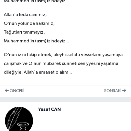
Muhammed'in (asm) izindeyiz...
Allah'a feda canımız,
O'nun yolunda halkımız,
Tağutları tanımayız,
Muhammed'in (asm) izindeyiz...
O'nun izini takip etmek, aleyhisselatu vesselamı yaşamaya
çalışmak ve O'nun mübarek sünneti seniyyesini yaşatma
dileğiyle, Allah'a emanet olalım...
ÖNCEKI
SONRAKI
Yusuf CAN