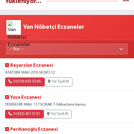
Yükleniyor...
Van Nöbetçi Eczaneler
Beyarslan Eczanesi
ATATÜRK MAH.209 SK.NO:12
0 (530) 635 50 65
Yol Tarifi Al
Yuva Eczanesi
YENİŞEHİR MAH. 117.SOKAK 7-9Ahastane karşısı
0 (432) 451 31 51
Yol Tarifi Al
Perihanoğlu Eczanesi