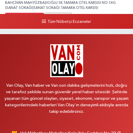
BAHÇİVAN MAH.YÜZBAŞIOĞLU SK.TAMARA OTEL KARŞISI NO:14G
(SANAT SOKAĞI)SANAT SOKAĞI TAMARA OTEL KARŞISI
0 (432) 216 24 25
Yol Tarifi Al
Tüm Nöbetçi Eczaneler
Aydın Eczanesi
Recep Tayyip Erdoğan Mah.Azerbaycan Cad.104 B
0 (538) 861 36 16
Yol Tarifi Al
Arjin Eczanesi
BEYAZIT MAH.ZEYLAN CADDESİ OKYANUS GİYİM YANI NO:1
0 (535) 014 85 70
Yol Tarifi Al
Van Olay, Van haber ve Van son dakika gelişmelerini hızlı, doğru
ve tarafsız şekilde sunan güvenilir yerel haber sitesidir. Şehirde
Afşar Eczanesi
yaşanan tüm güncel olayları, siyaset, ekonomi, vanspor ve yaşam
Kazım Karabekir cad.Eski Araştırma Hastanesi karşısı (kent park karşısı )
kategorilerindeki haberleri Van Olay’ın deneyimli ekibiyle anında
Kaval iş merkezi No: 156 B
takip edebilirsiniz.
0 (432) 214 02 40
Yol Tarifi Al