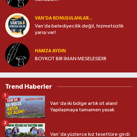
VAN'DA KONUŞULANLAR...
Van’da belediyecilik değil, hizmetsizlik
yarışı var!
HAMZA AYDIN
BOYKOT BİR İMAN MESELESİDİR
Trend Haberler
1
Van'da iki bölge artık sit alanı!
Yapılaşmaya tamamen yasak
2
Van'da yüzlerce kız tesettüre girdi