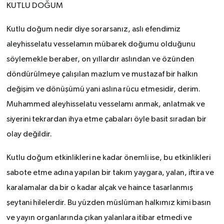
KUTLU DOĞUM
RESMİ İLANLAR
Kutlu doğum nedir diye sorarsanız, aslı efendimiz
aleyhisselatu vesselamın mübarek doğumu olduğunu
söylemekle beraber, on yıllardır aslından ve özünden
döndürülmeye çalışılan mazlum ve mustazaf bir halkın
değişim ve dönüşümü yani aslına rücu etmesidir, derim.
Muhammed aleyhisselatu vesselamı anmak, anlatmak ve
siyerini tekrardan ihya etme çabaları öyle basit sıradan bir
olay değildir.
Kutlu doğum etkinlikleri ne kadar önemli ise, bu etkinlikleri
sabote etme adına yapılan bir takım yaygara, yalan, iftira ve
karalamalar da bir o kadar alçak ve haince tasarlanmış
şeytani hilelerdir. Bu yüzden müslüman halkımız kimi basın
ve yayın organlarında çıkan yalanlara itibar etmedi ve