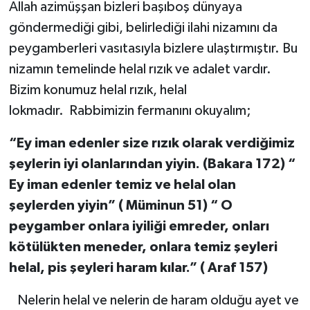
Allah azimüşşan bizleri başıboş dünyaya
RESMİ İLANLAR
göndermediği gibi, belirlediği ilahi nizamını da
peygamberleri vasıtasıyla bizlere ulaştırmıştır. Bu
nizamın temelinde helal rızık ve adalet vardır.
Bizim konumuz helal rızık, helal
lokmadır. Rabbimizin fermanını okuyalım;
“Ey iman edenler size rızık olarak verdiğimiz
şeylerin iyi olanlarından yiyin. (Bakara 172) “
Ey iman edenler temiz ve helal olan
şeylerden yiyin” ( Müminun 51) “ O
peygamber onlara iyiliği emreder, onları
kötülükten meneder, onlara temiz şeyleri
helal, pis şeyleri haram kılar.” ( Araf 157)
Nelerin helal ve nelerin de haram olduğu ayet ve