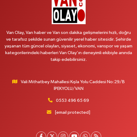
0 (538) 376 47 15
Yol Tarifi Al
Vitamin Eczanesi
Vanyolu Mahallesi, Kara Yusuf Bey Caddesi No:99 B Erciş Van
Van Olay, Van haber ve Van son dakika gelişmelerini hızlı, doğru
0 (432) 351 02 96
Yol Tarifi Al
ve tarafsız şekilde sunan güvenilir yerel haber sitesidir. Şehirde
yaşanan tüm güncel olayları, siyaset, ekonomi, vanspor ve yaşam
Koç Eczanesi
kategorilerindeki haberleri Van Olay’ın deneyimli ekibiyle anında
Cumhuriyet Mahallesi, Konak Sokak No:6 Gürpınar Van
takip edebilirsiniz.
0 (530) 442 24 65
Yol Tarifi Al
Vali Mithatbey Mahallesi Kışla Yolu Caddesi No:29/B
Engin Eczanesi
İPEKYOLU/VAN
Beyazıt Mahallesi, Zeylan Caddesi No:46 A Erciş Van
0 (432) 351 55 50
Yol Tarifi Al
0553 496 65 69
[email protected]
Muhammed Eczanesi
Mahmudiye Mahallesi, Atatürk Caddesi No:29 D Özalp Van
0 (432) 712 22 87
Yol Tarifi Al