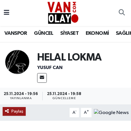
Vanspor
Van Nöbetçi Eczaneler
VANSPOR
GÜNCEL
SİYASET
EKONOMİ
SAĞLI
Güncel
Van Hava Durumu
Siyaset
Van Namaz Vakitleri
HELAL LOKMA
Ekonomi
Van Trafik Yoğunluk Haritası
YUSUF CAN
Sağlık
Süper Lig Puan Durumu ve Fikstür
25.11.2024 - 19:56
25.11.2024 - 19:58
Eğitim
Tüm Manşetler
YAYINLANMA
GÜNCELLEME
Paylaş
Bilim & Teknoloji
Son Dakika Haberleri
-
+
A
A
Dünya
Haber Arşivi