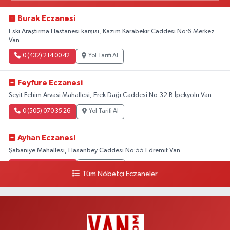
Burak Eczanesi
Eski Araştırma Hastanesi karşısı, Kazım Karabekir Caddesi No:6 Merkez
Van
0 (432) 214 00 42
Yol Tarifi Al
Feyfure Eczanesi
Seyit Fehim Arvasi Mahallesi, Erek Dağı Caddesi No:32 B İpekyolu Van
0 (505) 070 35 26
Yol Tarifi Al
Ayhan Eczanesi
Şabaniye Mahallesi, Hasanbey Caddesi No:55 Edremit Van
0 (505) 636 94 65
Yol Tarifi Al
Tüm Nöbetçi Eczaneler
Baran Eczanesi
Şehit Jandarma Binbaşı Cesur Mahallesi, Vali Münir Karaloğlu Caddesi
No:6 D Çaldıran Van