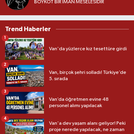
BOYKOT BİR İMAN MESELESİDİR
Trend Haberler
1
Van'da yüzlerce kız tesettüre girdi
2
Van, birçok şehri solladı! Türkiye’de
5. sırada
3
Van’da öğretmen evine 48
personel alımı yapılacak
4
Van'a dev yaşam alanı geliyor! Peki
proje nerede yapılacak, ne zaman