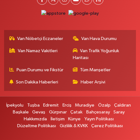
Otogar Eczanesi
İstasyon Mahallesi, Terminal Caddesi No:17 A Tuşba Van
0 (501) 155 62 65
Yol Tarifi Al
Van Nöbetçi Eczaneler
Van Hava Durumu
Tarçın Eczanesi
Van Namaz Vakitleri
Van Trafik Yoğunluk
Cevdetpaşa Mahallesi, İki Nisan Caddesi No:29 A İpekyolu Van
Haritası
0 (432) 504 08 04
Yol Tarifi Al
Puan Durumu ve Fikstür
Tüm Manşetler
Başkale Eczanesi
Son Dakika Haberleri
Haber Arşivi
Hafiziye Mahallesi, Mahmut Ertuş Cadç No:44 A Başkale Van
0 (432) 651 21 38
Yol Tarifi Al
İpekyolu
Tuşba
Edremit
Erciş
Muradiye
Özalp
Çaldıran
Selçuk Eczanesi
Başkale
Gevaş
Gürpınar
Çatak
Bahçesaray
Saray
Hakkımızda
İletişim
Künye
Yayın Politikası
Cumhuriyet Mahallesi, Atatürk Caddesi No:9 1A Çatak Van
Düzeltme Politikası
Gizlilik & KVKK
Çerez Politikası
0 (545) 563 70 63
Yol Tarifi Al