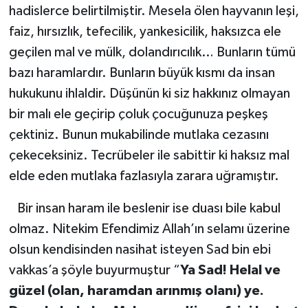
hadislerce belirtilmiştir. Mesela ölen hayvanın leşi,
faiz, hırsızlık, tefecilik, yankesicilik, haksızca ele
geçilen mal ve mülk, dolandırıcılık… Bunların tümü
bazı haramlardır. Bunların büyük kısmı da insan
hukukunu ihlaldir. Düşünün ki siz hakkınız olmayan
bir malı ele geçirip çoluk çocuğunuza peşkeş
çektiniz. Bunun mukabilinde mutlaka cezasını
çekeceksiniz. Tecrübeler ile sabittir ki haksız mal
elde eden mutlaka fazlasıyla zarara uğramıştır.
Bir insan haram ile beslenir ise duası bile kabul
olmaz. Nitekim Efendimiz Allah’ın selamı üzerine
olsun kendisinden nasihat isteyen Sad bin ebi
vakkas’a şöyle buyurmuştur “
Ya Sad! Helal ve
güzel (olan, haramdan arınmış olanı) ye.