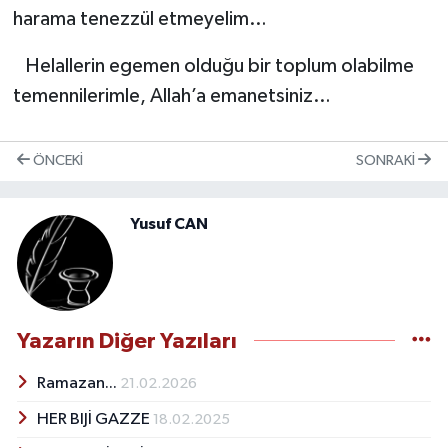
harama tenezzül etmeyelim…
Helallerin egemen olduğu bir toplum olabilme
temennilerimle, Allah’a emanetsiniz…
ÖNCEKI
SONRAKI
Yusuf CAN
Yazarın Diğer Yazıları
Ramazan...
21.02.2026
HER BIJİ GAZZE
18.02.2025