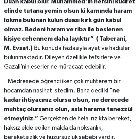
Duan kabul olur. Muhammed’in nefsini kudret
elinde tutana yemin olsun ki karnında haram
lokma bulunan kulun duası kırk gün kabul
olmaz. Bedeni haram ve riba ile beslenen
kişiye cehennem daha layıktır” ( Taberani,
M. Evsat.)
Bu konuda fazlasıyla ayet ve hadisler
bulunmaktadır. Dileyen özellikle tefsirlere ve
Gazali’nin eserlerine müracaat edebilir.
Medresede öğrenci iken çok muhterem bir
hocamdan nasihat istedim. Bana dedi ki "
ne
kadar ihtiyacınız olursa olsun, ne derecede
muhtaç olursanız olun, asla harama tenezzül
etmeyiniz.”
Gerçekten de helal rızıkta bereket,
haksız elde edilen malda da noksanlık,
bereketsizlik ve huzursuzluk sebebi vardır.