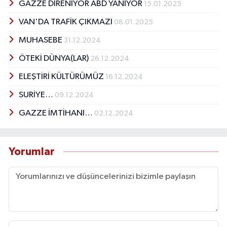
GAZZE DİRENİYOR ABD YANIYOR
15.01.2025
VAN'DA TRAFİK ÇIKMAZI
08.01.2025
MUHASEBE
31.12.2024
ÖTEKİ DÜNYA(LAR)
26.12.2024
ELEŞTİRİ KÜLTÜRÜMÜZ
16.12.2024
SURİYE…
09.12.2024
GAZZE İMTİHANI…
02.12.2024
Yorumlar