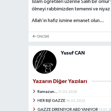
İslam öğretileri üzerine Salih bir öm
ölmeyi rabbimizden temenni ve niyaz
Allah’ın hafız ismine emanet olun…
ÖNCEKI
Yusuf CAN
Yazarın Diğer Yazıları
Ramazan...
21.02.2026
HER BIJİ GAZZE
18.02.2025
GAZZE DİRENİYOR ABD YANIYOR
15.01.