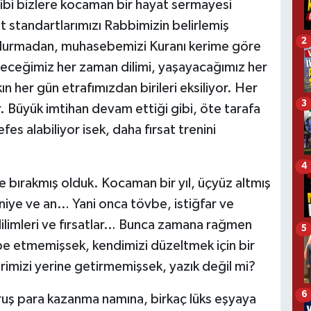
ibi bizlere kocaman bir hayat sermayesi
at standartlarımızı Rabbimizin belirlemiş
2
uydurmadan, muhasebemizi Kuranı kerime göre
eceğimiz her zaman dilimi, yaşayacağımız her
n her gün etrafımızdan birileri eksiliyor. Her
3
. Büyük imtihan devam ettiği gibi, öte tarafa
es alabiliyor isek, daha fırsat trenini
4
de bırakmış olduk. Kocaman bir yıl, üçyüz altmış
niye ve an… Yani onca tövbe, istiğfar ve
ilimleri ve fırsatlar… Bunca zamana rağmen
5
e etmemişsek, kendimizi düzeltmek için bir
mizi yerine getirmemişsek, yazık değil mi?
6
ruş para kazanma namına, birkaç lüks eşyaya