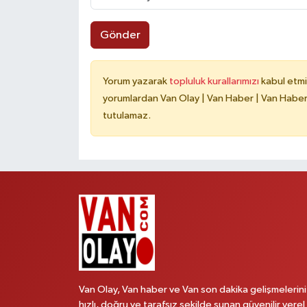
Gönder
Yorum yazarak
topluluk kurallarımızı
kabul etmi
yorumlardan Van Olay | Van Haber | Van Haberle
tutulamaz.
Van Olay, Van haber ve Van son dakika gelişmelerini
hızlı, doğru ve tarafsız şekilde sunan güvenilir yerel