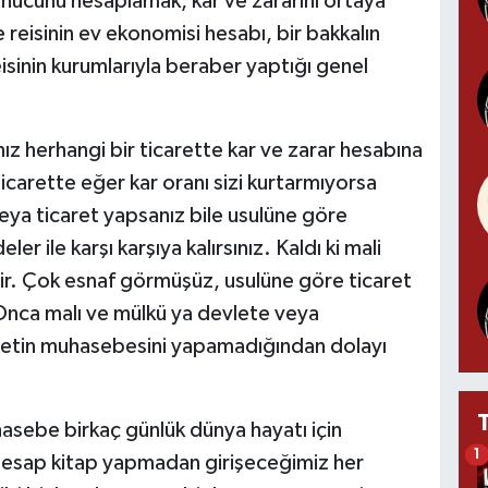
onucunu hesaplamak, kar ve zararını ortaya
e reisinin ev ekonomisi hesabı, bir bakkalın
reisinin kurumlarıyla beraber yaptığı genel
z herhangi bir ticarette kar ve zarar hesabına
ticarette eğer kar oranı sizi kurtarmıyorsa
eya ticaret yapsanız bile usulüne göre
 ile karşı karşıya kalırsınız. Kaldı ki mali
ilir. Çok esnaf görmüşüz, usulüne göre ticaret
 Onca malı ve mülkü ya devlete veya
icaretin muhasebesini yapamadığından dolayı
asebe birkaç günlük dünya hayatı için
1
 hesap kitap yapmadan girişeceğimiz her