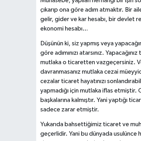
Muhasebe, yapılan herhangi bir işin s
çıkarıp ona göre adım atmaktır. Bir ail
RESMİ İLANLAR
gelir, gider ve kar hesabı, bir devlet 
ekonomi hesabı…
Düşünün ki, siz yapmış veya yapacağını
göre adımınızı atarsınız. Yapacağınız 
mutlaka o ticaretten vazgeçersiniz. V
davranmasanız mutlaka cezai müeyyideler
cezalar ticaret hayatınızı sonlandırab
yapmadığı için mutlaka iflas etmiştir.
başkalarına kalmıştır. Yani yaptığı t
sadece zarar etmiştir.
Yukarıda bahsettiğimiz ticaret ve muh
geçerlidir. Yani bu dünyada usulünce