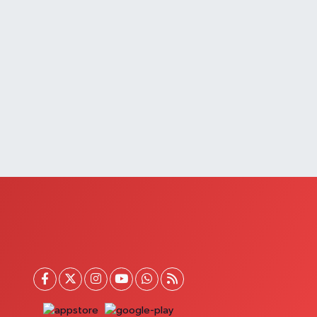
0 (432) 215 82 65
Yol Tarifi Al
Derman Eczanesi
AHÇELİEVLER MAH.MUSLİH GÖRENTAŞ BULVARI
O:57Çağdaş fırının karşısı
0 (501) 322 00 65
Yol Tarifi Al
Yenı Sıfa Eczanesi
ANYOLU CADDESİ NO:42
0 (532) 689 22 50
Yol Tarifi Al
Doğa Eczanesi
ENİŞEHİR MAH.HASTANE CAD.DIŞ KAPI NO:37
0 (501) 182 00 10
Yol Tarifi Al
Çatak Eczanesi
UMHURİYET MAH.ATATÜRK CAD.DIŞ KAPI NO:13D