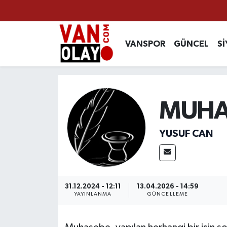
Vanspor
Van Nöbetçi Eczaneler
VANSPOR
GÜNCEL
Sİ
Güncel
Van Hava Durumu
Siyaset
Van Namaz Vakitleri
MUHA
Ekonomi
Van Trafik Yoğunluk Haritası
YUSUF CAN
Sağlık
Süper Lig Puan Durumu ve Fikstür
Eğitim
Tüm Manşetler
31.12.2024 - 12:11
13.04.2026 - 14:59
Bilim & Teknoloji
Son Dakika Haberleri
YAYINLANMA
GÜNCELLEME
Dünya
Haber Arşivi