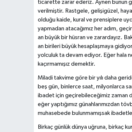
ticarette zarar ederiz. Aynen bunun g
verilmiştir. Rastgele, gelişigüzel, hay
olduğu kaide, kural ve prensiplere 
yapmadan atacağımız her adım, geçir
an büyük bir hüsran ve zarardayız. Bakı
an birileri büyük hesaplaşmaya gidiyor
yolculuk ta devam ediyor. Eğer hala nef
kaçırmamışız demektir.
Miladi takvime göre bir yılı daha geri
beş gün, binlerce saat, milyonlarca sa
ibadet için geçirebileceğimiz zaman d
eğer yaptığımız günahlarımızdan tövb
muhasebede bulunmamışsak ibadetleri
Birkaç günlük dünya uğruna, birkaç ku