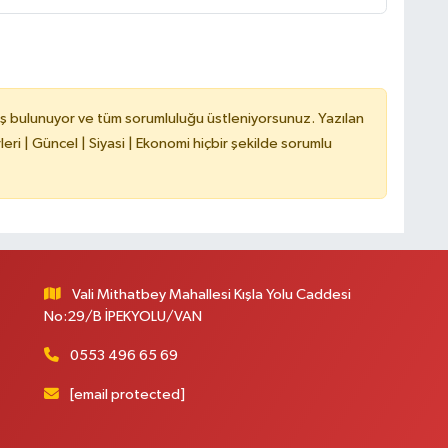
B
N
ş bulunuyor ve tüm sorumluluğu üstleniyorsunuz. Yazılan
ri | Güncel | Siyasi | Ekonomi hiçbir şekilde sorumlu
V
Vali Mithatbey Mahallesi Kışla Yolu Caddesi
No:29/B İPEKYOLU/VAN
Y
0553 496 65 69
[email protected]
C