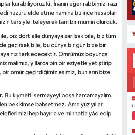
lar kurabiliyoruz ki. İnanın eğer rabbimizi razı
edi huzuru elde etme namına bu ince hesapları
mizin tersiyle iteleyerek tam bir mümin olurduk.
Y
e, biz dört elle dünyaya sarılsak bile, biz tüm
e geçirsek bile, bu dünya bir gün bize bir
apayalnız terk edecektir. Ömrümüz boyunca
z malımız, yıllarca bin bir eziyetle yetiştirip
, bir ömür geçirdiğimiz eşimiz, bunların bize
r. Bu kıymetli sermayeyi boşa harcamayalım.
den pek kimse bahsetmez. Ama yüz yıllar
H
leflerimizi hep hayırla ve minnetle yâd edip