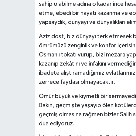
sahip olabilme adına o kadar ince hesap
etme, ebedi bir hayatı kazanma ve eb
yapsaydık, dünyayı ve dünyalıkları eli
Aziz dost, biz dünyayı terk etmesek bil
ömrümüzü zenginlik ve konfor içerisind
Osmanlı tokatı vurup, bizi mezara y
kazanıp zekâtını ve infakını vermediğimi
ibadete alıştıramadığımız evlatlarımız
zerrece faydası olmayacaktır.
Ömür büyük ve kıymetli bir sermayedi
Bakın, geçmişte yaşayıp ölen kötüler
geçmiş olmasına rağmen bizler Salih se
dua ediyoruz.