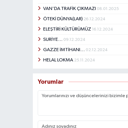
VAN'DA TRAFİK ÇIKMAZI
08.01.2025
ÖTEKİ DÜNYA(LAR)
26.12.2024
ELEŞTİRİ KÜLTÜRÜMÜZ
16.12.2024
SURİYE…
09.12.2024
GAZZE İMTİHANI…
02.12.2024
HELAL LOKMA
25.11.2024
Yorumlar