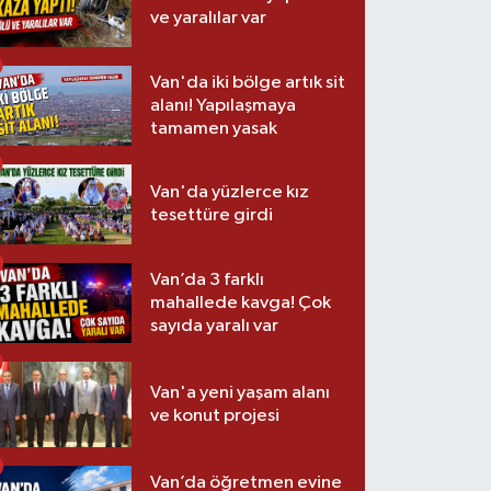
ve yaralılar var
Van'da iki bölge artık sit
alanı! Yapılaşmaya
tamamen yasak
Van'da yüzlerce kız
tesettüre girdi
Van’da 3 farklı
mahallede kavga! Çok
sayıda yaralı var
Van'a yeni yaşam alanı
ve konut projesi
Van’da öğretmen evine