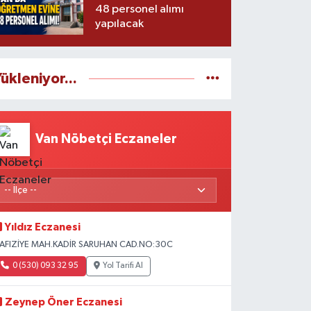
48 personel alımı
yapılacak
ükleniyor...
Van Nöbetçi Eczaneler
Yıldız Eczanesi
AFIZİYE MAH.KADİR SARUHAN CAD.NO:30C
0 (530) 093 32 95
Yol Tarifi Al
Zeynep Öner Eczanesi