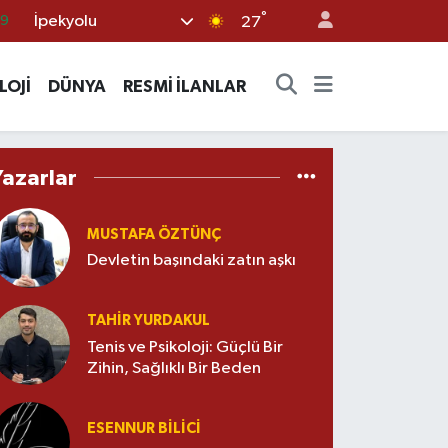
°
İpekyolu
69
27
06
LOJİ
DÜNYA
RESMİ İLANLAR
02
.2
32
Yazarlar
8
MUSTAFA ÖZTÜNÇ
Devletin başındaki zatın aşkı
TAHIR YURDAKUL
Tenis ve Psikoloji: Güçlü Bir
Zihin, Sağlıklı Bir Beden
ESENNUR BİLİCİ