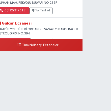
ÜPHAN MAH.İPEKYOLU BULVARI NO:283F
0 (432) 217 51 51
Yol Tarifi Al
Gülcan Eczanesi
AMPÜS YOLU ÜZERİ ORGANİZE SANAYİ YUKARISI BAGER
ETROL GİRİŞİ NO:394
0 (533) 348 25 87
Yol Tarifi Al
Tüm Nöbetçi Eczaneler
Lütfiye Hanım Eczanesi
AHÇİVAN MAH.15 TEMMUZ ŞEHİTLERİ CAD.NO:36B
ZEL LOKMAN HEKİM HASTANESİ ACİL KARŞISI
0 (501) 048 96 88
Yol Tarifi Al
Emek Eczanesi
AHMUDİYE MAH.ATATÜRK CAD.NO:17B
0 (531) 621 69 65
Yol Tarifi Al