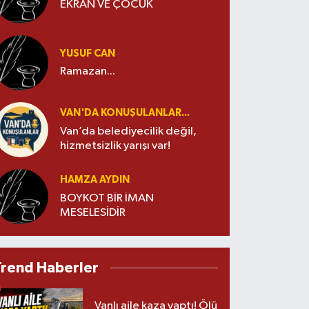
EKRAN VE ÇOCUK
YUSUF CAN
Ramazan...
VAN'DA KONUŞULANLAR...
Van’da belediyecilik değil,
hizmetsizlik yarışı var!
HAMZA AYDIN
BOYKOT BİR İMAN
MESELESİDİR
Trend Haberler
Vanlı aile kaza yaptı! Ölü