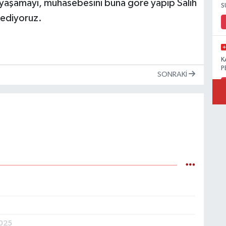
ür yaşamayı, muhasebesini buna göre yapıp Salih
S
 ediyoruz.
K
P
SONRAKI
B
Ö
M
2025