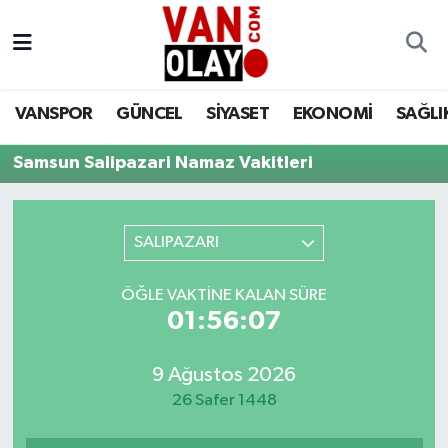
Vanspor
Van Nöbetçi Eczaneler
VANSPOR
GÜNCEL
SİYASET
EKONOMİ
SAĞLI
Güncel
Van Hava Durumu
Samsun Salipazari Namaz Vakitleri
Siyaset
Van Namaz Vakitleri
Ekonomi
Van Trafik Yoğunluk Haritası
SALIPAZARI
Sağlık
Süper Lig Puan Durumu ve Fikstür
ÖĞLE VAKTINE KALAN SÜRE
01:56:07
Eğitim
Tüm Manşetler
9 Ağustos 2026
Bilim & Teknoloji
Son Dakika Haberleri
26 Safer 1448
Dünya
Haber Arşivi