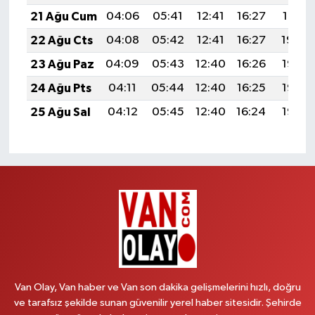
21 Ağu Cum
04:06
05:41
12:41
16:27
19:31
22 Ağu Cts
04:08
05:42
12:41
16:27
19:29
23 Ağu Paz
04:09
05:43
12:40
16:26
19:28
24 Ağu Pts
04:11
05:44
12:40
16:25
19:26
25 Ağu Sal
04:12
05:45
12:40
16:24
19:25
Van Olay, Van haber ve Van son dakika gelişmelerini hızlı, doğru
ve tarafsız şekilde sunan güvenilir yerel haber sitesidir. Şehirde