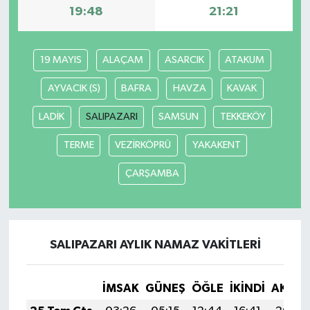
19:48
21:21
19 MAYIS
ALAÇAM
ASARCIK
ATAKUM
AYVACIK (S)
BAFRA
HAVZA
KAVAK
LADİK
SALIPAZARI
SAMSUN
TEKKEKÖY
TERME
VEZİRKÖPRÜ
YAKAKENT
ÇARŞAMBA
SALIPAZARI AYLIK NAMAZ VAKITLERI
İMSAK
GÜNEŞ
ÖĞLE
İKINDI
AKŞA