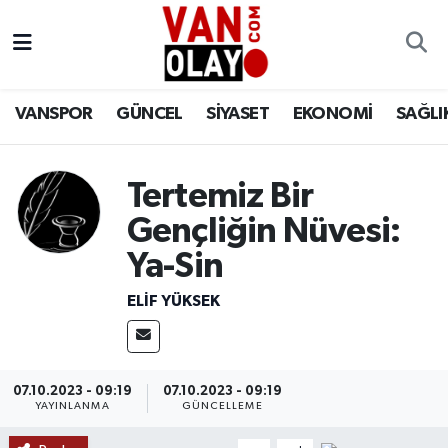
Vanspor
Van Nöbetçi Eczaneler
VANSPOR
GÜNCEL
SİYASET
EKONOMİ
SAĞLI
Güncel
Van Hava Durumu
Siyaset
Van Namaz Vakitleri
Tertemiz Bir
Gençliğin Nüvesi:
Ekonomi
Van Trafik Yoğunluk Haritası
Ya-Sin
Sağlık
Süper Lig Puan Durumu ve Fikstür
ELIF YÜKSEK
Eğitim
Tüm Manşetler
Bilim & Teknoloji
Son Dakika Haberleri
07.10.2023 - 09:19
07.10.2023 - 09:19
YAYINLANMA
GÜNCELLEME
Dünya
Haber Arşivi