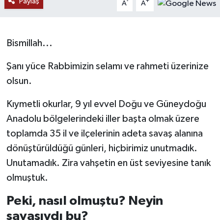
Paylaş
-
+
A
A
RESMİ İLANLAR
Bismillah...
Şanı yüce Rabbimizin selamı ve rahmeti üzerinize
olsun.
Kıymetli okurlar, 9 yıl evvel Doğu ve Güneydoğu
Anadolu bölgelerindeki iller başta olmak üzere
toplamda 35 il ve ilçelerinin adeta savaş alanına
dönüştürüldüğü günleri, hiçbirimiz unutmadık.
Unutamadık. Zira vahşetin en üst seviyesine tanık
olmuştuk.
Peki, nasıl olmuştu? Neyin
savaşıydı bu?