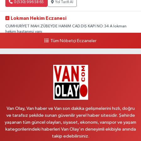
0 (530) 996 58 65
Yol Tarifi Al
Lokman Hekim Eczanesi
CUMHURİYET MAH.ZÜBEYDE HANIM CAD.DIŞ KAPI NO:34 A lokman
hekim hastanesi yanı
Tüm Nöbetçi Eczaneler
0 (432) 503 93 23
Yol Tarifi Al
Hekimoğlu Eczanesi
Vanyolu Caddesi Yeni Diş Hastanesi Yanı NO:102F
0 (541) 147 65 65
Yol Tarifi Al
Koç Eczanesi
CUMHURİYET MAH.KONAK SK.NO:6
Van Olay, Van haber ve Van son dakika gelişmelerini hızlı, doğru
0 (530) 442 24 65
Yol Tarifi Al
ve tarafsız şekilde sunan güvenilir yerel haber sitesidir. Şehirde
yaşanan tüm güncel olayları, siyaset, ekonomi, vanspor ve yaşam
Yiğit Eczanesi
kategorilerindeki haberleri Van Olay’ın deneyimli ekibiyle anında
HATUNİYE MAHALLESİ ASMİN SOKAK NO:3 A ÖZEL AKDAMAR
takip edebilirsiniz.
HASTANESİ KARŞISI