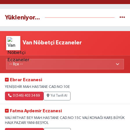
Yükleniyor...
Van Nöbetçi Eczaneler
Ebrar Eczanesi
YENİŞEHİR MAH.HASTANE CAD.NO:10E
0 (546) 403 34 69
Yol Tarifi Al
Fatma Aydemir Eczanesi
VALİ MİTHAT BEY MAH.HASTANE CAD.NO:15C VALİ KONAĞI KARŞ.BÜYÜK
HALK PAZARI YANI-BEŞYOL