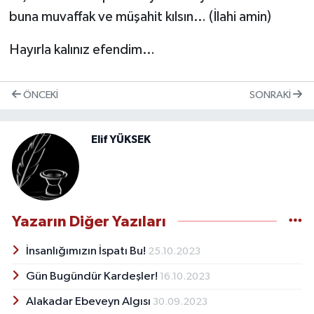
buna muvaffak ve müşahit kılsın… (İlahi amin)
Hayırla kalınız efendim…
ÖNCEKI
SONRAKI
Elif YÜKSEK
Yazarın Diğer Yazıları
İnsanlığımızın İspatı Bu!
25.10.2023
Gün Bugündür Kardeşler!
16.10.2023
Alakadar Ebeveyn Algısı
30.09.2023