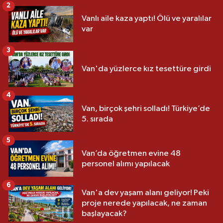
2
Vanlı aile kaza yaptı! Ölü ve yaralılar
var
3
Van'da yüzlerce kız tesettüre girdi
4
Van, birçok şehri solladı! Türkiye’de
5. sırada
5
Van’da öğretmen evine 48
personel alımı yapılacak
6
Van'a dev yaşam alanı geliyor! Peki
proje nerede yapılacak, ne zaman
başlayacak?