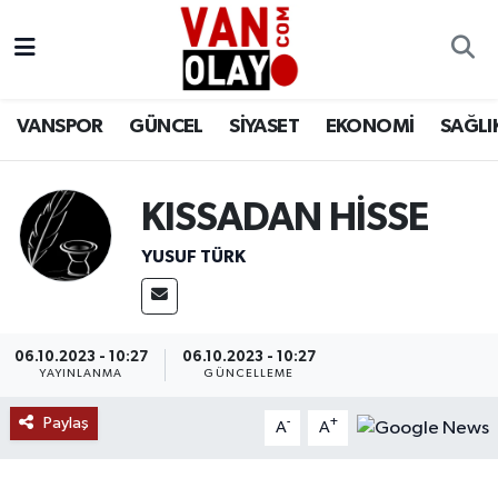
Vanspor
Van Nöbetçi Eczaneler
VANSPOR
GÜNCEL
SİYASET
EKONOMİ
SAĞLI
Güncel
Van Hava Durumu
Siyaset
Van Namaz Vakitleri
KISSADAN HİSSE
Ekonomi
Van Trafik Yoğunluk Haritası
YUSUF TÜRK
Sağlık
Süper Lig Puan Durumu ve Fikstür
06.10.2023 - 10:27
06.10.2023 - 10:27
Eğitim
Tüm Manşetler
YAYINLANMA
GÜNCELLEME
Paylaş
Bilim & Teknoloji
Son Dakika Haberleri
-
+
A
A
Dünya
Haber Arşivi