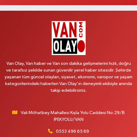
Aydın Eczanesi
Recep Tayyip Erdoğan Mah.Azerbaycan Cad.104 B
0 (538) 861 36 16
Yol Tarifi Al
Arjin Eczanesi
BEYAZIT MAH.ZEYLAN CADDESİ OKYANUS GİYİM YANI NO:1
0 (535) 014 85 70
Yol Tarifi Al
Van Olay, Van haber ve Van son dakika gelişmelerini hızlı, doğru
ve tarafsız şekilde sunan güvenilir yerel haber sitesidir. Şehirde
Afşar Eczanesi
yaşanan tüm güncel olayları, siyaset, ekonomi, vanspor ve yaşam
Kazım Karabekir cad.Eski Araştırma Hastanesi karşısı (kent park karşısı )
kategorilerindeki haberleri Van Olay’ın deneyimli ekibiyle anında
Kaval iş merkezi No: 156 B
takip edebilirsiniz.
0 (432) 214 02 40
Yol Tarifi Al
Vali Mithatbey Mahallesi Kışla Yolu Caddesi No:29/B
Gürpınar Eczanesi
İPEKYOLU/VAN
Akpınar Mah. Milli Egemenlik Cad.No:7 A
0 (506) 065 26 65
Yol Tarifi Al
0553 496 65 69