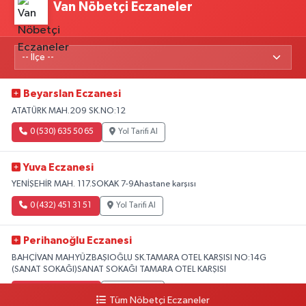
Van Nöbetçi Eczaneler
Beyarslan Eczanesi
ATATÜRK MAH.209 SK.NO:12
0 (530) 635 50 65
Yol Tarifi Al
Yuva Eczanesi
YENİŞEHİR MAH. 117.SOKAK 7-9Ahastane karşısı
0 (432) 451 31 51
Yol Tarifi Al
Perihanoğlu Eczanesi
BAHÇİVAN MAH.YÜZBAŞIOĞLU SK.TAMARA OTEL KARŞISI NO:14G
(SANAT SOKAĞI)SANAT SOKAĞI TAMARA OTEL KARŞISI
0 (432) 216 24 25
Yol Tarifi Al
Tüm Nöbetçi Eczaneler