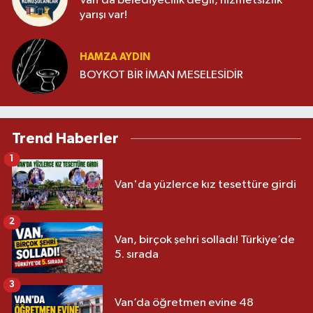
Van’da belediyecilik değil, hizmetsizlik
yarışı var!
HAMZA AYDIN
BOYKOT BİR İMAN MESELESİDİR
Trend Haberler
1
Van'da yüzlerce kız tesettüre girdi
2
Van, birçok şehri solladı! Türkiye’de
5. sırada
3
Van’da öğretmen evine 48