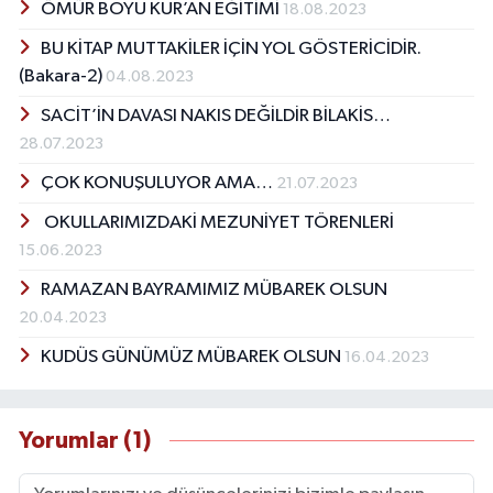
ÖMÜR BOYU KUR’AN EĞİTİMİ
18.08.2023
BU KİTAP MUTTAKİLER İÇİN YOL GÖSTERİCİDİR.
(Bakara-2)
04.08.2023
SACİT’İN DAVASI NAKIS DEĞİLDİR BİLAKİS…
28.07.2023
ÇOK KONUŞULUYOR AMA…
21.07.2023
OKULLARIMIZDAKİ MEZUNİYET TÖRENLERİ
15.06.2023
RAMAZAN BAYRAMIMIZ MÜBAREK OLSUN
20.04.2023
KUDÜS GÜNÜMÜZ MÜBAREK OLSUN
16.04.2023
Yorumlar (1)