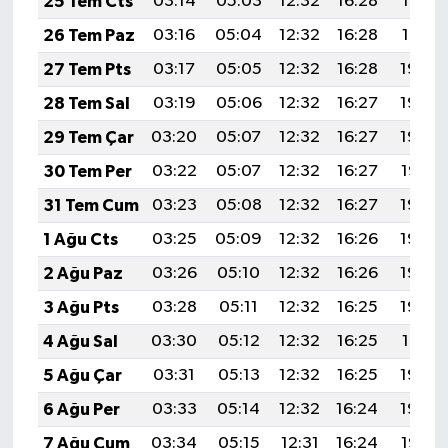
25 Tem Cts
03:14
05:03
12:32
16:28
19:51
26 Tem Paz
03:16
05:04
12:32
16:28
19:51
27 Tem Pts
03:17
05:05
12:32
16:28
19:50
28 Tem Sal
03:19
05:06
12:32
16:27
19:49
29 Tem Çar
03:20
05:07
12:32
16:27
19:48
30 Tem Per
03:22
05:07
12:32
16:27
19:47
31 Tem Cum
03:23
05:08
12:32
16:27
19:46
1 Ağu Cts
03:25
05:09
12:32
16:26
19:45
2 Ağu Paz
03:26
05:10
12:32
16:26
19:44
3 Ağu Pts
03:28
05:11
12:32
16:25
19:42
4 Ağu Sal
03:30
05:12
12:32
16:25
19:41
5 Ağu Çar
03:31
05:13
12:32
16:25
19:40
6 Ağu Per
03:33
05:14
12:32
16:24
19:39
7 Ağu Cum
03:34
05:15
12:31
16:24
19:38