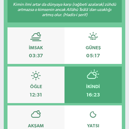
Kimin ilmi artar da dünyaya karşı (rağbeti azalarak) zühdü
artmazsa o kimsenin ancak Allâhü Teâlâ'dan uzaklığı
RESMİ İLANLAR
artmış olur. (Hadis-i şerif)
İMSAK
GÜNEŞ
03:37
05:17
ÖĞLE
İKINDI
12:31
16:23
AKŞAM
YATSI