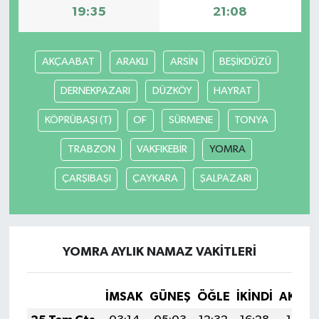
19:35
21:08
AKÇAABAT
ARAKLI
ARSİN
BEŞİKDÜZÜ
DERNEKPAZARI
DÜZKÖY
HAYRAT
KÖPRÜBAŞI (T)
OF
SÜRMENE
TONYA
TRABZON
VAKFIKEBİR
YOMRA
ÇARŞIBAŞI
ÇAYKARA
ŞALPAZARI
YOMRA AYLIK NAMAZ VAKITLERI
İMSAK
GÜNEŞ
ÖĞLE
İKINDI
AKŞA