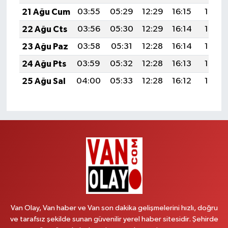
21 Ağu Cum
03:55
05:29
12:29
16:15
19:19
22 Ağu Cts
03:56
05:30
12:29
16:14
19:17
23 Ağu Paz
03:58
05:31
12:28
16:14
19:16
24 Ağu Pts
03:59
05:32
12:28
16:13
19:14
25 Ağu Sal
04:00
05:33
12:28
16:12
19:13
Van Olay, Van haber ve Van son dakika gelişmelerini hızlı, doğru
ve tarafsız şekilde sunan güvenilir yerel haber sitesidir. Şehirde