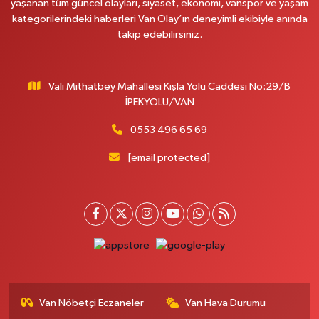
yaşanan tüm güncel olayları, siyaset, ekonomi, vanspor ve yaşam
kategorilerindeki haberleri Van Olay’ın deneyimli ekibiyle anında
takip edebilirsiniz.
Vali Mithatbey Mahallesi Kışla Yolu Caddesi No:29/B
İPEKYOLU/VAN
0553 496 65 69
[email protected]
Van Nöbetçi Eczaneler
Van Hava Durumu