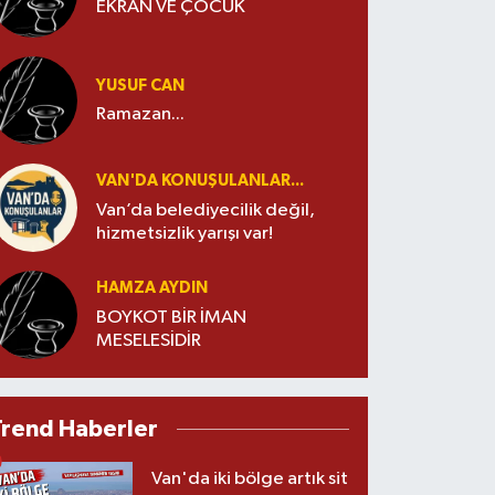
EKRAN VE ÇOCUK
YUSUF CAN
Ramazan...
VAN'DA KONUŞULANLAR...
Van’da belediyecilik değil,
hizmetsizlik yarışı var!
HAMZA AYDIN
BOYKOT BİR İMAN
MESELESİDİR
Trend Haberler
Van'da iki bölge artık sit