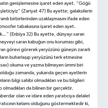
natın genişlemesine işaret eden ayet. “Göğü
şleticiyiz” (Zariyat 47) Bu ayette; galaksilerin
evamlı birbirlerinden uzaklaşmasını ifade eden
B
B
Atmosfer tabakasına işaret eden ayet.
C
k…” (Enbiya 32) Bu ayette, dünyayı saran
 meyveyi saran kabuğun onu koruması gibi,
van görevi görerek yeryüzünü güneşin zararlı
C
uların buharlaşıp yeryüzünü terk etmesine
sav) okuma ve yazma bilmeyen ümmi biri
il olduğu zamanda, yukarıda geçen ayetlerin
arın bilgi sahibi olmadıkları ve bu bilgileri
B
olmadıkları da bilinen bir gerçektir.
haberdar olan ve idare eden yaratıcıya delalet
ratıcının kelamı olduğunu göstermektedir ki,