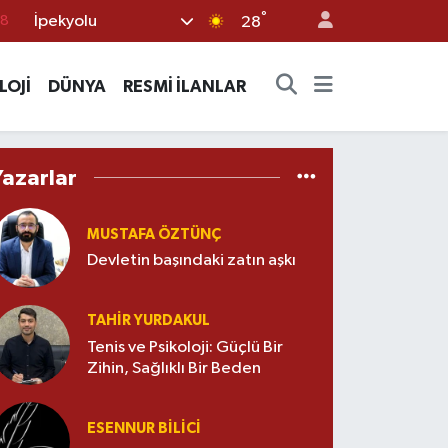
18
°
İpekyolu
28
18
LOJİ
DÜNYA
RESMİ İLANLAR
32
38
03
Yazarlar
14
MUSTAFA ÖZTÜNÇ
Devletin başındaki zatın aşkı
TAHIR YURDAKUL
Tenis ve Psikoloji: Güçlü Bir
Zihin, Sağlıklı Bir Beden
ESENNUR BİLİCİ