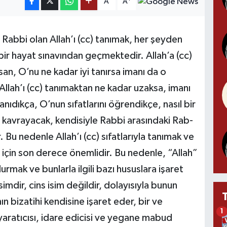
A
A
 Rabbi olan Allah’ı (cc) tanımak, her şeyden
ir hayat sınavından geçmektedir. Allah’a (cc)
an, O’nu ne kadar iyi tanırsa imanı da o
llah’ı (cc) tanımaktan ne kadar uzaksa, imanı
anıdıkça, O’nun sıfatlarını öğrendikçe, nasıl bir
i kavrayacak, kendisiyle Rabbi arasındaki Rab-
r. Bu nedenle Allah’ı (cc) sıfatlarıyla tanımak ve
çin son derece önemlidir. Bu nedenle, “Allah”
 durmak ve bunlarla ilgili bazı hususlara işaret
imdir, cins isim değildir, dolayısıyla bunun
n bizatihi kendisine işaret eder, bir ve
1
yaratıcısı, idare edicisi ve yegane mabud