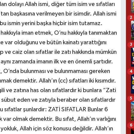
 dolayı Allah ismi, diğer tüm isim ve sıfatları
an başkasına verilmeyen bir isimdir. Allah ismi
2
 ismin yerini başka hiçbir isim tutamaz.
 hakkıyla iman etmek, O’nu hakkıyla tanımaktan
e var olduğunu ve bütün kainatı yarattığını
3
cip ve caiz olan sıfatlar ile zatı hakkında mümkün
aynı zamanda imanın ilk ve en önemli şartıdır.
ek, O’nda bulunması ve bulunmaması gereken
4
mak demektir. Allah’ın (cc) sıfatları iki kısımdır.
ili ve zatına has olan sıfatlardır ki bunlara “Zati
5
da sübut eden ve zatıyla beraber olan sıfatlardır
Bu sıfatlar şunlardır: ZATİ SIFATLAR Bunlar 6
 var olmak demektir. Bu sıfat, Allah’ın varlığını
6
yokluk, Allah için söz konusu değildir. Allah’ın