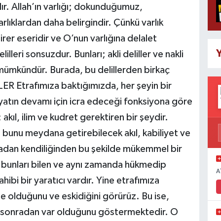
ır. Allah’ın varlığı; dokunduğumuz,
lıklardan daha belirgindir. Çünkü varlık
birer eseridir ve O’nun varlığına delalet
Y
lilleri sonsuzdur. Bunları; akli deliller ve nakli
 mümkündür. Burada, bu delillerden birkaç
ER Etrafımıza baktığımızda, her şeyin bir
atın devamı için icra edeceği fonksiyona göre
akıl, ilim ve kudret gerektiren bir şeydir.
, bunu meydana getirebilecek akıl, kabiliyet ve
adan kendiliğinden bu şekilde mükemmel bir
 bunları bilen ve aynı zamanda hükmedip
A
hibi bir yaratıcı vardır. Yine etrafımıza
e olduğunu ve eskidiğini görürüz. Bu ise,
ve sonradan var olduğunu göstermektedir. O