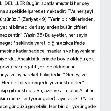
Lİ DELİLLER Bugün ispatlanmıştır ki her şey
K
buna şu şekilde işaret etmektedir: “Ve her şeyi
p
nürsünüz.” (Zariyat 49) “Yerin bitirdiklerinden,
etini bilmedikleri şeylerden bütün çiftleri
ünezzehtir” (Yasin 36) Bu ayetler, her şeyin
A
-negatif şeklinde yaratıldığını açıkça ifade
lmesine kadar sadece insanların ve hayvanların
liniyordu. Ancak bitkilerin de böyle olduğu çok
 pozitif ve negatif şekilde olduğunun
Z
K
dünya ve ay hareket halindedir. “Geceyi ve
. Her biri bir yörüngede yüzmektedirler”
ıp gitmektedir. Bu, aziz ve alim olan Allah'ın
kım menziller (yörüngeler) tayin ettik” (Yasin
U
gece gündüzü geçebilir. Her biri bir yörüngede