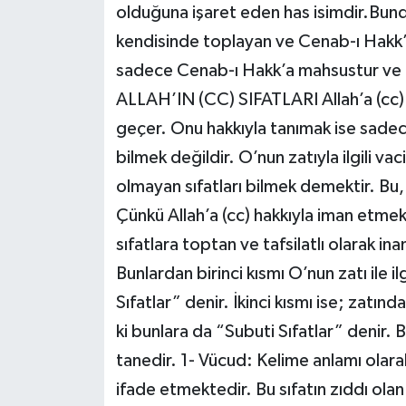
olduğuna işaret eden has isimdir.Bundan
kendisinde toplayan ve Cenab-ı Hakk’t
sadece Cenab-ı Hakk’a mahsustur ve bu
ALLAH’IN (CC) SIFATLARI Allah’a (cc)
geçer. Onu hakkıyla tanımak ise sadec
bilmek değildir. O’nun zatıyla ilgili va
olmayan sıfatları bilmek demektir. Bu, 
Çünkü Allah’a (cc) hakkıyla iman etm
sıfatlara toptan ve tafsilatlı olarak inan
Bunlardan birinci kısmı O’nun zatı ile ilg
Sıfatlar” denir. İkinci kısmı ise; zatın
ki bunlara da “Subuti Sıfatlar” denir. 
tanedir. 1- Vücud: Kelime anlamı olarak
ifade etmektedir. Bu sıfatın zıddı olan 