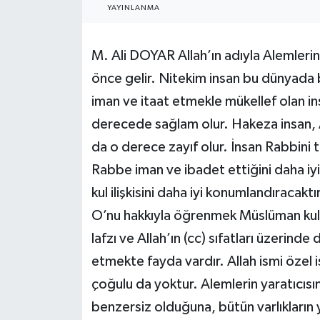
YAYINLANMA
RESMİ İLANLAR
M. Ali DOYAR Allah’ın adıyla Alemlerin
önce gelir. Nitekim insan bu dünyada b
iman ve itaat etmekle mükellef olan ins
derecede sağlam olur. Hakeza insan, A
da o derece zayıf olur. İnsan Rabbini t
Rabbe iman ve ibadet ettiğini daha iy
kul ilişkisini daha iyi konumlandıracaktı
O’nu hakkıyla öğrenmek Müslüman kul i
lafzı ve Allah’ın (cc) sıfatları üzerinde
etmekte fayda vardır. Allah ismi özel is
çoğulu da yoktur. Alemlerin yaratıcısını
benzersiz olduğuna, bütün varlıkların 