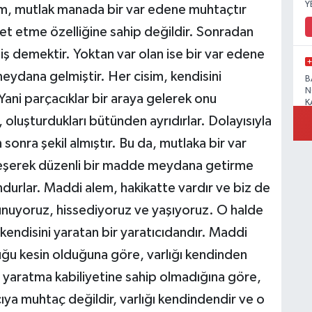
Y
m, mutlak manada bir var edene muhtaçtır
et etme özelliğine sahip değildir. Sonradan
ş demektir. Yoktan var olan ise bir var edene
ydana gelmiştir. Her cisim, kendisini
B
N
ani parçacıklar bir araya gelerek onu
K
 oluşturdukları bütünden ayrıdırlar. Dolayısıyla
sonra şekil almıştır. Bu da, mutlaka bir var
leşerek düzenli bir madde meydana getirme
R
durlar. Maddi alem, hakikatte vardır ve biz de
unuyoruz, hissediyoruz ve yaşıyoruz. O halde
 kendisini yaratan bir yaratıcıdandır. Maddi
duğu kesin olduğuna göre, varlığı kendinden
B
N
an, yaratma kabiliyetine sahip olmadığına göre,
cıya muhtaç değildir, varlığı kendindendir ve o