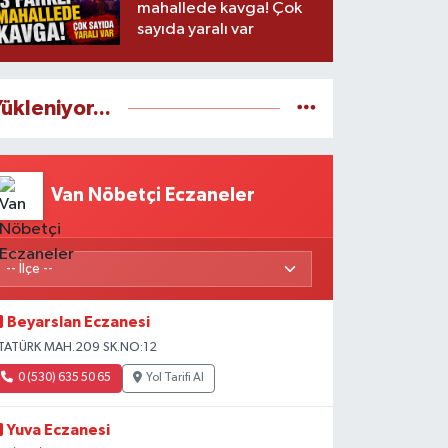
mahallede kavga! Çok
sayıda yaralı var
ükleniyor...
Van Nöbetçi Eczaneler
Beyarslan Eczanesi
TATÜRK MAH.209 SK.NO:12
0 (530) 635 50 65
Yol Tarifi Al
Yuva Eczanesi