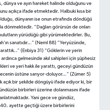
ş, dünya ve ayın hareket halinde olduğunu ve
ğunu açıkça ifade etmektedir. Halbuki kısa bir
A
ş
olduğu, dünyanın ise onun etrafında döndüğü
da dönmektedir. “Dağları görürsün de onları
bulutların yürüdüğü gibi yürümektedirler. Bu,
lah'ın sanatıdır…” (Neml 88) “Yeryüzünde,
C
yarattık..” (Enbiya 31) “Göklerin ve yerin
i ardınca gelmesinde akıl sahipleri için şüphesiz
ökleri ve yeri hakk ile yarattı, geceyi gündüzün
Z
gecenin üstüne sarıyor-doluyor…” (Zümer 5)
E
3
k açık bir şekilde döngüyü ifade ediyor ki, bir
ündüzün birbirleri üzerine dolanmasını ifade
nlatmaktadır. Yani gece ve gündüz,
 40. ayette geçtiği üzere birbirlerini
H