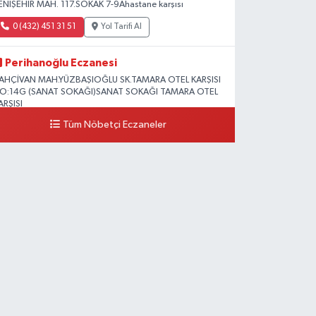
ENİŞEHİR MAH. 117.SOKAK 7-9Ahastane karşısı
0 (432) 451 31 51
Yol Tarifi Al
Perihanoğlu Eczanesi
AHÇİVAN MAH.YÜZBAŞIOĞLU SK.TAMARA OTEL KARŞISI
O:14G (SANAT SOKAĞI)SANAT SOKAĞI TAMARA OTEL
ARŞISI
Tüm Nöbetçi Eczaneler
0 (432) 216 24 25
Yol Tarifi Al
Aydın Eczanesi
ecep Tayyip Erdoğan Mah.Azerbaycan Cad.104 B
0 (538) 861 36 16
Yol Tarifi Al
Arjin Eczanesi
EYAZIT MAH.ZEYLAN CADDESİ OKYANUS GİYİM YANI
O:1
0 (535) 014 85 70
Yol Tarifi Al