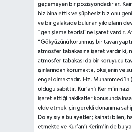
geçemeyen bir pozisyondadırlar. Kai
biz bina ettik ve şüphesiz biz onu geni
ve bir galakside bulunan yıldızların d
“genişleme teorisi”ne işaret vardır. 
“Gökyüzünü korunmuş bir tavan yaptı
atmosfer tabakasına işaret vardır ki,
atmosfer tabakası da bir koruyucu ta
ışınlarından korumakta, oksijenin ve s
engel olmaktadır. Hz. Muhammed’in (
olduğu sabittir. Kur’an’ı Kerim’in naz
işaret ettiği hakikatler konusunda insanl
elde etmek için gerekli donanıma sahip 
Dolayısıyla bu ayetler; kainatı bilen, 
etmekte ve Kur’an’ı Kerim’in de bu ya