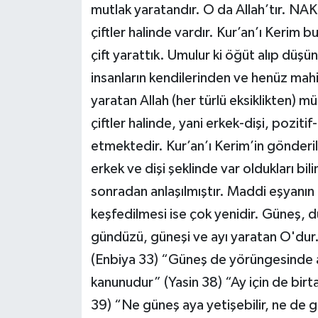
mutlak yaratandır. O da Allah’tır. NAK
çiftler halinde vardır. Kur’an’ı Kerim 
çift yarattık. Umulur ki öğüt alıp düşü
insanların kendilerinden ve henüz mahiy
yaratan Allah (her türlü eksiklikten) m
çiftler halinde, yani erkek-dişi, pozitif
etmektedir. Kur’an’ı Kerim’in gönderi
erkek ve dişi şeklinde var oldukları bi
sonradan anlaşılmıştır. Maddi eşyanın
keşfedilmesi ise çok yenidir. Güneş, 
gündüzü, güneşi ve ayı yaratan O'dur
(Enbiya 33) “Güneş de yörüngesinde ak
kanunudur” (Yasin 38) “Ay için de birta
39) “Ne güneş aya yetişebilir, ne de 