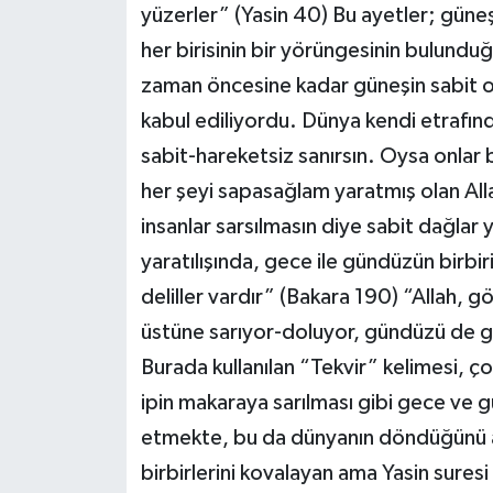
yüzerler” (Yasin 40) Bu ayetler; güne
her birisinin bir yörüngesinin bulundu
zaman öncesine kadar güneşin sabit 
kabul ediliyordu. Dünya kendi etrafın
sabit-hareketsiz sanırsın. Oysa onlar 
her şeyi sapasağlam yaratmış olan Al
insanlar sarsılmasın diye sabit dağlar 
yaratılışında, gece ile gündüzün birbir
deliller vardır” (Bakara 190) “Allah, g
üstüne sarıyor-doluyor, gündüzü de 
Burada kullanılan “Tekvir” kelimesi, ço
ipin makaraya sarılması gibi gece ve g
etmekte, bu da dünyanın döndüğünü a
birbirlerini kovalayan ama Yasin suresi