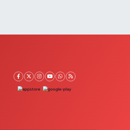
0 (432) 512 22 23
Yol Tarifi Al
Saray Eczanesi
TATÜRK MAHALLESİ 3 NİSAN CADDESİ NO:20
0 (432) 781 22 29
Yol Tarifi Al
Güzelsu Eczanesi
kpınar Mahallesi Hastane yolu üzeri Mezbaha Caddesi
o:1
0 (544) 718 97 64
Yol Tarifi Al