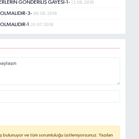
RLERİN GÖNDERİLİŞ GAYESİ-1-
12.08.2018
 OLMALIDIR-3-
06.08.2018
 OLMALIDIR-1
20.07.2018
B
N
V
Y
C
ş bulunuyor ve tüm sorumluluğu üstleniyorsunuz. Yazılan