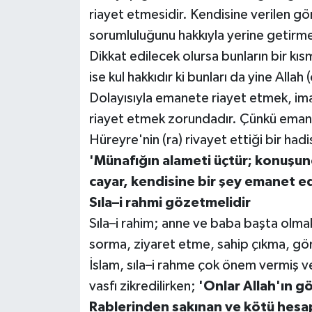
riayet etmesidir. Kendisine verilen gö
sorumluluğunu hakkıyla yerine getirme
Dikkat edilecek olursa bunların bir kısmı
ise kul hakkıdır ki bunları da yine Allah 
Dolayısıyla emanete riayet etmek, im
riayet etmek zorundadır. Çünkü emane
Hüreyre'nin (ra) rivayet ettiği bir had
'Münafığın alameti üçtür; konuşun
cayar, kendisine bir şey emanet ed
Sıla–i rahmi gözetmelidir
Sıla–i rahim; anne ve baba başta olmak 
sorma, ziyaret etme, sahip çıkma, gön
İslam, sıla–i rahme çok önem vermiş v
vasfı zikredilirken;
'Onlar Allah'ın g
Rablerinden sakınan ve kötü hesap