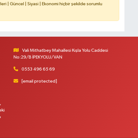
ri | Güncel | Siyasi | Ekonomi hiçbir şekilde sorumlu
A
Vali Mithatbey Mahallesi Kışla Yolu Caddesi
No:29/B İPEKYOLU/VAN
A
N
0553 496 65 69
[email protected]
,
eki
p