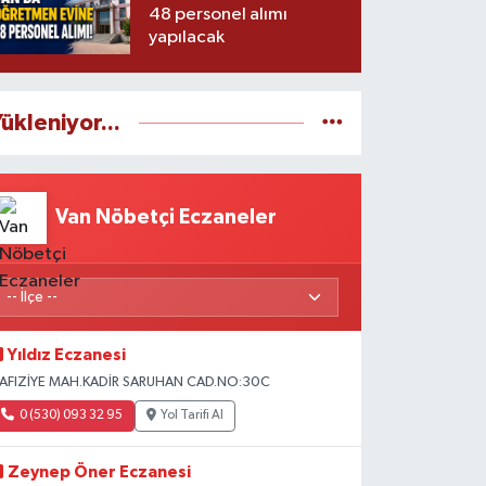
48 personel alımı
yapılacak
ükleniyor...
Van Nöbetçi Eczaneler
Yıldız Eczanesi
AFIZİYE MAH.KADİR SARUHAN CAD.NO:30C
0 (530) 093 32 95
Yol Tarifi Al
Zeynep Öner Eczanesi