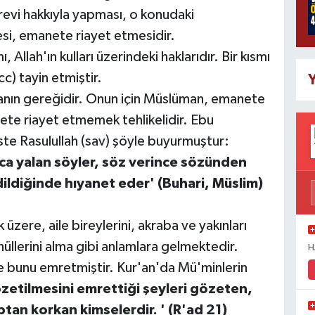
revi hakkıyla yapması, o konudaki
si, emanete riayet etmesidir.
, Allah'ın kulları üzerindeki haklarıdır. Bir kısmı
(cc) tayin etmiştir.
Y
anın gereğidir. Onun için Müslüman, emanete
te riayet etmemek tehlikelidir. Ebu
iste Rasulullah (sav) şöyle buyurmuştur:
ca yalan söyler, söz verince sözünden
ildiğinde hıyanet eder' (Buhari, Müslim)
üzere, aile bireylerini, akraba ve yakınları
üllerini alma gibi anlamlara gelmektedir.
H
e bunu emretmiştir. Kur'an'da Mü'minlerin
özetilmesini emrettiği şeyleri gözeten,
tan korkan kimselerdir. ' (R'ad 21)