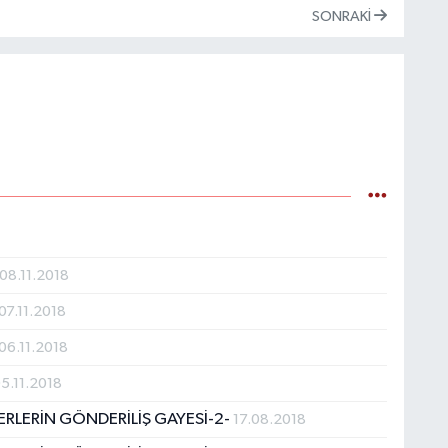
SONRAKI
M
K
H
E
H
6
08.11.2018
07.11.2018
K
06.11.2018
5.11.2018
RLERİN GÖNDERİLİŞ GAYESİ-2-
S
17.08.2018
K