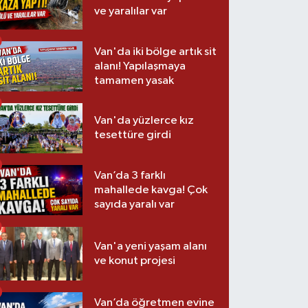
ve yaralılar var
Van'da iki bölge artık sit
alanı! Yapılaşmaya
tamamen yasak
Van'da yüzlerce kız
tesettüre girdi
Van’da 3 farklı
mahallede kavga! Çok
sayıda yaralı var
Van'a yeni yaşam alanı
ve konut projesi
Van’da öğretmen evine