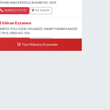
ÜPHAN MAH.İPEKYOLU BULVARI NO:283F
0 (432) 217 51 51
Yol Tarifi Al
Gülcan Eczanesi
AMPÜS YOLU ÜZERİ ORGANİZE SANAYİ YUKARISI BAGER
ETROL GİRİŞİ NO:394
0 (533) 348 25 87
Yol Tarifi Al
Tüm Nöbetçi Eczaneler
Lütfiye Hanım Eczanesi
AHÇİVAN MAH.15 TEMMUZ ŞEHİTLERİ CAD.NO:36B
ZEL LOKMAN HEKİM HASTANESİ ACİL KARŞISI
0 (501) 048 96 88
Yol Tarifi Al
Emek Eczanesi
AHMUDİYE MAH.ATATÜRK CAD.NO:17B
0 (531) 621 69 65
Yol Tarifi Al