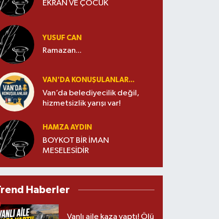
EKRAN VE ÇOCUK
YUSUF CAN
Ramazan...
VAN'DA KONUŞULANLAR...
Van’da belediyecilik değil,
hizmetsizlik yarışı var!
HAMZA AYDIN
BOYKOT BİR İMAN
MESELESİDİR
Trend Haberler
Vanlı aile kaza yaptı! Ölü