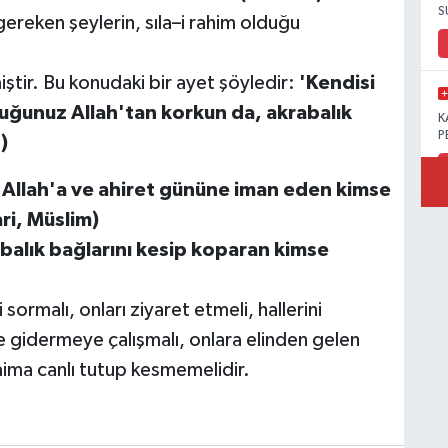
S
ereken şeylerin, sıla–i rahim olduğu
ştir. Bu konudaki bir ayet şöyledir:
'Kendisi
duğunuz Allah'tan korkun da, akrabalık
K
P
)
'Allah'a ve ahiret gününe iman eden kimse
ri, Müslim)
B
balık bağlarını kesip koparan kimse
Ö
sormalı, onları ziyaret etmeli, hallerini
nde gidermeye çalışmalı, onlara elinden gelen
 daima canlı tutup kesmemelidir.
M