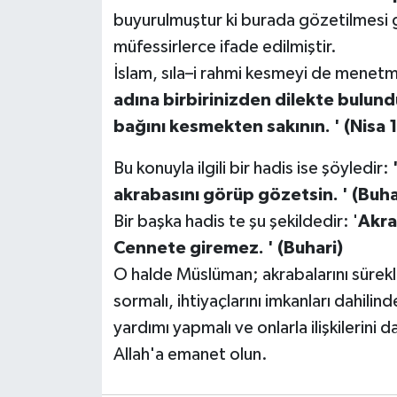
buyurulmuştur ki burada gözetilmesi g
müfessirlerce ifade edilmiştir.
İslam, sıla–i rahmi kesmeyi de menetmi
adına birbirinizden dilekte bulun
bağını kesmekten sakının. ' (Nisa 1
Bu konuyla ilgili bir hadis ise şöyledir:
akrabasını görüp gözetsin. ' (Buha
Bir başka hadis te şu şekildedir: '
Akra
Cennete giremez. ' (Buhari)
O halde Müslüman; akrabalarını sürekli 
sormalı, ihtiyaçlarını imkanları dahili
yardımı yapmalı ve onlarla ilişkilerini
Allah'a emanet olun.