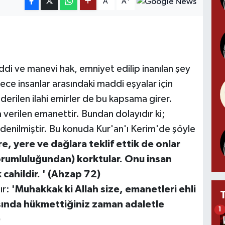
A
A
i ve manevi hak, emniyet edilip inanılan şey
ce insanlar arasındaki maddi eşyalar için
erilen ilahi emirler de bu kapsama girer.
 verilen emanettir. Bundan dolayıdır ki;
 denilmiştir. Bu konuda Kur'an'ı Kerim'de şöyle
e, yere ve dağlara teklif ettik de onlar
orumluluğundan) korktular. Onu insan
cahildir. ' (Ahzap 72)
ır:
'Muhakkak ki Allah size, emanetleri ehli
asında hükmettiğiniz zaman adaletle
1
)