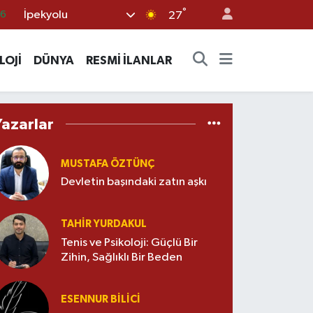
°
İpekyolu
16
27
06
LOJİ
DÜNYA
RESMİ İLANLAR
02
.2
32
Yazarlar
0
MUSTAFA ÖZTÜNÇ
Devletin başındaki zatın aşkı
TAHIR YURDAKUL
Tenis ve Psikoloji: Güçlü Bir
Zihin, Sağlıklı Bir Beden
ESENNUR BİLİCİ