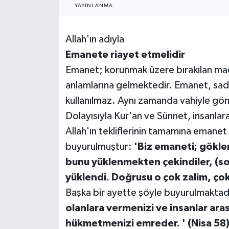
YAYINLANMA
RESMİ İLANLAR
Allah'ın adıyla
Emanete riayet etmelidir
Emanet; korunmak üzere bırakılan madd
anlamlarına gelmektedir. Emanet, sade
kullanılmaz. Aynı zamanda vahiyle gönd
Dolayısıyla Kur'an ve Sünnet, insanlara
Allah'ın tekliflerinin tamamına emanet
buyurulmuştur:
'Biz emaneti; gökler
bunu yüklenmekten çekindiler, (s
yüklendi. Doğrusu o çok zalim, çok 
Başka bir ayette şöyle buyurulmaktad
olanlara vermenizi ve insanlar ar
hükmetmenizi emreder. ' (Nisa 58