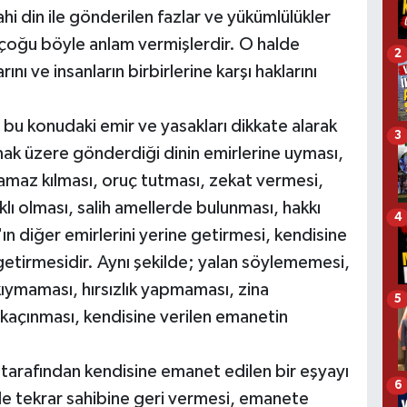
ahi din ile gönderilen fazlar ve yükümlülükler
n çoğu böyle anlam vermişlerdir. O halde
2
ını ve insanların birbirlerine karşı haklarını
bu konudaki emir ve yasakları dikkate alarak
3
mak üzere gönderdiği dinin emirlerine uyması,
amaz kılması, oruç tutması, zekat vermesi,
klı olması, salih amellerde bulunması, hakkı
4
'ın diğer emirlerini yerine getirmesi, kendisine
 getirmesidir. Aynı şekilde; yalan söylememesi,
kıymaması, hırsızlık yapmaması, zina
5
kaçınması, kendisine verilen emanetin
n tarafından kendisine emanet edilen bir eşyayı
6
e tekrar sahibine geri vermesi, emanete