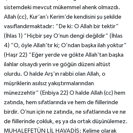
sistemdeki mevcut mükemmel ahenk olmazdı.
Allah (cc), Kur’an’ı Kerim’de kendisini şu şekilde
vasıflandırmaktadır: “De ki: O Allah bir tektir”
(İhlas 1) “Hiçbir şey O’nun dengi değildir” (İhlas
4) “O, öyle Allah'tır ki; O'ndan başka ilah yoktur”
(Haşr 22) “Eğer yerde ve gökte Allah'tan başka
ilahlar olsaydı yerin ve göğün düzeni altüst
olurdu. O halde Arş'ın rabbi olan Allah, o
müşriklerin asılsız yakıştırmalarından
münezzehtir” (Enbiya 22) O halde Allah (cc) hem
zatında, hem sıfatlarında ve hem de fiillerinde
birdir. O’nun için ne zatında, ne sıfatlarında ve ne
de fiillerinde çokluk, eş ya da ortak düşünülemez.
MUHALEFETÜN LİL HAVADİS: Kelime olarak