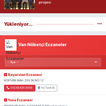
projesi
Yükleniyor...
Van Nöbetçi Eczaneler
Beyarslan Eczanesi
ATATÜRK MAH.209 SK.NO:12
0 (530) 635 50 65
Yol Tarifi Al
Yuva Eczanesi