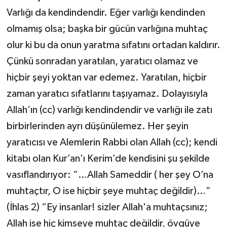
Varlığı da kendindendir. Eğer varlığı kendinden
olmamış olsa; başka bir gücün varlığına muhtaç
olur ki bu da onun yaratma sıfatını ortadan kaldırır.
Çünkü sonradan yaratılan, yaratıcı olamaz ve
hiçbir şeyi yoktan var edemez. Yaratılan, hiçbir
zaman yaratıcı sıfatlarını taşıyamaz. Dolayısıyla
Allah’ın (cc) varlığı kendindendir ve varlığı ile zatı
birbirlerinden ayrı düşünülemez. Her şeyin
yaratıcısı ve Alemlerin Rabbi olan Allah (cc); kendi
kitabı olan Kur’an’ı Kerim’de kendisini şu şekilde
vasıflandırıyor: “…Allah Sameddir ( her şey O’na
muhtaçtır, O ise hiçbir şeye muhtaç değildir)…”
(İhlas 2) “Ey insanlar! sizler Allah'a muhtaçsınız;
Allah ise hiç kimseye muhtaç değildir, övgüye