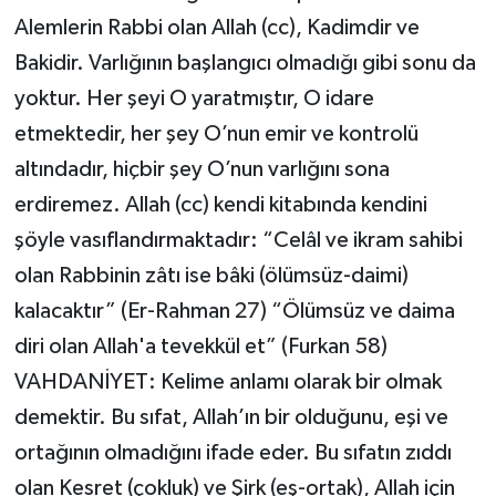
Alemlerin Rabbi olan Allah (cc), Kadimdir ve
Bakidir. Varlığının başlangıcı olmadığı gibi sonu da
yoktur. Her şeyi O yaratmıştır, O idare
etmektedir, her şey O’nun emir ve kontrolü
altındadır, hiçbir şey O’nun varlığını sona
erdiremez. Allah (cc) kendi kitabında kendini
şöyle vasıflandırmaktadır: “Celâl ve ikram sahibi
olan Rabbinin zâtı ise bâki (ölümsüz-daimi)
kalacaktır” (Er-Rahman 27) “Ölümsüz ve daima
diri olan Allah'a tevekkül et” (Furkan 58)
VAHDANİYET: Kelime anlamı olarak bir olmak
demektir. Bu sıfat, Allah’ın bir olduğunu, eşi ve
ortağının olmadığını ifade eder. Bu sıfatın zıddı
olan Kesret (çokluk) ve Şirk (eş-ortak), Allah için