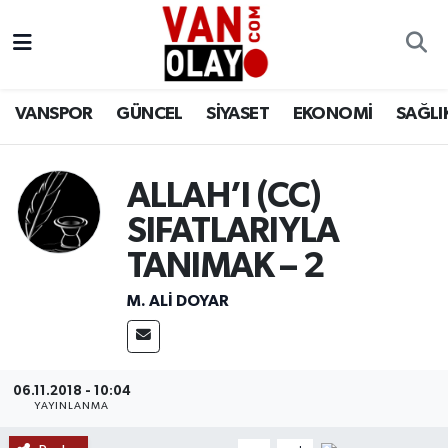
Vanspor
Van Nöbetçi Eczaneler
VANSPOR
GÜNCEL
SİYASET
EKONOMİ
SAĞLI
Güncel
Van Hava Durumu
Siyaset
Van Namaz Vakitleri
ALLAH’I (CC)
SIFATLARIYLA
Ekonomi
Van Trafik Yoğunluk Haritası
TANIMAK – 2
Sağlık
Süper Lig Puan Durumu ve Fikstür
M. ALI DOYAR
Eğitim
Tüm Manşetler
Bilim & Teknoloji
Son Dakika Haberleri
06.11.2018 - 10:04
YAYINLANMA
Dünya
Haber Arşivi