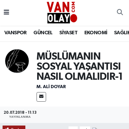
Vanspor
Van Nöbetçi Eczaneler
VANSPOR
GÜNCEL
SİYASET
EKONOMİ
SAĞLI
Güncel
Van Hava Durumu
Siyaset
Van Namaz Vakitleri
MÜSLÜMANIN
SOSYAL YAŞANTISI
Ekonomi
Van Trafik Yoğunluk Haritası
NASIL OLMALIDIR-1
Sağlık
Süper Lig Puan Durumu ve Fikstür
M. ALI DOYAR
Eğitim
Tüm Manşetler
Bilim & Teknoloji
Son Dakika Haberleri
20.07.2018 - 11:13
YAYINLANMA
Dünya
Haber Arşivi