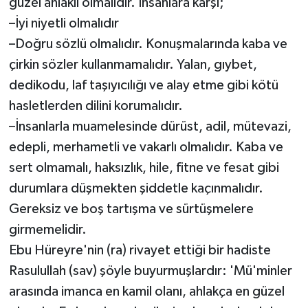
güzel ahlaklı olmalıdır. İnsanlara karşı;
–İyi niyetli olmalıdır
–Doğru sözlü olmalıdır. Konuşmalarında kaba ve
çirkin sözler kullanmamalıdır. Yalan, gıybet,
dedikodu, laf taşıyıcılığı ve alay etme gibi kötü
hasletlerden dilini korumalıdır.
–İnsanlarla muamelesinde dürüst, adil, mütevazi,
edepli, merhametli ve vakarlı olmalıdır. Kaba ve
sert olmamalı, haksızlık, hile, fitne ve fesat gibi
durumlara düşmekten şiddetle kaçınmalıdır.
Gereksiz ve boş tartışma ve sürtüşmelere
girmemelidir.
Ebu Hüreyre'nin (ra) rivayet ettiği bir hadiste
Rasulullah (sav) şöyle buyurmuşlardır: 'Mü'minler
arasında imanca en kamil olanı, ahlakça en güzel