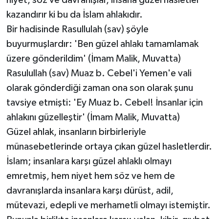
niyet, söz ve davranışlar, insana güzel hasletler
kazandırır ki bu da İslam ahlakıdır.
Bir hadisinde Rasullulah (sav) şöyle
buyurmuşlardır: 'Ben güzel ahlakı tamamlamak
üzere gönderildim' (İmam Malik, Muvatta)
Rasulullah (sav) Muaz b. Cebel'i Yemen'e vali
olarak gönderdiği zaman ona son olarak şunu
tavsiye etmişti: 'Ey Muaz b. Cebel! İnsanlar için
ahlakını güzelleştir' (İmam Malik, Muvatta)
Güzel ahlak, insanların birbirleriyle
münasebetlerinde ortaya çıkan güzel hasletlerdir.
İslam; insanlara karşı güzel ahlaklı olmayı
emretmiş, hem niyet hem söz ve hem de
davranışlarda insanlara karşı dürüst, adil,
mütevazi, edepli ve merhametli olmayı istemiştir.