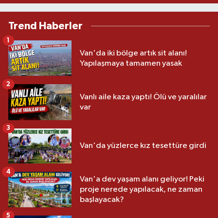
Trend Haberler
1
Van'da iki bölge artık sit alanı!
Yapılaşmaya tamamen yasak
2
Vanlı aile kaza yaptı! Ölü ve yaralılar
var
3
Van'da yüzlerce kız tesettüre girdi
4
Van'a dev yaşam alanı geliyor! Peki
proje nerede yapılacak, ne zaman
başlayacak?
5