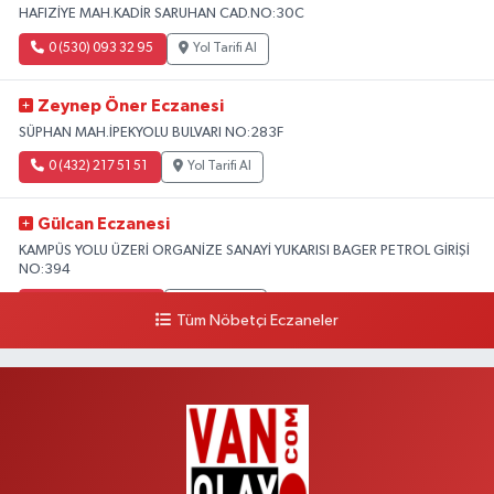
HAFIZİYE MAH.KADİR SARUHAN CAD.NO:30C
0 (530) 093 32 95
Yol Tarifi Al
Zeynep Öner Eczanesi
SÜPHAN MAH.İPEKYOLU BULVARI NO:283F
0 (432) 217 51 51
Yol Tarifi Al
Gülcan Eczanesi
KAMPÜS YOLU ÜZERİ ORGANİZE SANAYİ YUKARISI BAGER PETROL GİRİŞİ
NO:394
0 (533) 348 25 87
Yol Tarifi Al
Tüm Nöbetçi Eczaneler
Lütfiye Hanım Eczanesi
BAHÇİVAN MAH.15 TEMMUZ ŞEHİTLERİ CAD.NO:36B ÖZEL LOKMAN
HEKİM HASTANESİ ACİL KARŞISI
0 (501) 048 96 88
Yol Tarifi Al