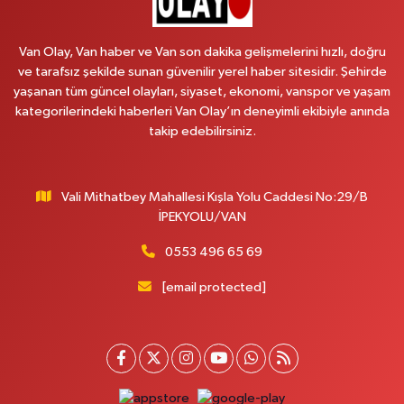
Emek Eczanesi
MAHMUDİYE MAH.ATATÜRK CAD.NO:17B
Van Olay, Van haber ve Van son dakika gelişmelerini hızlı, doğru
0 (531) 621 69 65
Yol Tarifi Al
ve tarafsız şekilde sunan güvenilir yerel haber sitesidir. Şehirde
yaşanan tüm güncel olayları, siyaset, ekonomi, vanspor ve yaşam
Onay Eczanesi
kategorilerindeki haberleri Van Olay’ın deneyimli ekibiyle anında
MERAŞEL FEVZİ ÇAKMAK CAD. KÜLTÜR SARAYI KIZILAY KAN MERKEZİ
takip edebilirsiniz.
KARŞISI DIŞ KAPI NO:25B
0 (432) 212 66 67
Yol Tarifi Al
Vali Mithatbey Mahallesi Kışla Yolu Caddesi No:29/B
Yenı Derman Eczanesi
İPEKYOLU/VAN
Hatuniye Mah. Özel Akdamar Hastanesi Karşısı Güven Evleri A.Blok No:7
Akdamar Hastanesi Acil yanı. İpekyolu. Hatuniye mahallesi terzioğlu, Eski
0553 496 65 69
ikinisan kedili kavşağı, 65100 Ipekyolu Van
[email protected]
0 (432) 216 14 84
Yol Tarifi Al
Hayat Eczanesi
Kışla Mah.Çınarlı Cad.1038 Sk.No:93 3-4
0 (432) 354 37 36
Yol Tarifi Al