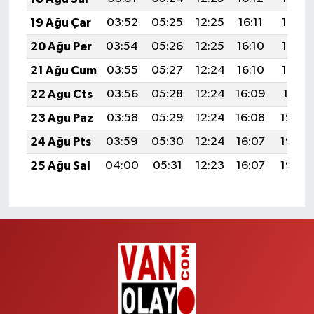
19 Ağu Çar
03:52
05:25
12:25
16:11
19:15
20 Ağu Per
03:54
05:26
12:25
16:10
19:13
21 Ağu Cum
03:55
05:27
12:24
16:10
19:12
22 Ağu Cts
03:56
05:28
12:24
16:09
19:11
23 Ağu Paz
03:58
05:29
12:24
16:08
19:09
24 Ağu Pts
03:59
05:30
12:24
16:07
19:08
25 Ağu Sal
04:00
05:31
12:23
16:07
19:06