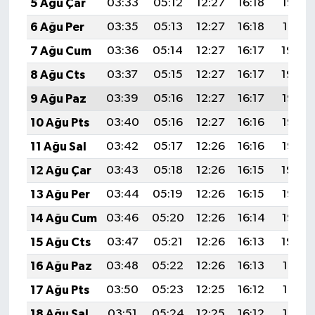
5 Ağu Çar
03:33
05:12
12:27
16:18
19:33
6 Ağu Per
03:35
05:13
12:27
16:18
19:31
7 Ağu Cum
03:36
05:14
12:27
16:17
19:30
8 Ağu Cts
03:37
05:15
12:27
16:17
19:29
9 Ağu Paz
03:39
05:16
12:27
16:17
19:28
10 Ağu Pts
03:40
05:16
12:27
16:16
19:27
11 Ağu Sal
03:42
05:17
12:26
16:16
19:25
12 Ağu Çar
03:43
05:18
12:26
16:15
19:24
13 Ağu Per
03:44
05:19
12:26
16:15
19:23
14 Ağu Cum
03:46
05:20
12:26
16:14
19:22
15 Ağu Cts
03:47
05:21
12:26
16:13
19:20
16 Ağu Paz
03:48
05:22
12:26
16:13
19:19
17 Ağu Pts
03:50
05:23
12:25
16:12
19:18
18 Ağu Sal
03:51
05:24
12:25
16:12
19:16