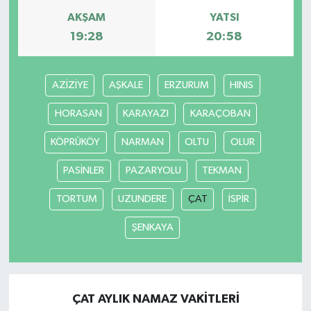
AKŞAM
YATSI
19:28
20:58
AZİZİYE
AŞKALE
ERZURUM
HINIS
HORASAN
KARAYAZI
KARAÇOBAN
KÖPRÜKÖY
NARMAN
OLTU
OLUR
PASİNLER
PAZARYOLU
TEKMAN
TORTUM
UZUNDERE
ÇAT
İSPİR
ŞENKAYA
ÇAT AYLIK NAMAZ VAKITLERI