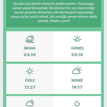
(Şu dört şey kâmil) müminin ahlâkındandır: Konuştuğu
zaman güzel konuşmak, (kendisine) bir şey söylenildiği
RESMİ İLANLAR
zaman güzelce dinlemek, (din kardeşiyle) karşılaştığı
zaman güler yüzlü olmak, söz verdiği zaman sözüne sâdık
kalmak. (Hadis-i şerif)
İMSAK
GÜNEŞ
03:39
05:16
ÖĞLE
İKINDI
12:27
16:17