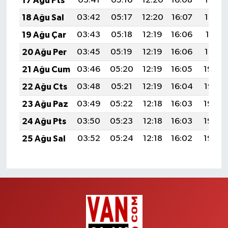
17 Ağu Pts
03:41
05:16
12:20
16:08
19:14
18 Ağu Sal
03:42
05:17
12:20
16:07
19:12
19 Ağu Çar
03:43
05:18
12:19
16:06
19:11
20 Ağu Per
03:45
05:19
12:19
16:06
19:10
21 Ağu Cum
03:46
05:20
12:19
16:05
19:08
22 Ağu Cts
03:48
05:21
12:19
16:04
19:07
23 Ağu Paz
03:49
05:22
12:18
16:03
19:05
24 Ağu Pts
03:50
05:23
12:18
16:03
19:04
25 Ağu Sal
03:52
05:24
12:18
16:02
19:02