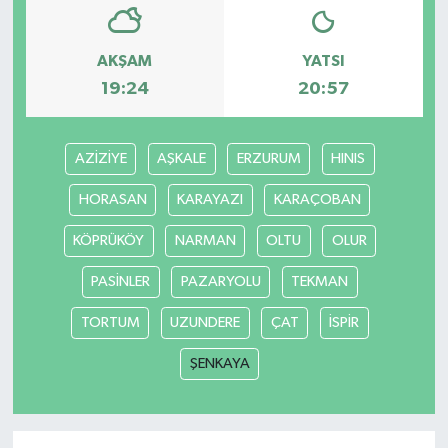
AKŞAM
YATSI
19:24
20:57
AZİZİYE
AŞKALE
ERZURUM
HINIS
HORASAN
KARAYAZI
KARAÇOBAN
KÖPRÜKÖY
NARMAN
OLTU
OLUR
PASİNLER
PAZARYOLU
TEKMAN
TORTUM
UZUNDERE
ÇAT
İSPİR
ŞENKAYA