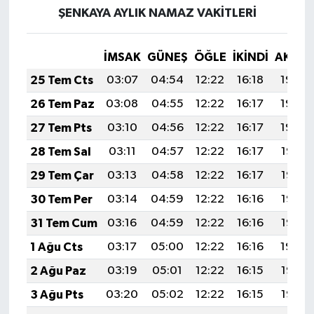
ŞENKAYA AYLIK NAMAZ VAKITLERI
İMSAK
GÜNEŞ
ÖĞLE
İKINDI
AKŞA
25 Tem Cts
03:07
04:54
12:22
16:18
19:40
26 Tem Paz
03:08
04:55
12:22
16:17
19:40
27 Tem Pts
03:10
04:56
12:22
16:17
19:39
28 Tem Sal
03:11
04:57
12:22
16:17
19:38
29 Tem Çar
03:13
04:58
12:22
16:17
19:37
30 Tem Per
03:14
04:59
12:22
16:16
19:36
31 Tem Cum
03:16
04:59
12:22
16:16
19:35
1 Ağu Cts
03:17
05:00
12:22
16:16
19:34
2 Ağu Paz
03:19
05:01
12:22
16:15
19:33
3 Ağu Pts
03:20
05:02
12:22
16:15
19:32