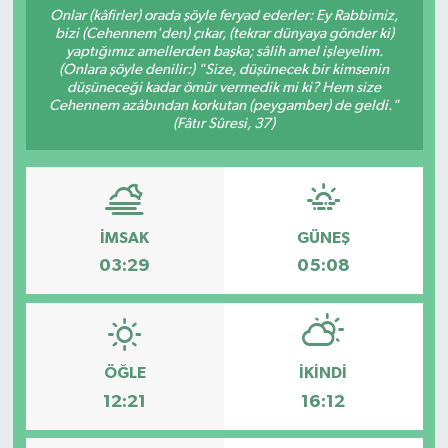
Onlar (kâfirler) orada şöyle feryad ederler: Ey Rabbimiz,
bizi (Cehennem'den) çıkar, (tekrar dünyaya gönder ki)
RESMİ İLANLAR
yaptığımız amellerden başka; sâlih amel işleyelim.
(Onlara şöyle denilir:) "Size, düşünecek bir kimsenin
düşüneceği kadar ömür vermedik mi ki? Hem size
Cehennem azâbından korkutan (peygamber) de geldi."
(Fâtır Sûresi, 37)
İMSAK
GÜNEŞ
03:29
05:08
ÖĞLE
İKINDI
12:21
16:12