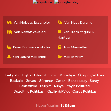
Van Nöbetçi Eczaneler
Van Hava Durumu
Van Namaz Vakitleri
Van Trafik Yoğunluk
Haritası
Puan Durumu ve Fikstür
Tüm Manşetler
Son Dakika Haberleri
Haber Arşivi
İpekyolu
Tuşba
Edremit
Erciş
Muradiye
Özalp
Çaldıran
Başkale
Gevaş
Gürpınar
Çatak
Bahçesaray
Saray
Hakkımızda
İletişim
Künye
Yayın Politikası
Düzeltme Politikası
Gizlilik & KVKK
Çerez Politikası
Haber Yazılımı:
TE Bilişim