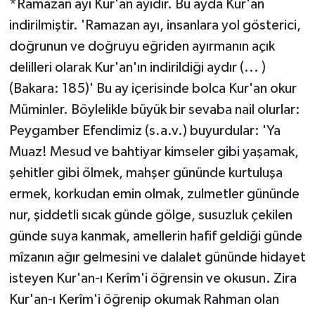
*Ramazan ayı Kur'an ayıdır. Bu ayda Kur'an
indirilmiştir. 'Ramazan ayı, insanlara yol gösterici,
doğrunun ve doğruyu eğriden ayırmanın açık
delilleri olarak Kur'an'ın indirildiği aydır (... )
(Bakara: 185)' Bu ay içerisinde bolca Kur'an okur
Müminler. Böylelikle büyük bir sevaba nail olurlar:
Peygamber Efendimiz (s.a.v.) buyurdular: 'Ya
Muaz! Mesud ve bahtiyar kimseler gibi yaşamak,
şehitler gibi ölmek, mahşer gününde kurtuluşa
ermek, korkudan emin olmak, zulmetler gününde
nur, şiddetli sıcak günde gölge, susuzluk çekilen
günde suya kanmak, amellerin hafif geldiği günde
mîzanın ağır gelmesini ve dalalet gününde hidayet
isteyen Kur'an-ı Kerîm'i öğrensin ve okusun. Zira
Kur'an-ı Kerîm'i öğrenip okumak Rahman olan