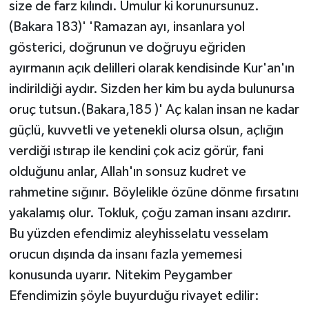
size de farz kılındı. Umulur ki korunursunuz.
(Bakara 183)' 'Ramazan ayı, insanlara yol
gösterici, doğrunun ve doğruyu eğriden
ayırmanın açık delilleri olarak kendisinde Kur'an'ın
indirildiği aydır. Sizden her kim bu ayda bulunursa
oruç tutsun.(Bakara,185 )' Aç kalan insan ne kadar
güçlü, kuvvetli ve yetenekli olursa olsun, açlığın
verdiği ıstırap ile kendini çok aciz görür, fani
olduğunu anlar, Allah'ın sonsuz kudret ve
rahmetine sığınır. Böylelikle özüne dönme fırsatını
yakalamış olur. Tokluk, çoğu zaman insanı azdırır.
Bu yüzden efendimiz aleyhisselatu vesselam
orucun dışında da insanı fazla yememesi
konusunda uyarır. Nitekim Peygamber
Efendimizin şöyle buyurduğu rivayet edilir: