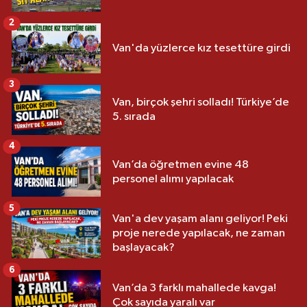
2
Van'da yüzlerce kız tesettüre girdi
3
Van, birçok şehri solladı! Türkiye’de
5. sırada
4
Van’da öğretmen evine 48
personel alımı yapılacak
5
Van'a dev yaşam alanı geliyor! Peki
proje nerede yapılacak, ne zaman
başlayacak?
6
Van’da 3 farklı mahallede kavga!
Çok sayıda yaralı var