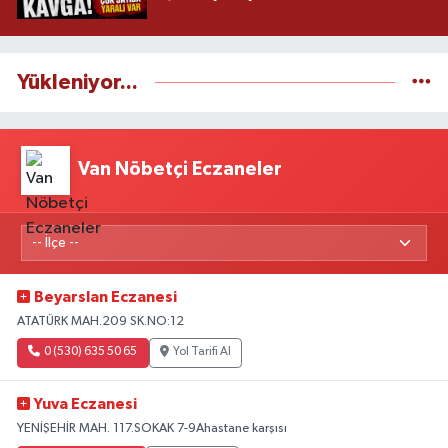
Yükleniyor...
Van Nöbetçi Eczaneler
Beyarslan Eczanesi
ATATÜRK MAH.209 SK.NO:12
0 (530) 635 50 65
Yol Tarifi Al
Yuva Eczanesi
YENİŞEHİR MAH. 117.SOKAK 7-9Ahastane karşısı