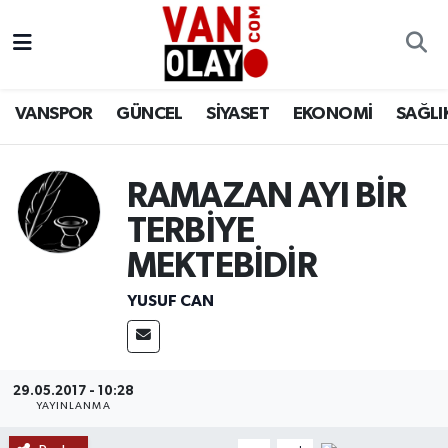
Vanspor
Van Nöbetçi Eczaneler
VANSPOR
GÜNCEL
SİYASET
EKONOMİ
SAĞLI
Güncel
Van Hava Durumu
Siyaset
Van Namaz Vakitleri
RAMAZAN AYI BİR
TERBİYE
Ekonomi
Van Trafik Yoğunluk Haritası
MEKTEBİDİR
Sağlık
Süper Lig Puan Durumu ve Fikstür
YUSUF CAN
Eğitim
Tüm Manşetler
Bilim & Teknoloji
Son Dakika Haberleri
29.05.2017 - 10:28
YAYINLANMA
Dünya
Haber Arşivi