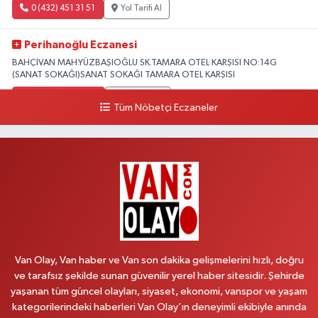
0 (432) 451 31 51
Yol Tarifi Al
Perihanoğlu Eczanesi
BAHÇİVAN MAH.YÜZBAŞIOĞLU SK.TAMARA OTEL KARŞISI NO:14G
(SANAT SOKAĞI)SANAT SOKAĞI TAMARA OTEL KARŞISI
0 (432) 216 24 25
Yol Tarifi Al
Tüm Nöbetçi Eczaneler
Aydın Eczanesi
Recep Tayyip Erdoğan Mah.Azerbaycan Cad.104 B
0 (538) 861 36 16
Yol Tarifi Al
Arjin Eczanesi
BEYAZIT MAH.ZEYLAN CADDESİ OKYANUS GİYİM YANI NO:1
0 (535) 014 85 70
Yol Tarifi Al
Van Olay, Van haber ve Van son dakika gelişmelerini hızlı, doğru
ve tarafsız şekilde sunan güvenilir yerel haber sitesidir. Şehirde
Afşar Eczanesi
yaşanan tüm güncel olayları, siyaset, ekonomi, vanspor ve yaşam
Kazım Karabekir cad.Eski Araştırma Hastanesi karşısı (kent park karşısı )
kategorilerindeki haberleri Van Olay’ın deneyimli ekibiyle anında
Kaval iş merkezi No: 156 B