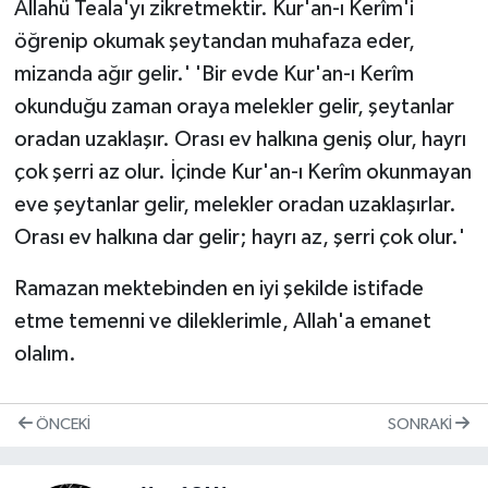
Allahü Teala'yı zikretmektir. Kur'an-ı Kerîm'i
öğrenip okumak şeytandan muhafaza eder,
mizanda ağır gelir.' 'Bir evde Kur'an-ı Kerîm
okunduğu zaman oraya melekler gelir, şeytanlar
oradan uzaklaşır. Orası ev halkına geniş olur, hayrı
çok şerri az olur. İçinde Kur'an-ı Kerîm okunmayan
eve şeytanlar gelir, melekler oradan uzaklaşırlar.
Orası ev halkına dar gelir; hayrı az, şerri çok olur.'
Ramazan mektebinden en iyi şekilde istifade
etme temenni ve dileklerimle, Allah'a emanet
olalım.
ÖNCEKI
SONRAKI