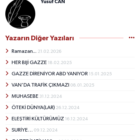
Yusuf CAN
Yazarın Diğer Yazıları
Ramazan...
21.02.2026
HER BIJİ GAZZE
18.02.2025
GAZZE DİRENİYOR ABD YANIYOR
15.01.2025
VAN'DA TRAFİK ÇIKMAZI
08.01.2025
MUHASEBE
31.12.2024
ÖTEKİ DÜNYA(LAR)
26.12.2024
ELEŞTİRİ KÜLTÜRÜMÜZ
16.12.2024
SURİYE…
09.12.2024