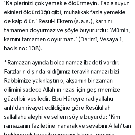
'Kalplerinizi çok yemekle öldürmeyin. Fazla suyun
ekinleri öldürdüğü gibi, muhakkak fazla yemekle
de kalp ölür.' Resul-i Ekrem (s.a.s.), karnını
tamamen doyurmaz ve şöyle buyururdu: 'Mümin,
karnını tamamen doyurmaz.' (Darimî, Vesaya 1,
hadis no: 108).
*Ramazan ayında bolca namaz ibadeti vardır.
Farzların dışında kıldığımız teravih namazı bizi
Rabbimize yakınlaştırıp, akşamın bir zaman
dilimini sadece Allah'ın rızası için geçirmemize
güzel bir vesiledir. Ebu Hüreyre radıyallahu
anh'dan rivayet edildiğine göre Resûlullah
sallallahu aleyhi ve sellem şöyle buyurdu: 'Kim
ramazanın faziletine inanarak ve sevabını Allah'tan
bekleyerek teravih namazını kılarsa, geçmiş