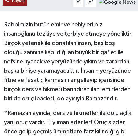
Paylaş
-
+
A
A
RESMİ İLANLAR
Rabbimizin bütün emir ve nehiyleri biz
insanoğlunu tezkiye ve terbiye etmeye yöneliktir.
Birçok yetenek ile donatılan insan, başıboş
olduğu zannına kapıldığı an büyük bir gaflet ile
nefsine uyacak ve yeryüzünde yıkım ve zarardan
başka bir işe yaramayacaktır. İnsanın yeryüzünde
fitne ve fesat çıkarmasını engelleyip içerisinde
birçok ders ve hikmeti barındıran ilahi emirlerden
biri de oruç ibadeti, dolayısıyla Ramazandır.
*Ramazan ayında, ders ve hikmetler ile dolu açlık
yani oruç vardır. 'Ey iman edenler! Oruç sizden
önce gelip geçmiş ümmetlere farz kılındığı gibi