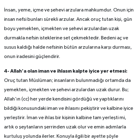
İnsan, yeme, içme ve şehevi arzulara mahkumdur. Onun için
insan nefsi bunları sürekli arzular. Ancak oruç tutan kişi, gün
boyu yemekten, içmekten ve şehevi arzulardan uzak
durmakla nefsin isteklerine set çekmektedir. Bedeni aç ve
susus kaldığı halde nefsinin bütün arzularına karşı durması,
onun iradesini güçlendirir.
4- Allah'a olan iman ve ihlasın kalpte iyice yer etmesi:
Oruç tutan Müslüman; insanların bulunmadığı ortamda da
yemekten, içmekten ve şehevi arzulardan uzak durur. Bu;
Allah'ın (cc) her yerde kendisini gördüğü ve yaptıklarını
bildiği konusundaki iman ve ihlasını pekiştirir ve kalbine iyice
yerleştirir. İman ve ihlas bir kişinin kalbine tam yerleşti mi,
artık o şeytanların şerrinden uzak olur ve emin adımlarla
kurtuluş yolunda ilerler. Konuyla ilgili bir ayette şöyle