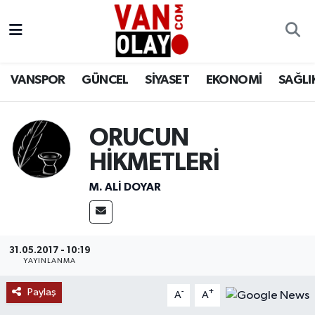
Vanspor
Van Nöbetçi Eczaneler
VANSPOR
GÜNCEL
SİYASET
EKONOMİ
SAĞLI
Güncel
Van Hava Durumu
Siyaset
Van Namaz Vakitleri
ORUCUN
HİKMETLERİ
Ekonomi
Van Trafik Yoğunluk Haritası
M. ALI DOYAR
Sağlık
Süper Lig Puan Durumu ve Fikstür
Eğitim
Tüm Manşetler
31.05.2017 - 10:19
YAYINLANMA
Bilim & Teknoloji
Son Dakika Haberleri
Paylaş
-
+
A
A
Dünya
Haber Arşivi