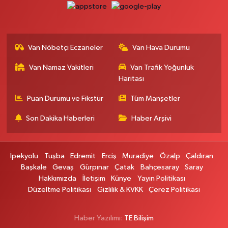
0 (542) 384 45 20
Yol Tarifi Al
Gevaş Eczanesi
ORTA MAH.SAKARYA CAD.GEVAŞ ÇARŞI MERKEZ CAMİ ALTI DÜKKANI
Van Nöbetçi Eczaneler
Van Hava Durumu
HALK EĞİTİM MERKEZİ KARŞ.NO:1C
0 (537) 031 18 82
Yol Tarifi Al
Van Namaz Vakitleri
Van Trafik Yoğunluk
Haritası
Kamer Eczanesi
Puan Durumu ve Fikstür
Tüm Manşetler
Kampüs Yolu Üzeri Kampüs Galericiler Sitesi Yanı No:43
Son Dakika Haberleri
Haber Arşivi
0 (432) 412 23 33
Yol Tarifi Al
Atabay Eczanesi
İpekyolu
Tuşba
Edremit
Erciş
Muradiye
Özalp
Çaldıran
ŞEHİT JANDARMA BİNBAŞI CESUR MAH. VALİ MÜNİR KARALOĞLU
Başkale
Gevaş
Gürpınar
Çatak
Bahçesaray
Saray
CADDESİ NO:18
Hakkımızda
İletişim
Künye
Yayın Politikası
0 (543) 564 72 82
Yol Tarifi Al
Düzeltme Politikası
Gizlilik & KVKK
Çerez Politikası
Emin Eczanesi
Haber Yazılımı:
TE Bilişim
MAHMUDİYE MAH.SEMERKANT CAD.NO:12