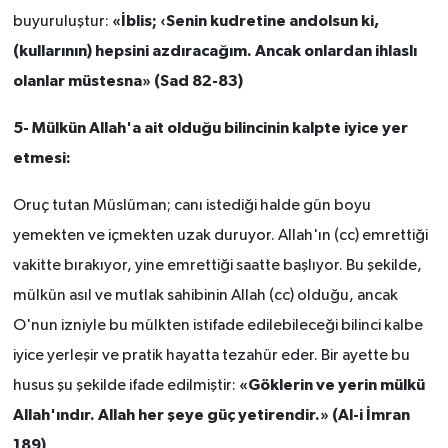
«İblis; ‹Senin kudretine andolsun ki,
buyuruluştur:
(kullarının) hepsini azdıracağım. Ancak onlardan ihlaslı
olanlar müstesna» (Sad 82-83)
5- Mülkün Allah'a ait olduğu bilincinin kalpte iyice yer
etmesi:
Oruç tutan Müslüman; canı istediği halde gün boyu
yemekten ve içmekten uzak duruyor. Allah'ın (cc) emrettiği
vakitte bırakıyor, yine emrettiği saatte başlıyor. Bu şekilde,
mülkün asıl ve mutlak sahibinin Allah (cc) olduğu, ancak
O'nun izniyle bu mülkten istifade edilebileceği bilinci kalbe
iyice yerleşir ve pratik hayatta tezahür eder. Bir ayette bu
«Göklerin ve yerin mülkü
husus şu şekilde ifade edilmiştir:
Allah'ındır. Allah her şeye güç yetirendir.» (Al-i İmran
189)