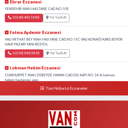
Ebrar Eczanesi
YENİŞEHİR MAH.HASTANE CAD.NO:10E
0 (546) 403 34 69
Yol Tarifi Al
Fatma Aydemir Eczanesi
VALİ MİTHAT BEY MAH.HASTANE CAD.NO:15C VALİ KONAĞI KARŞ.BÜYÜK
HALK PAZARI YANI-BEŞYOL
0 (530) 996 58 65
Yol Tarifi Al
Lokman Hekim Eczanesi
CUMHURİYET MAH.ZÜBEYDE HANIM CAD.DIŞ KAPI NO:34 A lokman
hekim hastanesi yanı
Tüm Nöbetçi Eczaneler
0 (432) 503 93 23
Yol Tarifi Al
Hekimoğlu Eczanesi
Vanyolu Caddesi Yeni Diş Hastanesi Yanı NO:102F
0 (541) 147 65 65
Yol Tarifi Al