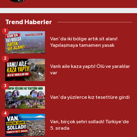
Trend Haberler
1
Van'da iki bölge artık sit alanı!
Yapılaşmaya tamamen yasak
2
Vanlı aile kaza yaptı! Ölü ve yaralılar
var
3
Van'da yüzlerce kız tesettüre girdi
4
Van, birçok şehri solladı! Türkiye’de
5. sırada