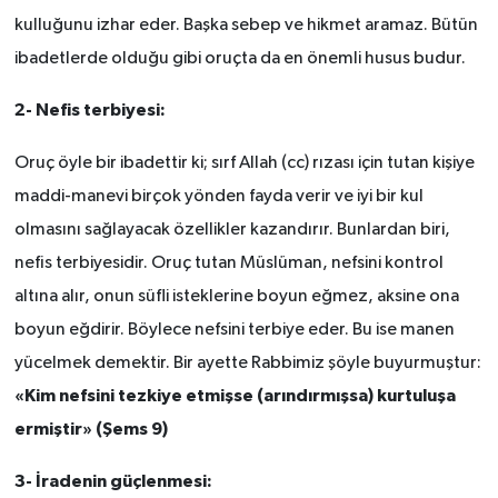
kulluğunu izhar eder. Başka sebep ve hikmet aramaz. Bütün
ibadetlerde olduğu gibi oruçta da en önemli husus budur.
2- Nefis terbiyesi:
Oruç öyle bir ibadettir ki; sırf Allah (cc) rızası için tutan kişiye
maddi-manevi birçok yönden fayda verir ve iyi bir kul
olmasını sağlayacak özellikler kazandırır. Bunlardan biri,
nefis terbiyesidir. Oruç tutan Müslüman, nefsini kontrol
altına alır, onun süfli isteklerine boyun eğmez, aksine ona
boyun eğdirir. Böylece nefsini terbiye eder. Bu ise manen
yücelmek demektir. Bir ayette Rabbimiz şöyle buyurmuştur:
«Kim nefsini tezkiye etmişse (arındırmışsa) kurtuluşa
ermiştir» (Şems 9)
3- İradenin güçlenmesi: