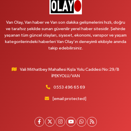
Koç Eczanesi
CUMHURİYET MAH.KONAK SK.NO:6
Van Olay, Van haber ve Van son dakika gelişmelerini hızlı, doğru
0 (530) 442 24 65
Yol Tarifi Al
ve tarafsız şekilde sunan güvenilir yerel haber sitesidir. Şehirde
yaşanan tüm güncel olayları, siyaset, ekonomi, vanspor ve yaşam
Yiğit Eczanesi
kategorilerindeki haberleri Van Olay’ın deneyimli ekibiyle anında
HATUNİYE MAHALLESİ ASMİN SOKAK NO:3 A ÖZEL AKDAMAR
takip edebilirsiniz.
HASTANESİ KARŞISI
0 (432) 217 11 10
Yol Tarifi Al
Vali Mithatbey Mahallesi Kışla Yolu Caddesi No:29/B
Akdağ Eczanesi
İPEKYOLU/VAN
SÜPHAN MAH.İPEKYOLU CAD.NO:283G BAHÇEŞEHİR KOLEJİ KARŞISI-
ABAKAN PLAZA
0553 496 65 69
0 (542) 378 02 68
Yol Tarifi Al
[email protected]
Ozan Eczanesi
SERHAT MAHALLESİ CUMHURİYET BULVARI VAN AVM YANI NO:137
ECIVILCOCUKMAGAZASIKARSISI