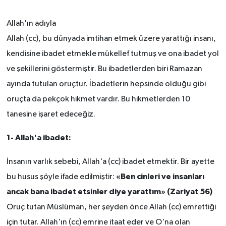
RESMİ İLANLAR
Allah'ın adıyla
Allah (cc), bu dünyada imtihan etmek üzere yarattığı insanı,
kendisine ibadet etmekle mükellef tutmuş ve ona ibadet yol
ve şekillerini göstermiştir. Bu ibadetlerden biri Ramazan
ayında tutulan oruçtur. İbadetlerin hepsinde olduğu gibi
oruçta da pekçok hikmet vardır. Bu hikmetlerden 10
tanesine işaret edeceğiz.
1- Allah'a ibadet:
İnsanın varlık sebebi, Allah'a (cc) ibadet etmektir. Bir ayette
«Ben cinleri ve insanları
bu husus şöyle ifade edilmiştir:
ancak bana ibadet etsinler diye yarattım» (Zariyat 56)
Oruç tutan Müslüman, her şeyden önce Allah (cc) emrettiği
için tutar. Allah'ın (cc) emrine itaat eder ve O'na olan