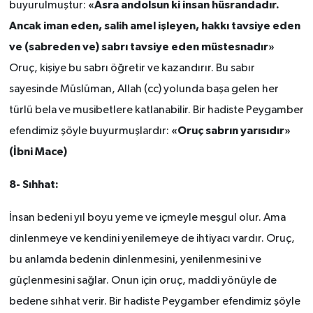
«Asra andolsun ki insan hüsrandadır.
buyurulmuştur:
Ancak iman eden, salih amel işleyen, hakkı tavsiye eden
ve (sabreden ve) sabrı tavsiye eden müstesnadır»
Oruç, kişiye bu sabrı öğretir ve kazandırır. Bu sabır
sayesinde Müslüman, Allah (cc) yolunda başa gelen her
türlü bela ve musibetlere katlanabilir. Bir hadiste Peygamber
«Oruç sabrın yarısıdır»
efendimiz şöyle buyurmuşlardır:
(İbni Mace)
8- Sıhhat:
İnsan bedeni yıl boyu yeme ve içmeyle meşgul olur. Ama
dinlenmeye ve kendini yenilemeye de ihtiyacı vardır. Oruç,
bu anlamda bedenin dinlenmesini, yenilenmesini ve
güçlenmesini sağlar. Onun için oruç, maddi yönüyle de
bedene sıhhat verir. Bir hadiste Peygamber efendimiz şöyle