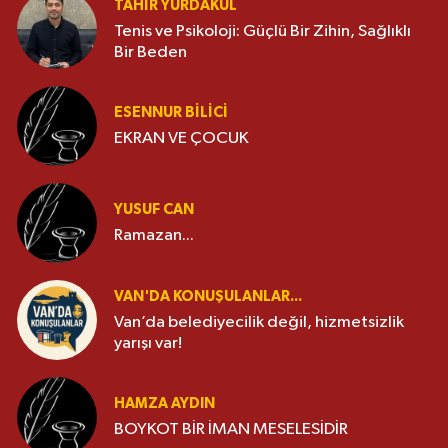
TAHIR YURDAKUL
Tenis ve Psikoloji: Güçlü Bir Zihin, Sağlıklı
Bir Beden
ESENNUR BİLİCİ
EKRAN VE ÇOCUK
YUSUF CAN
Ramazan...
VAN'DA KONUŞULANLAR...
Van’da belediyecilik değil, hizmetsizlik
yarışı var!
HAMZA AYDIN
BOYKOT BİR İMAN MESELESİDİR