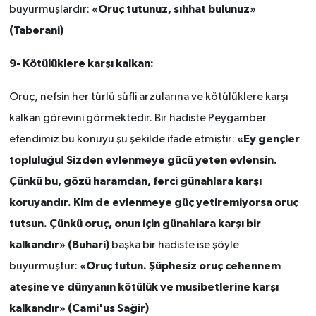
«Oruç tutunuz, sıhhat bulunuz»
buyurmuşlardır:
(Taberani)
9- Kötülüklere karşı kalkan:
Oruç, nefsin her türlü süfli arzularına ve kötülüklere karşı
kalkan görevini görmektedir. Bir hadiste Peygamber
«Ey gençler
efendimiz bu konuyu şu şekilde ifade etmiştir:
topluluğu! Sizden evlenmeye gücü yeten evlensin.
Çünkü bu, gözü haramdan, ferci günahlara karşı
koruyandır. Kim de evlenmeye güç yetiremiyorsa oruç
tutsun. Çünkü oruç, onun için günahlara karşı bir
kalkandır» (Buhari)
başka bir hadiste ise şöyle
«Oruç tutun. Şüphesiz oruç cehennem
buyurmuştur:
ateşine ve dünyanın kötülük ve musibetlerine karşı
kalkandır» (Cami'us Sağir)