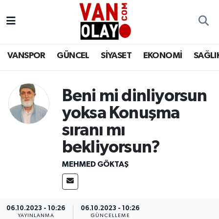
Vanspor
Van Nöbetçi Eczaneler
VANSPOR
GÜNCEL
SİYASET
EKONOMİ
SAĞLI
Güncel
Van Hava Durumu
Siyaset
Van Namaz Vakitleri
Beni mi dinliyorsun
yoksa Konuşma
Ekonomi
Van Trafik Yoğunluk Haritası
sıranı mı
Sağlık
Süper Lig Puan Durumu ve Fikstür
bekliyorsun?
Eğitim
Tüm Manşetler
MEHMED GÖKTAŞ
Bilim & Teknoloji
Son Dakika Haberleri
06.10.2023 - 10:26
06.10.2023 - 10:26
Dünya
Haber Arşivi
YAYINLANMA
GÜNCELLEME