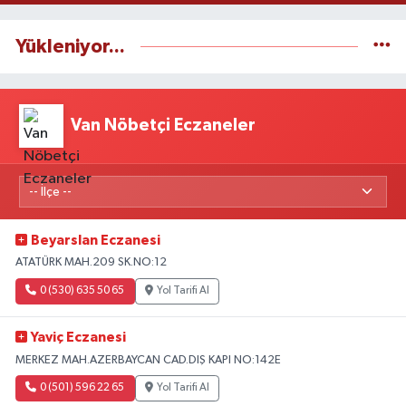
Yükleniyor...
Van Nöbetçi Eczaneler
Beyarslan Eczanesi
ATATÜRK MAH.209 SK.NO:12
0 (530) 635 50 65
Yol Tarifi Al
Yaviç Eczanesi
MERKEZ MAH.AZERBAYCAN CAD.DIŞ KAPI NO:142E
0 (501) 596 22 65
Yol Tarifi Al