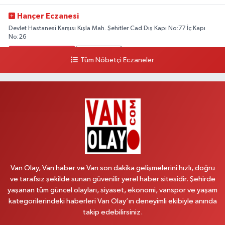
Hançer Eczanesi
Devlet Hastanesi Karşısı Kışla Mah. Şehitler Cad.Dış Kapı No:77 İç Kapı
No:26
0 (543) 204 39 32
Yol Tarifi Al
Tüm Nöbetçi Eczaneler
Hilal Eczanesi
İSTASYON MAH.MEHMETPAŞA CAD.NO:44 1
0 (552) 876 65 00
Yol Tarifi Al
Peker Eczanesi
ÖZEL AKDAMAR HASTANESİ KARŞISI HATUNİYE MAH.ASMİN SK.NO:11
0 (535) 230 06 50
Yol Tarifi Al
Van Olay, Van haber ve Van son dakika gelişmelerini hızlı, doğru
ve tarafsız şekilde sunan güvenilir yerel haber sitesidir. Şehirde
Çağatay Eczanesi
yaşanan tüm güncel olayları, siyaset, ekonomi, vanspor ve yaşam
MAHMUDİYE MAH.VAN-SARAY YOLU 113 D
kategorilerindeki haberleri Van Olay’ın deneyimli ekibiyle anında
takip edebilirsiniz.
0 (432) 712 22 42
Yol Tarifi Al