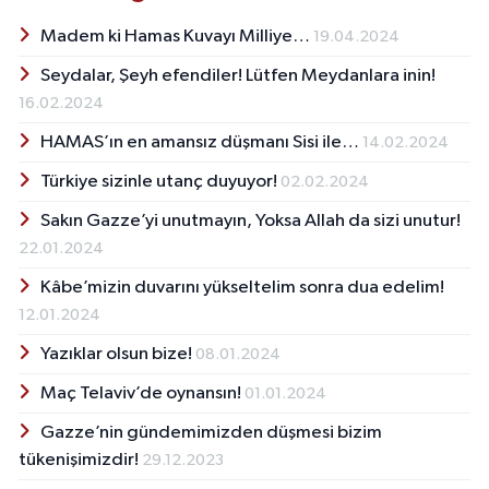
Madem ki Hamas Kuvayı Milliye…
19.04.2024
Seydalar, Şeyh efendiler! Lütfen Meydanlara inin!
16.02.2024
HAMAS’ın en amansız düşmanı Sisi ile…
14.02.2024
Türkiye sizinle utanç duyuyor!
02.02.2024
Sakın Gazze’yi unutmayın, Yoksa Allah da sizi unutur!
22.01.2024
Kâbe’mizin duvarını yükseltelim sonra dua edelim!
12.01.2024
Yazıklar olsun bize!
08.01.2024
Maç Telaviv’de oynansın!
01.01.2024
Gazze’nin gündemimizden düşmesi bizim
tükenişimizdir!
29.12.2023