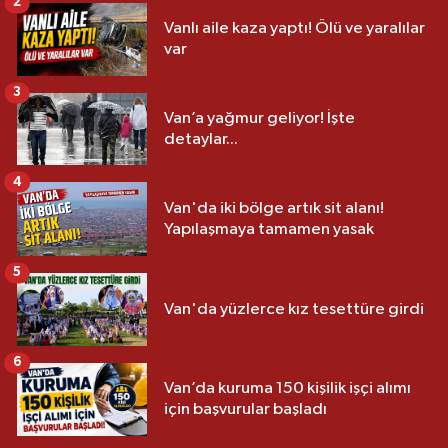
2
Vanlı aile kaza yaptı! Ölü ve yaralılar
var
3
Van’a yağmur geliyor! İşte
detaylar...
4
Van'da iki bölge artık sit alanı!
Yapılaşmaya tamamen yasak
5
Van'da yüzlerce kız tesettüre girdi
6
Van’da kuruma 150 kişilik işçi alımı
için başvurular başladı