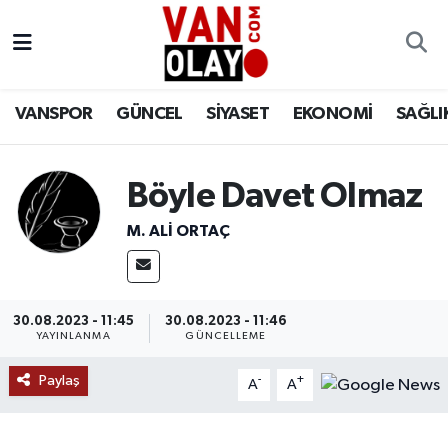
Vanspor
Van Nöbetçi Eczaneler
VANSPOR
GÜNCEL
SİYASET
EKONOMİ
SAĞLI
Güncel
Van Hava Durumu
Siyaset
Van Namaz Vakitleri
Böyle Davet Olmaz
Ekonomi
Van Trafik Yoğunluk Haritası
M. ALI ORTAÇ
Sağlık
Süper Lig Puan Durumu ve Fikstür
30.08.2023 - 11:45
30.08.2023 - 11:46
Eğitim
Tüm Manşetler
YAYINLANMA
GÜNCELLEME
Paylaş
Bilim & Teknoloji
Son Dakika Haberleri
-
+
A
A
Dünya
Haber Arşivi