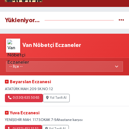
Yükleniyor...
Van Nöbetçi Eczaneler
Beyarslan Eczanesi
ATATÜRK MAH.209 SK.NO:12
0 (530) 635 50 65
Yol Tarifi Al
Yuva Eczanesi
YENİŞEHİR MAH. 117.SOKAK 7-9Ahastane karşısı
0 (432) 451 31 51
Yol Tarifi Al