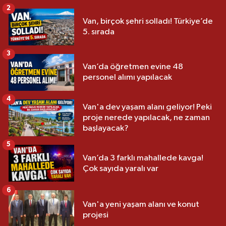
2
Van, birçok şehri solladı! Türkiye’de
5. sırada
3
Van’da öğretmen evine 48
personel alımı yapılacak
4
Van'a dev yaşam alanı geliyor! Peki
proje nerede yapılacak, ne zaman
başlayacak?
5
Van’da 3 farklı mahallede kavga!
Çok sayıda yaralı var
6
Van'a yeni yaşam alanı ve konut
projesi