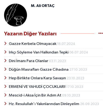
M. Ali ORTAÇ
Yazarın Diğer Yazıları
Gazze Kerbela Olmayacak
18.07.2024
Irkçı Söyleme Van Halkından Tepki
06.07.2024
Dini İmanı Para Olanlar
03.11.2023
Düğün Masrafları Gazze Cihadına
27.10.2023
Hep Birlikte Onlara Karşı Savaşın
23.10.2023
ERMENİ VE YAHUDİ ÇOCUKLARI!
17.10.2023
Mescid-i Aksa İçin Bir Adım At
09.10.2023
Hz. Resulullah'ı Yakınlarından Dinleyelim
26.09.2023