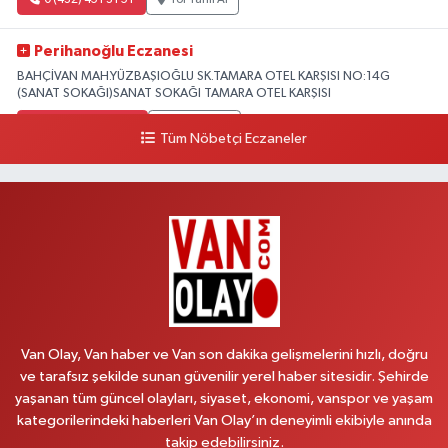
Perihanoğlu Eczanesi
BAHÇİVAN MAH.YÜZBAŞIOĞLU SK.TAMARA OTEL KARŞISI NO:14G
(SANAT SOKAĞI)SANAT SOKAĞI TAMARA OTEL KARŞISI
0 (432) 216 24 25
Yol Tarifi Al
Tüm Nöbetçi Eczaneler
Aydın Eczanesi
Recep Tayyip Erdoğan Mah.Azerbaycan Cad.104 B
0 (538) 861 36 16
Yol Tarifi Al
Arjin Eczanesi
BEYAZIT MAH.ZEYLAN CADDESİ OKYANUS GİYİM YANI NO:1
0 (535) 014 85 70
Yol Tarifi Al
Van Olay, Van haber ve Van son dakika gelişmelerini hızlı, doğru
ve tarafsız şekilde sunan güvenilir yerel haber sitesidir. Şehirde
Afşar Eczanesi
yaşanan tüm güncel olayları, siyaset, ekonomi, vanspor ve yaşam
Kazım Karabekir cad.Eski Araştırma Hastanesi karşısı (kent park karşısı )
kategorilerindeki haberleri Van Olay’ın deneyimli ekibiyle anında
Kaval iş merkezi No: 156 B
takip edebilirsiniz.