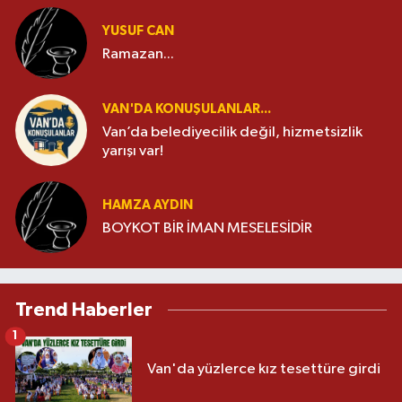
YUSUF CAN
Ramazan...
VAN'DA KONUŞULANLAR...
Van’da belediyecilik değil, hizmetsizlik
yarışı var!
HAMZA AYDIN
BOYKOT BİR İMAN MESELESİDİR
Trend Haberler
1
Van'da yüzlerce kız tesettüre girdi