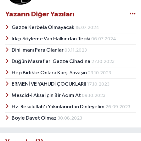
Yazarın Diğer Yazıları
Gazze Kerbela Olmayacak
18.07.2024
Irkçı Söyleme Van Halkından Tepki
06.07.2024
Dini İmanı Para Olanlar
03.11.2023
Düğün Masrafları Gazze Cihadına
27.10.2023
Hep Birlikte Onlara Karşı Savaşın
23.10.2023
ERMENİ VE YAHUDİ ÇOCUKLARI!
17.10.2023
Mescid-i Aksa İçin Bir Adım At
09.10.2023
Hz. Resulullah'ı Yakınlarından Dinleyelim
26.09.2023
Böyle Davet Olmaz
30.08.2023