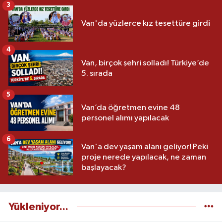
3
Van'da yüzlerce kız tesettüre girdi
4
Van, birçok şehri solladı! Türkiye’de
5. sırada
5
Van’da öğretmen evine 48
personel alımı yapılacak
6
Van'a dev yaşam alanı geliyor! Peki
proje nerede yapılacak, ne zaman
başlayacak?
Yükleniyor...