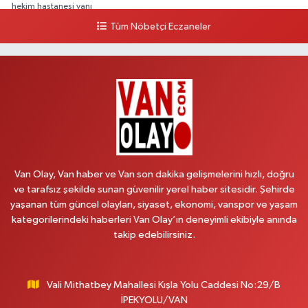
hekim hastanesi yanı
Tüm Nöbetçi Eczaneler
0 (432) 503 93 23
Yol Tarifi Al
Hekimoğlu Eczanesi
Vanyolu Caddesi Yeni Diş Hastanesi Yanı NO:102F
0 (541) 147 65 65
Yol Tarifi Al
Koç Eczanesi
CUMHURİYET MAH.KONAK SK.NO:6
Van Olay, Van haber ve Van son dakika gelişmelerini hızlı, doğru
0 (530) 442 24 65
Yol Tarifi Al
ve tarafsız şekilde sunan güvenilir yerel haber sitesidir. Şehirde
yaşanan tüm güncel olayları, siyaset, ekonomi, vanspor ve yaşam
Yiğit Eczanesi
kategorilerindeki haberleri Van Olay’ın deneyimli ekibiyle anında
HATUNİYE MAHALLESİ ASMİN SOKAK NO:3 A ÖZEL AKDAMAR
takip edebilirsiniz.
HASTANESİ KARŞISI
0 (432) 217 11 10
Yol Tarifi Al
Vali Mithatbey Mahallesi Kışla Yolu Caddesi No:29/B
Akdağ Eczanesi
İPEKYOLU/VAN