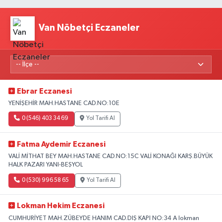
Van Nöbetçi Eczaneler
Ebrar Eczanesi
YENİŞEHİR MAH.HASTANE CAD.NO:10E
0 (546) 403 34 69
Yol Tarifi Al
Fatma Aydemir Eczanesi
VALİ MİTHAT BEY MAH.HASTANE CAD.NO:15C VALİ KONAĞI KARŞ.BÜYÜK
HALK PAZARI YANI-BEŞYOL
0 (530) 996 58 65
Yol Tarifi Al
Lokman Hekim Eczanesi
CUMHURİYET MAH.ZÜBEYDE HANIM CAD.DIŞ KAPI NO:34 A lokman