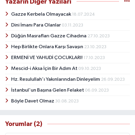
Yazarın Diğer Yazıları
Gazze Kerbela Olmayacak
18.07.2024
Dini İmanı Para Olanlar
03.11.2023
Düğün Masrafları Gazze Cihadına
27.10.2023
Hep Birlikte Onlara Karşı Savaşın
23.10.2023
ERMENİ VE YAHUDİ ÇOCUKLARI!
17.10.2023
Mescid-i Aksa İçin Bir Adım At
09.10.2023
Hz. Resulullah'ı Yakınlarından Dinleyelim
26.09.2023
İstanbul'un Başına Gelen Felaket
06.09.2023
Böyle Davet Olmaz
30.08.2023
Yorumlar (2)