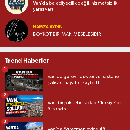
Van’da belediyecilik değil, hizmetsizlik
yarışı var!
HAMZA AYDIN
BOYKOT BİR İMAN MESELESİDİR
Trend Haberler
1
Van’da görevli doktor ve hastane
çalışanı hayatını kaybetti
2
Van, birçok şehri solladı! Türkiye’de
5. sırada
3
Van’da öğretmen evine 48