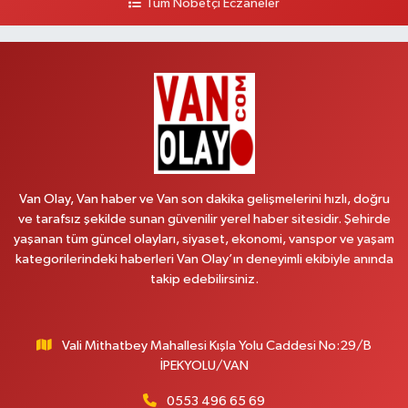
Tüm Nöbetçi Eczaneler
Polen Eczanesi
VALİ MİTHAT BEY MAH.SIHKE CAD.HZ.ÖMER CAMİ YANI NO:6B
0 (432) 212 48 48
Yol Tarifi Al
Müfide Eczanesi
ÜNİVERSİTE HASTANESİ DÖNÜŞÜ KAMPÜS GALERİCİLER SİTESİ YANI
NO:41
0 (545) 604 85 48
Yol Tarifi Al
Van Olay, Van haber ve Van son dakika gelişmelerini hızlı, doğru
ve tarafsız şekilde sunan güvenilir yerel haber sitesidir. Şehirde
Kumsal Eczanesi
yaşanan tüm güncel olayları, siyaset, ekonomi, vanspor ve yaşam
ORTA MAH.MUSLİH GÖRENTAŞ BULVARI,GİMPAŞ MARKET YANI NO:62 B
kategorilerindeki haberleri Van Olay’ın deneyimli ekibiyle anında
takip edebilirsiniz.
0 (432) 612 42 42
Yol Tarifi Al
Çınar Eczanesi
Vali Mithatbey Mahallesi Kışla Yolu Caddesi No:29/B
VALİ MİTHAT BEY MAH. DEFTERDARLIK CAD. MİLANO HOTEL YANI
İPEKYOLU/VAN
DOĞUŞ MARKET KARŞISI NO:20 B
0 (432) 210 03 36
Yol Tarifi Al
0553 496 65 69