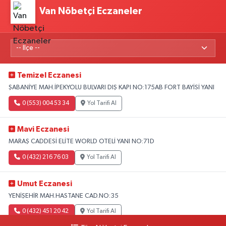
Van Nöbetçi Eczaneler
Temizel Eczanesi
ŞABANİYE MAH.İPEKYOLU BULVARI DIŞ KAPI NO:175AB FORT BAYİSİ YANI
0 (553) 004 53 34
Yol Tarifi Al
Mavi Eczanesi
MARAŞ CADDESİ ELİTE WORLD OTELİ YANI NO:71D
0 (432) 216 76 03
Yol Tarifi Al
Umut Eczanesi
YENİŞEHİR MAH.HASTANE CAD.NO:35
0 (432) 451 20 42
Yol Tarifi Al