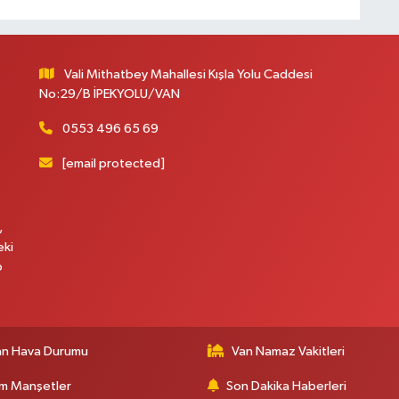
M
K
Vali Mithatbey Mahallesi Kışla Yolu Caddesi
No:29/B İPEKYOLU/VAN
0553 496 65 69
H
E
[email protected]
H
6
,
eki
p
K
an Hava Durumu
Van Namaz Vakitleri
S
m Manşetler
Son Dakika Haberleri
K