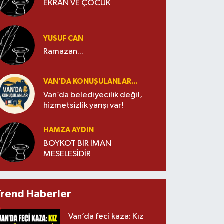
EKRAN VE ÇOCUK
YUSUF CAN
Ramazan...
VAN'DA KONUŞULANLAR...
Van’da belediyecilik değil,
hizmetsizlik yarışı var!
HAMZA AYDIN
BOYKOT BİR İMAN
MESELESİDİR
Trend Haberler
Van’da feci kaza: Kız