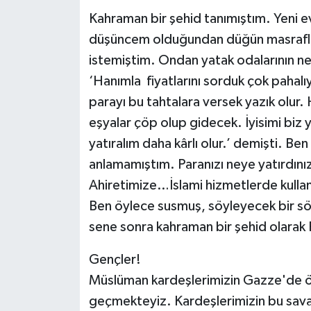
Kahraman bir şehid tanımıştım. Yeni e
RESMİ İLANLAR
düşüncem olduğundan düğün masraflar
istemiştim. Ondan yatak odalarının 
‘Hanımla fiyatlarını sorduk çok pahalı
parayı bu tahtalara versek yazık olur. 
eşyalar çöp olup gidecek. İyisimi biz
yatıralım daha kârlı olur.’ demişti. 
anlamamıştım. Paranızı neye yatırdın
Ahiretimize…İslami hizmetlerde kullanı
Ben öylece susmuş, söyleyecek bir s
sene sonra kahraman bir şehid olarak
Gençler!
Müslüman kardeşlerimizin Gazze'de öl
geçmekteyiz. Kardeşlerimizin bu sava