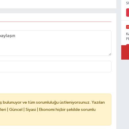
S
K
P
B
Ö
ş bulunuyor ve tüm sorumluluğu üstleniyorsunuz. Yazılan
M
ri | Güncel | Siyasi | Ekonomi hiçbir şekilde sorumlu