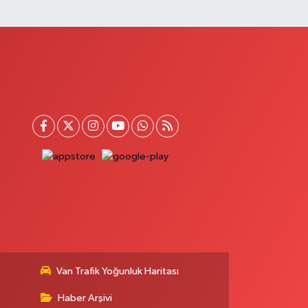
Onay Eczanesi
ERAŞEL FEVZİ ÇAKMAK CAD. KÜLTÜR SARAYI KIZILAY
AN MERKEZİ KARŞISI DIŞ KAPI NO:25B
0 (432) 212 66 67
Yol Tarifi Al
Yenı Derman Eczanesi
atuniye Mah. Özel Akdamar Hastanesi Karşısı Güven
vleri A.Blok No:7 Akdamar Hastanesi Acil yanı. İpekyolu.
atuniye mahallesi terzioğlu, Eski ikinisan kedili kavşağı,
5100 Ipekyolu Van
0 (432) 216 14 84
Yol Tarifi Al
Hayat Eczanesi
ışla Mah.Çınarlı Cad.1038 Sk.No:93 3-4
0 (432) 354 37 36
Yol Tarifi Al
Erdoğan Eczanesi
Van Trafik Yoğunluk Haritası
EREFIYE MAHALLE URARTU SOKAK ESKİ İSTANBUL HAST.
Haber Arşivi
RŞ. NO:6 B