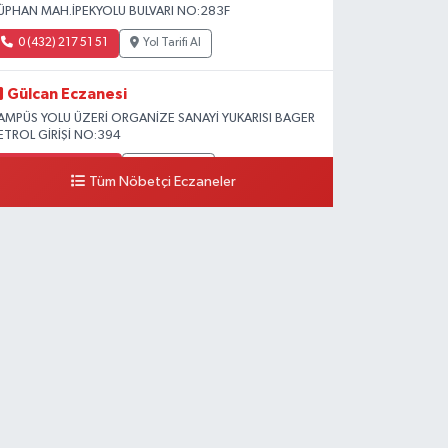
ÜPHAN MAH.İPEKYOLU BULVARI NO:283F
0 (432) 217 51 51
Yol Tarifi Al
Gülcan Eczanesi
AMPÜS YOLU ÜZERİ ORGANİZE SANAYİ YUKARISI BAGER
ETROL GİRİŞİ NO:394
0 (533) 348 25 87
Yol Tarifi Al
Tüm Nöbetçi Eczaneler
Lütfiye Hanım Eczanesi
AHÇİVAN MAH.15 TEMMUZ ŞEHİTLERİ CAD.NO:36B
ZEL LOKMAN HEKİM HASTANESİ ACİL KARŞISI
0 (501) 048 96 88
Yol Tarifi Al
Emek Eczanesi
AHMUDİYE MAH.ATATÜRK CAD.NO:17B
0 (531) 621 69 65
Yol Tarifi Al