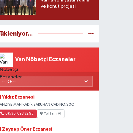
Van'a yeni yaşam alanı
ve konut projesi
ükleniyor...
Van Nöbetçi Eczaneler
Yıldız Eczanesi
AFIZİYE MAH.KADİR SARUHAN CAD.NO:30C
0 (530) 093 32 95
Yol Tarifi Al
Zeynep Öner Eczanesi