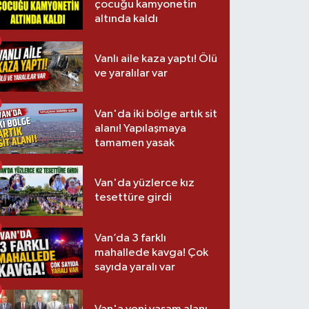
çocuğu kamyonetin
altında kaldı
Vanlı aile kaza yaptı! Ölü
ve yaralılar var
Van'da iki bölge artık sit
alanı! Yapılaşmaya
tamamen yasak
Van'da yüzlerce kız
tesettüre girdi
Van’da 3 farklı
mahallede kavga! Çok
sayıda yaralı var