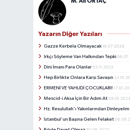
M. Ali ORTAÇ
Yazarın Diğer Yazıları
Gazze Kerbela Olmayacak
18.07.2024
Irkçı Söyleme Van Halkından Tepki
06.07
Dini İmanı Para Olanlar
03.11.2023
Hep Birlikte Onlara Karşı Savaşın
23.10.2
ERMENİ VE YAHUDİ ÇOCUKLARI!
17.10.2
Mescid-i Aksa İçin Bir Adım At
09.10.202
Hz. Resulullah'ı Yakınlarından Dinleyeli
İstanbul'un Başına Gelen Felaket
06.09.
Böyle Davet Olmaz
30.08.2023