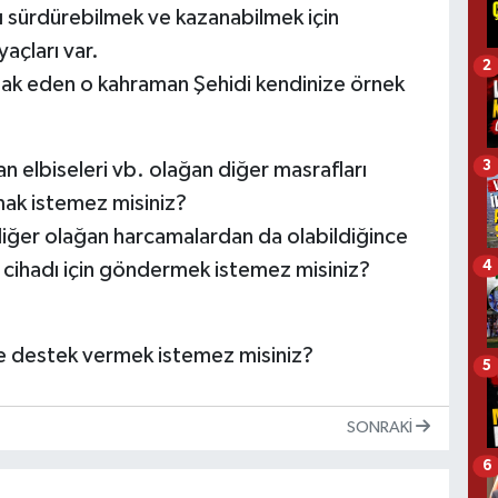
adı sürdürebilmek ve kazanabilmek için
açları var.
2
hak eden o kahraman Şehidi kendinize örnek
n elbiseleri vb. olağan diğer masrafları
3
mak istemez misiniz?
iğer olağan harcamalardan da olabildiğince
e cihadı için göndermek istemez misiniz?
4
r de destek vermek istemez misiniz?
5
SONRAKI
6