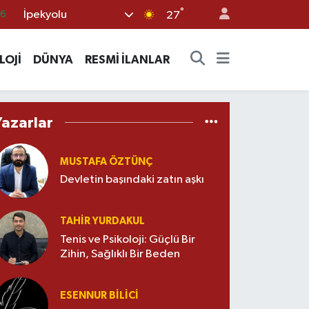
°
İpekyolu
66
27
05
LOJİ
DÜNYA
RESMİ İLANLAR
18
22
39
Yazarlar
0
MUSTAFA ÖZTÜNÇ
Devletin başındaki zatın aşkı
TAHIR YURDAKUL
Tenis ve Psikoloji: Güçlü Bir
Zihin, Sağlıklı Bir Beden
ESENNUR BİLİCİ