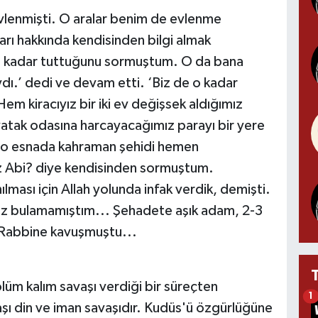
vlenmişti. O aralar benim de evlenme
ı hakkında kendisinden bilgi almak
ne kadar tuttuğunu sormuştum. O da bana
ydı.’ dedi ve devam etti. ‘Biz de o kadar
Hem kiracıyız bir iki ev değişsek aldığımız
 yatak odasına harcayacağımız parayı bir yere
Ben o esnada kahraman şehidi hemen
ız Abi? diye kendisinden sormuştum.
lması için Allah yolunda infak verdik, demişti.
öz bulamamıştım... Şehadete aşık adam, 2-3
 Rabbine kavuşmuştu...
üm kalım savaşı verdiği bir süreçten
1
şı din ve iman savaşıdır. Kudüs'ü özgürlüğüne