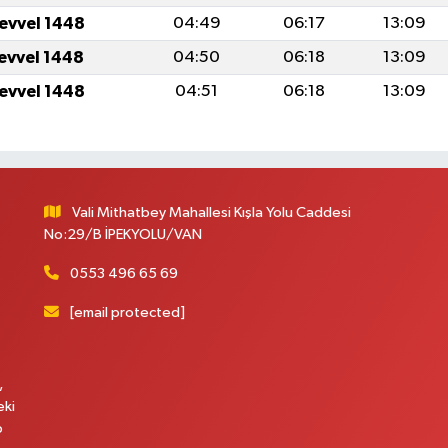
levvel 1448
04:49
06:17
13:09
levvel 1448
04:50
06:18
13:09
levvel 1448
04:51
06:18
13:09
Vali Mithatbey Mahallesi Kışla Yolu Caddesi
No:29/B İPEKYOLU/VAN
0553 496 65 69
[email protected]
,
eki
p