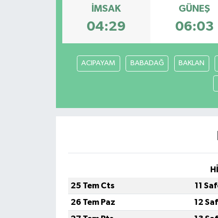
İMSAK
GÜNEŞ
RESMİ İLANLAR
04:29
06:03
ACIPAYAM
BABADAĞ
BAKLAN
H
25 Tem Cts
11 Sa
26 Tem Paz
12 Sa