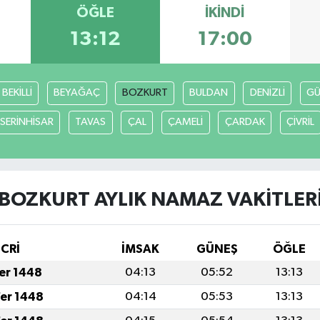
ÖĞLE
İKINDI
13:12
17:00
BEKİLLİ
BEYAĞAÇ
BOZKURT
BULDAN
DENİZLİ
GÜ
SERİNHİSAR
TAVAS
ÇAL
ÇAMELİ
ÇARDAK
ÇİVRİL
BOZKURT AYLIK NAMAZ VAKITLER
İCRİ
İMSAK
GÜNEŞ
ÖĞLE
fer 1448
04:13
05:52
13:13
fer 1448
04:14
05:53
13:13