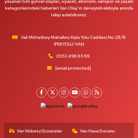
yaşanan tüm güncel olayları, siyaset, ekonomi, vanspor ve yaşam
kategorilerindeki haberleri Van Olay’ın deneyimli ekibiyle anında
takip edebilirsiniz.
Vali Mithatbey Mahallesi Kışla Yolu Caddesi No:29/B
İPEKYOLU/VAN
0553 496 65 69
[email protected]
Van Nöbetçi Eczaneler
Van Hava Durumu