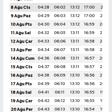
8 Ağu Cts
04:28
06:02
13:12
17:00
20:11
9 Ağu Paz
04:29
06:03
13:12
17:00
20:10
10 Ağu Pts
04:30
06:04
13:12
16:59
20:09
11 Ağu Sal
04:32
06:05
13:11
16:59
20:08
12 Ağu Çar
04:33
06:06
13:11
16:58
20:07
13 Ağu Per
04:34
06:07
13:11
16:58
20:05
14 Ağu Cum
04:36
06:08
13:11
16:57
20:04
15 Ağu Cts
04:37
06:08
13:11
16:57
20:03
16 Ağu Paz
04:38
06:09
13:10
16:56
20:02
17 Ağu Pts
04:39
06:10
13:10
16:56
20:00
18 Ağu Sal
04:41
06:11
13:10
16:55
19:59
19 Ağu Çar
04:42
06:12
13:10
16:55
19:58
20 Ağu Per
04:43
06:13
13:10
16:54
19:56