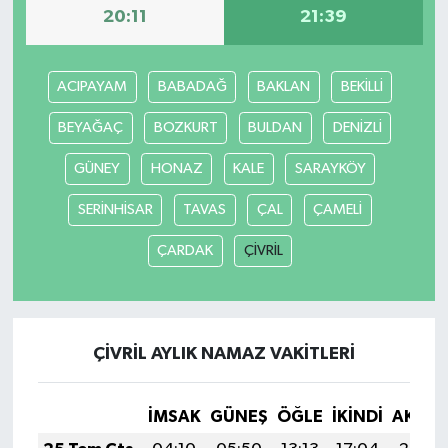
20:11
21:39
ACIPAYAM
BABADAĞ
BAKLAN
BEKİLLİ
BEYAĞAÇ
BOZKURT
BULDAN
DENİZLİ
GÜNEY
HONAZ
KALE
SARAYKÖY
SERİNHİSAR
TAVAS
ÇAL
ÇAMELİ
ÇARDAK
ÇİVRİL
ÇİVRİL AYLIK NAMAZ VAKITLERI
İMSAK
GÜNEŞ
ÖĞLE
İKINDI
AKŞA