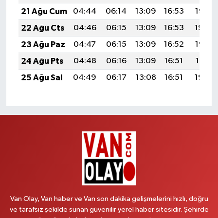
21 Ağu Cum
04:44
06:14
13:09
16:53
19:55
22 Ağu Cts
04:46
06:15
13:09
16:53
19:54
23 Ağu Paz
04:47
06:15
13:09
16:52
19:52
24 Ağu Pts
04:48
06:16
13:09
16:51
19:51
25 Ağu Sal
04:49
06:17
13:08
16:51
19:49
Van Olay, Van haber ve Van son dakika gelişmelerini hızlı, doğru
ve tarafsız şekilde sunan güvenilir yerel haber sitesidir. Şehirde