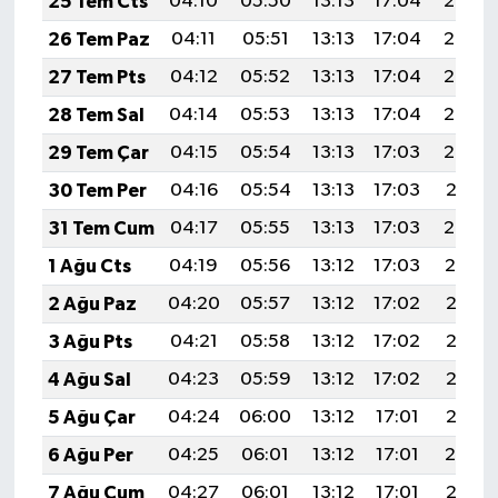
25 Tem Cts
04:10
05:50
13:13
17:04
20:25
26 Tem Paz
04:11
05:51
13:13
17:04
20:24
27 Tem Pts
04:12
05:52
13:13
17:04
20:23
28 Tem Sal
04:14
05:53
13:13
17:04
20:23
29 Tem Çar
04:15
05:54
13:13
17:03
20:22
30 Tem Per
04:16
05:54
13:13
17:03
20:21
31 Tem Cum
04:17
05:55
13:13
17:03
20:20
1 Ağu Cts
04:19
05:56
13:12
17:03
20:19
2 Ağu Paz
04:20
05:57
13:12
17:02
20:18
3 Ağu Pts
04:21
05:58
13:12
17:02
20:17
4 Ağu Sal
04:23
05:59
13:12
17:02
20:16
5 Ağu Çar
04:24
06:00
13:12
17:01
20:15
6 Ağu Per
04:25
06:01
13:12
17:01
20:14
7 Ağu Cum
04:27
06:01
13:12
17:01
20:13