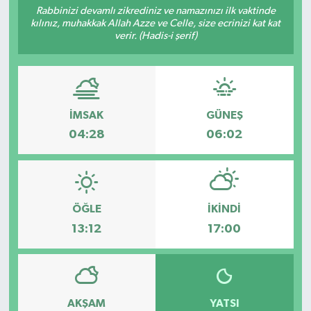
Rabbinizi devamlı zikrediniz ve namazınızı ilk vaktinde
kılınız, muhakkak Allah Azze ve Celle, size ecrinizi kat kat
RESMİ İLANLAR
verir. (Hadis-i şerif)
İMSAK
GÜNEŞ
04:28
06:02
ÖĞLE
İKINDI
13:12
17:00
AKŞAM
YATSI