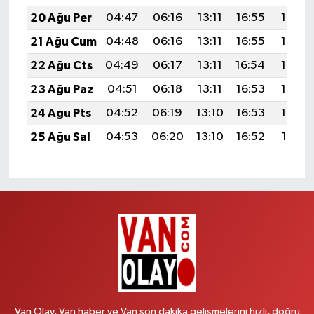
20 Ağu Per
04:47
06:16
13:11
16:55
19:57
21 Ağu Cum
04:48
06:16
13:11
16:55
19:56
22 Ağu Cts
04:49
06:17
13:11
16:54
19:55
23 Ağu Paz
04:51
06:18
13:11
16:53
19:53
24 Ağu Pts
04:52
06:19
13:10
16:53
19:52
25 Ağu Sal
04:53
06:20
13:10
16:52
19:51
Van Olay, Van haber ve Van son dakika gelişmelerini hızlı, doğru