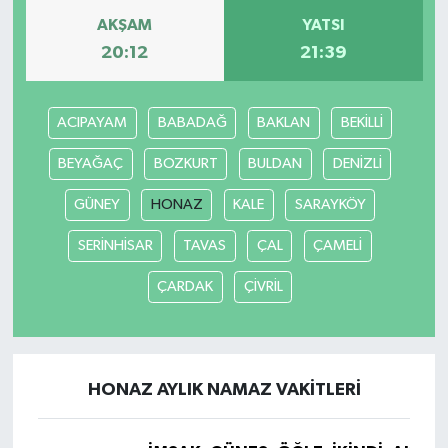
AKŞAM
YATSI
20:12
21:39
ACIPAYAM
BABADAĞ
BAKLAN
BEKİLLİ
BEYAĞAÇ
BOZKURT
BULDAN
DENİZLİ
GÜNEY
HONAZ
KALE
SARAYKÖY
SERİNHİSAR
TAVAS
ÇAL
ÇAMELİ
ÇARDAK
ÇİVRİL
HONAZ AYLIK NAMAZ VAKITLERI