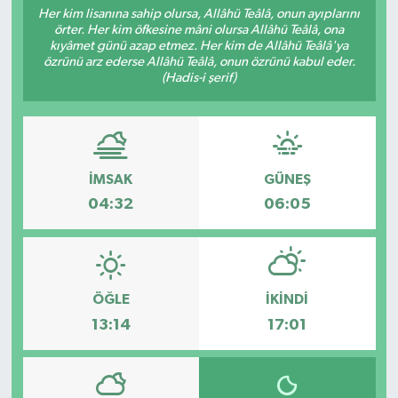
Her kim lisanına sahip olursa, Allâhü Teâlâ, onun ayıplarını
örter. Her kim öfkesine mâni olursa Allâhü Teâlâ, ona
RESMİ İLANLAR
kıyâmet günü azap etmez. Her kim de Allâhü Teâlâ'ya
özrünü arz ederse Allâhü Teâlâ, onun özrünü kabul eder.
(Hadis-i şerif)
İMSAK
GÜNEŞ
04:32
06:05
ÖĞLE
İKINDI
13:14
17:01