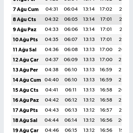
7 Ağu Cum
04:31
06:04
13:14
17:02
20:13
8 Ağu Cts
04:32
06:05
13:14
17:01
20:12
9 Ağu Paz
04:33
06:06
13:14
17:01
20:11
10 Ağu Pts
04:35
06:07
13:13
17:01
20:10
11 Ağu Sal
04:36
06:08
13:13
17:00
20:09
12 Ağu Çar
04:37
06:09
13:13
17:00
20:08
13 Ağu Per
04:38
06:10
13:13
16:59
20:06
14 Ağu Cum
04:40
06:10
13:13
16:59
20:05
15 Ağu Cts
04:41
06:11
13:13
16:58
20:04
16 Ağu Paz
04:42
06:12
13:12
16:58
20:03
17 Ağu Pts
04:43
06:13
13:12
16:57
20:01
18 Ağu Sal
04:44
06:14
13:12
16:56
20:00
19 Ağu Çar
04:46
06:15
13:12
16:56
19:59