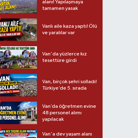
alanı! Yapılaşmaya
tamamen yasak
Vanlı aile kaza yaptı! Ölü
ve yaralılar var
Van'da yüzlerce kız
tesettüre girdi
Van, birçok şehri solladı!
Türkiye’de 5. sırada
Van’da öğretmen evine
48 personel alımı
yapılacak
Van'a dev yaşam alanı