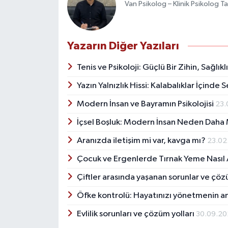
Van Psikolog – Klinik Psikolog T
Yazarın Diğer Yazıları
Tenis ve Psikoloji: Güçlü Bir Zihin, Sağlık
Yazın Yalnızlık Hissi: Kalabalıklar İçinde
Modern İnsan ve Bayramın Psikolojisi
23.
İçsel Boşluk: Modern İnsan Neden Dah
Aranızda iletişim mi var, kavga mı?
23.02
Çocuk ve Ergenlerde Tırnak Yeme Nasıl A
Çiftler arasında yaşanan sorunlar ve çöz
Öfke kontrolü: Hayatınızı yönetmenin a
Evlilik sorunları ve çözüm yolları
30.09.2