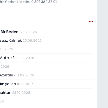
ahir Yurdakul İletişim: 0 507 382 55 01
K
lı Bir Beden
17.07.2026
 Sessiz Kalmak
25.06.2026
Ş
K
05.2026
a Mutsuz?
30.03.2026
.2026
M
zaltılır?
11.02.2026
üm yolları
10.11.2025
nahtarı
23.10.2025
H
025