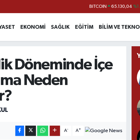
DOLAR
47,7106
%0.
EURO
55,1652
%0.
YASET
EKONOMİ
SAĞLIK
EĞİTİM
BİLİM VE TEKNO
STERLİN
64,4046
%0.
GRAM ALTIN
6618.49
%2.
BİST100
13.773
%-
lik Döneminde İçe
nma Neden
r?
KUL
-
+
A
A