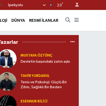
°
İpekyolu
23
17
27
LOJİ
DÜNYA
RESMİ İLANLAR
35
12
19
Yazarlar
MUSTAFA ÖZTÜNÇ
Devletin başındaki zatın aşkı
TAHIR YURDAKUL
Tenis ve Psikoloji: Güçlü Bir
Zihin, Sağlıklı Bir Beden
ESENNUR BİLİCİ