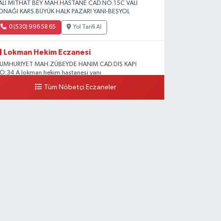
ALİ MİTHAT BEY MAH.HASTANE CAD.NO:15C VALİ
ONAĞI KARŞ.BÜYÜK HALK PAZARI YANI-BEŞYOL
0 (530) 996 58 65
Yol Tarifi Al
Lokman Hekim Eczanesi
UMHURİYET MAH.ZÜBEYDE HANIM CAD.DIŞ KAPI
O:34 A lokman hekim hastanesi yanı
Tüm Nöbetçi Eczaneler
0 (432) 503 93 23
Yol Tarifi Al
Hekimoğlu Eczanesi
anyolu Caddesi Yeni Diş Hastanesi Yanı NO:102F
0 (541) 147 65 65
Yol Tarifi Al
Koç Eczanesi
UMHURİYET MAH.KONAK SK.NO:6
0 (530) 442 24 65
Yol Tarifi Al
Yiğit Eczanesi