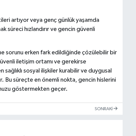
H
A
tileri artıyor veya genç günlük yaşamda
k süreci hızlandırır ve gencin güvenli
S
K
sorunu erken fark edildiğinde çözülebilir bir
üvenli iletişim ortamı ve gerekirse
ağlıklı sosyal ilişkiler kurabilir ve duygusal
r. Bu süreçte en önemli nokta, gencin hislerini
S
N
unuzu göstermekten geçer.
SONRAKI
O
A