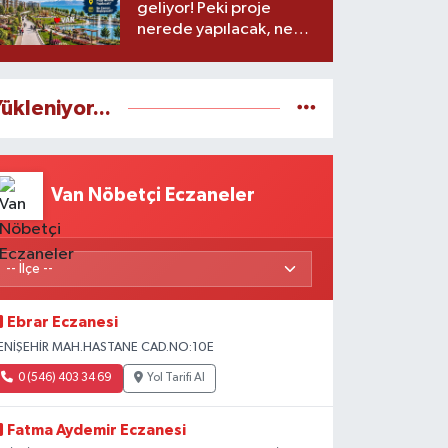
geliyor! Peki proje
nerede yapılacak, ne
zaman başlayacak?
ükleniyor...
Van Nöbetçi Eczaneler
Ebrar Eczanesi
ENİŞEHİR MAH.HASTANE CAD.NO:10E
0 (546) 403 34 69
Yol Tarifi Al
Fatma Aydemir Eczanesi