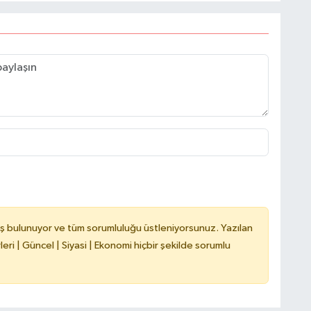
C
A
ş bulunuyor ve tüm sorumluluğu üstleniyorsunuz. Yazılan
ri | Güncel | Siyasi | Ekonomi hiçbir şekilde sorumlu