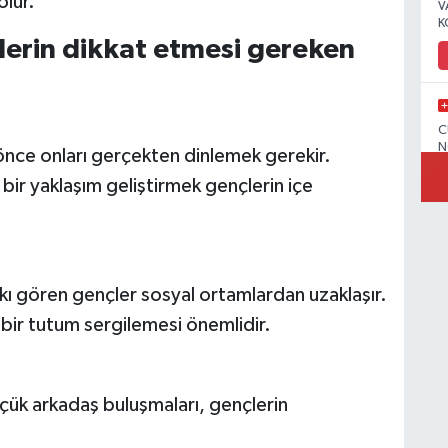
olur.
V
K
elerin dikkat etmesi gereken
C
N
 önce onları gerçekten dinlemek gerekir.
i bir yaklaşım geliştirmek gençlerin içe
V
askı gören gençler sosyal ortamlardan uzaklaşır.
i bir tutum sergilemesi önemlidir.
C
üçük arkadaş buluşmaları, gençlerin