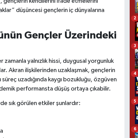
 gençlerin kendilerini ifade etmelerini
caklar” düşüncesi gençlerin iç dünyalarına
2
ünün Gençler Üzerindeki
3
zamanla yalnızlık hissi, duygusal yorgunluk
r. Akran ilişkilerinden uzaklaşmak, gençlerin
4
Bu süreç uzadığında kaygı bozukluğu, özgüven
ademik performansta düşüş ortaya çıkabilir.
5
 sık görülen etkiler şunlardır:
6
ma