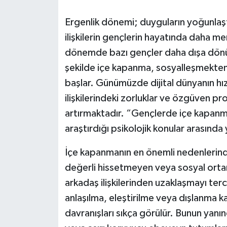
RESMİ İLANLAR
Ergenlik dönemi; duyguların yoğunlaştığ
ilişkilerin gençlerin hayatında daha me
dönemde bazı gençler daha dışa dönük v
şekilde içe kapanma, sosyalleşmekten
başlar. Günümüzde dijital dünyanın hı
ilişkilerindeki zorluklar ve özgüven 
artırmaktadır. “Gençlerde içe kapanma
araştırdığı psikolojik konular arasında
İçe kapanmanın en önemli nedenlerinde
değerli hissetmeyen veya sosyal ort
arkadaş ilişkilerinden uzaklaşmayı terc
anlaşılma, eleştirilme veya dışlanma 
davranışları sıkça görülür. Bunun yanında