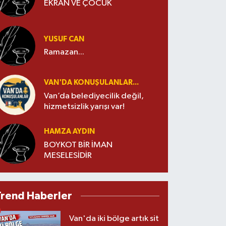
EKRAN VE ÇOCUK
YUSUF CAN
Ramazan...
VAN'DA KONUŞULANLAR...
Van’da belediyecilik değil,
hizmetsizlik yarışı var!
HAMZA AYDIN
BOYKOT BİR İMAN
MESELESİDİR
Trend Haberler
Van'da iki bölge artık sit