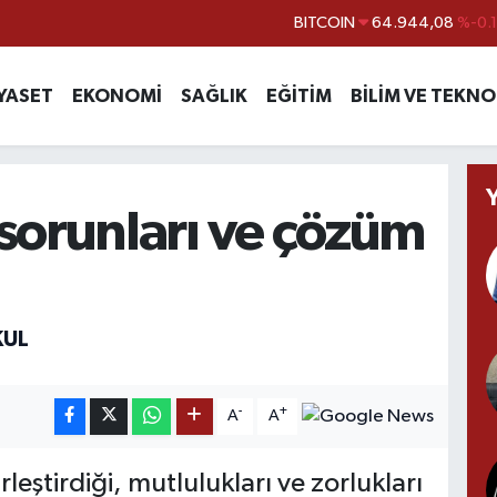
BITCOIN
64.944,08
%-0.
DOLAR
47,7436
%0.
EURO
55,2510
%0.
YASET
EKONOMİ
SAĞLIK
EĞİTİM
BİLİM VE TEKNO
STERLİN
64,4811
%0.
GRAM ALTIN
6660.55
%0.
BİST100
13.779
%-
k sorunları ve çözüm
KUL
-
+
A
A
birleştirdiği, mutlulukları ve zorlukları