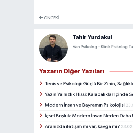
ÖNCEKI
Tahir Yurdakul
Van Psikolog – Klinik Psikolog T
Yazarın Diğer Yazıları
Tenis ve Psikoloji: Güçlü Bir Zihin, Sağlık
Yazın Yalnızlık Hissi: Kalabalıklar İçinde
Modern İnsan ve Bayramın Psikolojisi
23.
İçsel Boşluk: Modern İnsan Neden Dah
Aranızda iletişim mi var, kavga mı?
23.02