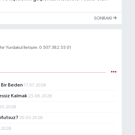
K
p
SONRAKI
ahir Yurdakul İletişim: 0 507 382 55 01
A
Z
lı Bir Beden
17.07.2026
K
 Sessiz Kalmak
25.06.2026
05.2026
a Mutsuz?
30.03.2026
U
.2026