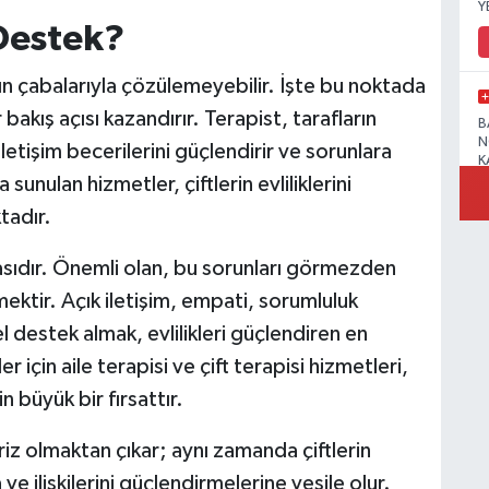
Y
Destek?
rın çabalarıyla çözülemeyebilir. İşte bu noktada
ir bakış açısı kazandırır. Terapist, tarafların
B
N
iletişim becerilerini güçlendirir ve sorunlara
K
sunulan hizmetler, çiftlerin evliliklerini
tadır.
rçasıdır. Önemli olan, bu sorunları görmezden
R
mektir. Açık iletişim, empati, sorumluluk
destek almak, evlilikleri güçlendiren en
 için aile terapisi ve çift terapisi hizmetleri,
B
n büyük bir fırsattır.
N
riz olmaktan çıkar; aynı zamanda çiftlerin
ve ilişkilerini güçlendirmelerine vesile olur.