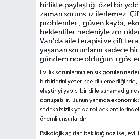
birlikte paylaştığı özel bir yo
RESMİ İLANLAR
zaman sorunsuz ilerlemez. Çif
problemleri, güven kaybı, ekon
beklentiler nedeniyle zorluklar
Van’da aile terapisi ve çift tera
yaşanan sorunların sadece bir
gündeminde olduğunu göster
Evlilik sorunlarının en sık görülen nedenl
birbirlerini yeterince dinlemediğinde
eleştiriyi yapıcı bir dille sunamadığın
dönüşebilir. Bunun yanında ekonomik zor
sadakatsizlik ya da rol beklentilerindek
önemli unsurlardır.
Psikolojik açıdan bakıldığında ise, evli