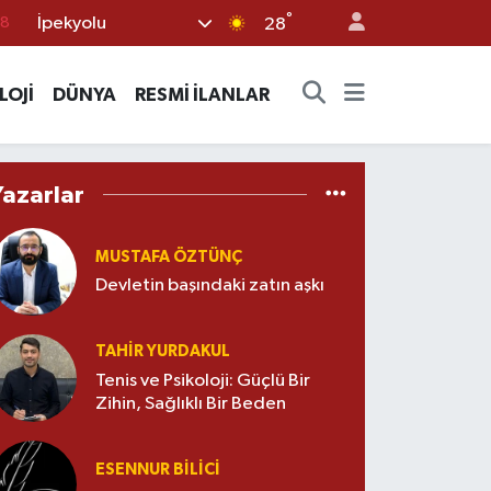
18
°
İpekyolu
28
18
32
LOJİ
DÜNYA
RESMİ İLANLAR
38
03
Yazarlar
14
MUSTAFA ÖZTÜNÇ
Devletin başındaki zatın aşkı
TAHIR YURDAKUL
Tenis ve Psikoloji: Güçlü Bir
Zihin, Sağlıklı Bir Beden
ESENNUR BİLİCİ