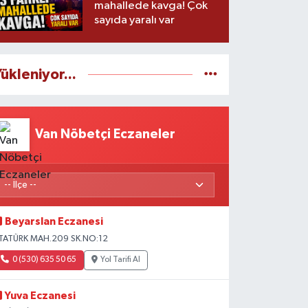
mahallede kavga! Çok
sayıda yaralı var
ükleniyor...
Van Nöbetçi Eczaneler
Beyarslan Eczanesi
TATÜRK MAH.209 SK.NO:12
0 (530) 635 50 65
Yol Tarifi Al
Yuva Eczanesi