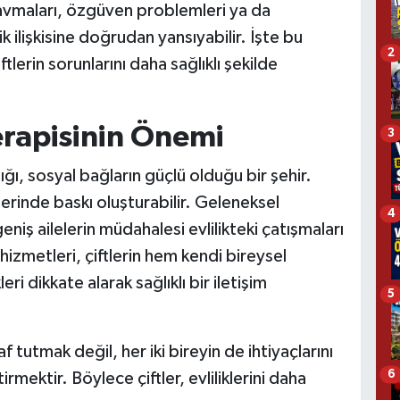
travmaları, özgüven problemleri ya da
k ilişkisine doğrudan yansıyabilir. İşte bu
2
erin sorunlarını daha sağlıklı şekilde
Terapisinin Önemi
3
adığı, sosyal bağların güçlü olduğu bir şehir.
erinde baskı oluşturabilir. Geleneksel
4
niş ailelerin müdahalesi evlilikteki çatışmaları
 hizmetleri, çiftlerin hem kendi bireysel
ri dikkate alarak sağlıklı bir iletişim
5
tutmak değil, her iki bireyin de ihtiyaçlarını
6
mektir. Böylece çiftler, evliliklerini daha