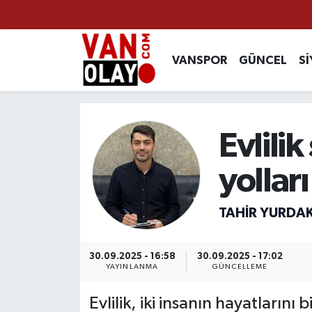
Vanspor
Van Nöbetçi Eczaneler
VANSPOR
GÜNCEL
Sİ
Güncel
Van Hava Durumu
Siyaset
Van Namaz Vakitleri
Evlili
Ekonomi
Van Trafik Yoğunluk Haritası
yolları
Sağlık
Süper Lig Puan Durumu ve Fikstür
TAHIR YURDA
Eğitim
Tüm Manşetler
30.09.2025 - 16:58
30.09.2025 - 17:02
Bilim & Teknoloji
Son Dakika Haberleri
YAYINLANMA
GÜNCELLEME
Evlilik, iki insanın hayatlarını 
Dünya
Haber Arşivi