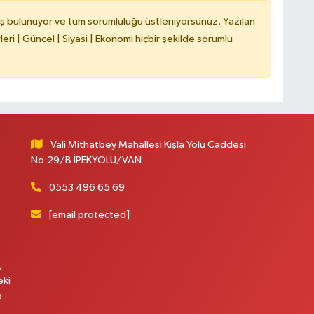
ş bulunuyor ve tüm sorumluluğu üstleniyorsunuz. Yazılan
ri | Güncel | Siyasi | Ekonomi hiçbir şekilde sorumlu
B
B
C
Vali Mithatbey Mahallesi Kışla Yolu Caddesi
No:29/B İPEKYOLU/VAN
C
0553 496 65 69
[email protected]
B
,
eki
p