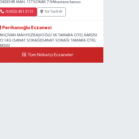
ENİŞEHİR MAH. 117.SOKAK 7-9Ahastane karşısı
0 (432) 451 31 51
Yol Tarifi Al
Perihanoğlu Eczanesi
AHÇİVAN MAH.YÜZBAŞIOĞLU SK.TAMARA OTEL KARŞISI
O:14G (SANAT SOKAĞI)SANAT SOKAĞI TAMARA OTEL
ARŞISI
Tüm Nöbetçi Eczaneler
0 (432) 216 24 25
Yol Tarifi Al
Aydın Eczanesi
ecep Tayyip Erdoğan Mah.Azerbaycan Cad.104 B
0 (538) 861 36 16
Yol Tarifi Al
Arjin Eczanesi
EYAZIT MAH.ZEYLAN CADDESİ OKYANUS GİYİM YANI
O:1
0 (535) 014 85 70
Yol Tarifi Al