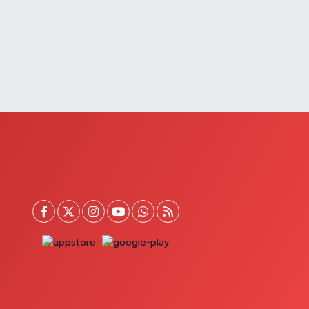
0 (432) 651 21 38
Yol Tarifi Al
Akın Eczanesi
ÖLGE HASTANESİ YANI,HAVAALANI KAVŞAĞI,
AHÇEŞEHİR KOLEJİ KARŞ.SÜPHAN MAH.İPEKYOLU
AD.NO:283I
0 (432) 502 71 71
Yol Tarifi Al
Çatak Eczanesi
UMHURİYET MAH.ATATÜRK CAD.DIŞ KAPI NO:13D
0 (432) 512 22 23
Yol Tarifi Al
Demir Eczanesi
AHÇELİEVLER MAH.ÇAY SK.NO:2 A
0 (432) 612 26 26
Yol Tarifi Al