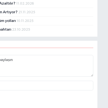
zaltılır?
11.02.2026
n Artıyor?
21.11.2025
A
ş
üm yolları
10.11.2025
nahtarı
23.10.2025
C
Z
E
3
H