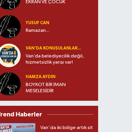
EKRAN VE ÇOCUK
YUSUF CAN
Ramazan...
VAN'DA KONUŞULANLAR...
Van’da belediyecilik değil,
hizmetsizlik yarışı var!
HAMZA AYDIN
BOYKOT BİR İMAN
MESELESİDİR
Trend Haberler
Van'da iki bölge artık sit