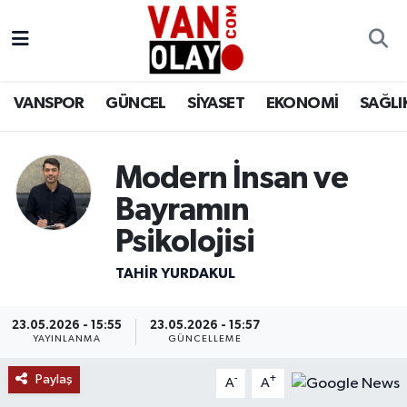
Vanspor
Van Nöbetçi Eczaneler
VANSPOR
GÜNCEL
SİYASET
EKONOMİ
SAĞLI
Güncel
Van Hava Durumu
Siyaset
Van Namaz Vakitleri
Modern İnsan ve
Bayramın
Ekonomi
Van Trafik Yoğunluk Haritası
Psikolojisi
Sağlık
Süper Lig Puan Durumu ve Fikstür
TAHIR YURDAKUL
Eğitim
Tüm Manşetler
23.05.2026 - 15:55
23.05.2026 - 15:57
YAYINLANMA
GÜNCELLEME
Bilim & Teknoloji
Son Dakika Haberleri
Paylaş
-
+
A
A
Dünya
Haber Arşivi