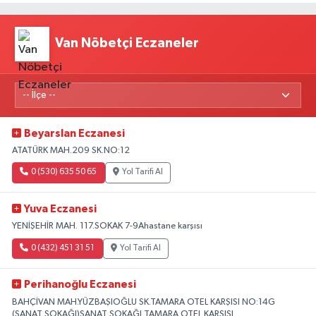
Van Nöbetçi Eczaneler
Beyarslan Eczanesi
ATATÜRK MAH.209 SK.NO:12
0 (530) 635 50 65
Yol Tarifi Al
Yuva Eczanesi
YENİŞEHİR MAH. 117.SOKAK 7-9Ahastane karşısı
0 (432) 451 31 51
Yol Tarifi Al
Perihanoğlu Eczanesi
BAHÇİVAN MAH.YÜZBAŞIOĞLU SK.TAMARA OTEL KARŞISI NO:14G
(SANAT SOKAĞI)SANAT SOKAĞI TAMARA OTEL KARŞISI