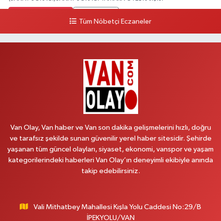
0 (432) 216 24 25
Yol Tarifi Al
Tüm Nöbetçi Eczaneler
Aydın Eczanesi
Recep Tayyip Erdoğan Mah.Azerbaycan Cad.104 B
0 (538) 861 36 16
Yol Tarifi Al
Arjin Eczanesi
BEYAZIT MAH.ZEYLAN CADDESİ OKYANUS GİYİM YANI NO:1
0 (535) 014 85 70
Yol Tarifi Al
Van Olay, Van haber ve Van son dakika gelişmelerini hızlı, doğru
ve tarafsız şekilde sunan güvenilir yerel haber sitesidir. Şehirde
Afşar Eczanesi
yaşanan tüm güncel olayları, siyaset, ekonomi, vanspor ve yaşam
Kazım Karabekir cad.Eski Araştırma Hastanesi karşısı (kent park karşısı )
kategorilerindeki haberleri Van Olay’ın deneyimli ekibiyle anında
Kaval iş merkezi No: 156 B
takip edebilirsiniz.
0 (432) 214 02 40
Yol Tarifi Al
Vali Mithatbey Mahallesi Kışla Yolu Caddesi No:29/B
Gürpınar Eczanesi
İPEKYOLU/VAN
Akpınar Mah. Milli Egemenlik Cad.No:7 A