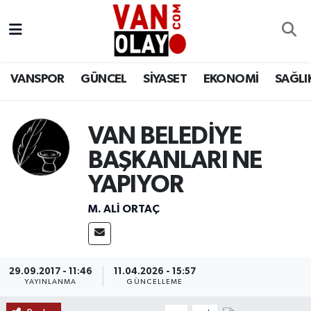
Vanspor
Van Nöbetçi Eczaneler
VANSPOR
GÜNCEL
SİYASET
EKONOMİ
SAĞLI
Güncel
Van Hava Durumu
Siyaset
Van Namaz Vakitleri
VAN BELEDİYE
BAŞKANLARI NE
Ekonomi
Van Trafik Yoğunluk Haritası
YAPIYOR
Sağlık
Süper Lig Puan Durumu ve Fikstür
M. ALI ORTAÇ
Eğitim
Tüm Manşetler
Bilim & Teknoloji
Son Dakika Haberleri
29.09.2017 - 11:46
11.04.2026 - 15:57
YAYINLANMA
GÜNCELLEME
Dünya
Haber Arşivi