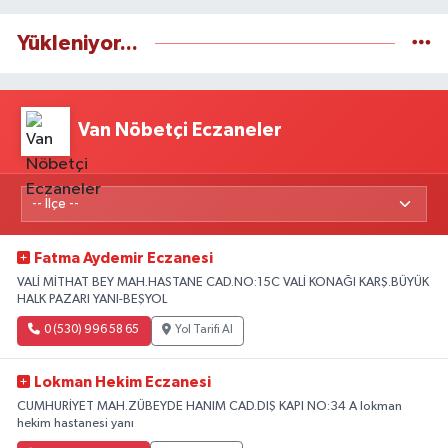
Yükleniyor...
Van Nöbetçi Eczaneler
Fatma Aydemir Eczanesi
VALİ MİTHAT BEY MAH.HASTANE CAD.NO:15C VALİ KONAĞI KARŞ.BÜYÜK
HALK PAZARI YANI-BEŞYOL
0 (530) 996 58 65
Yol Tarifi Al
Lokman Hekim Eczanesi
CUMHURİYET MAH.ZÜBEYDE HANIM CAD.DIŞ KAPI NO:34 A lokman
hekim hastanesi yanı