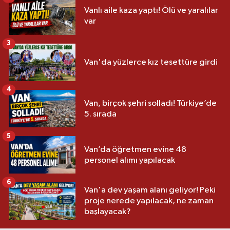
Vanlı aile kaza yaptı! Ölü ve yaralılar
var
3
Van'da yüzlerce kız tesettüre girdi
4
Van, birçok şehri solladı! Türkiye’de
5. sırada
5
Van’da öğretmen evine 48
personel alımı yapılacak
6
Van'a dev yaşam alanı geliyor! Peki
proje nerede yapılacak, ne zaman
başlayacak?