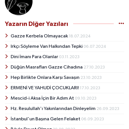
Yazarın Diğer Yazıları
Gazze Kerbela Olmayacak
18.07.2024
Irkçı Söyleme Van Halkından Tepki
06.07.2024
Dini İmanı Para Olanlar
03.11.2023
Düğün Masrafları Gazze Cihadına
27.10.2023
Hep Birlikte Onlara Karşı Savaşın
23.10.2023
ERMENİ VE YAHUDİ ÇOCUKLARI!
17.10.2023
Mescid-i Aksa İçin Bir Adım At
09.10.2023
Hz. Resulullah'ı Yakınlarından Dinleyelim
26.09.2023
İstanbul'un Başına Gelen Felaket
06.09.2023