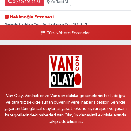
0 (432) 503 93 23
Yol Tarifi Al
Hekimoğlu Eczanesi
Vanyolu Caddesi Yeni Diş Hastanesi Yanı NO:102F
Tüm Nöbetçi Eczaneler
0 (541) 147 65 65
Yol Tarifi Al
Koç Eczanesi
CUMHURİYET MAH.KONAK SK.NO:6
0 (530) 442 24 65
Yol Tarifi Al
Yiğit Eczanesi
HATUNİYE MAHALLESİ ASMİN SOKAK NO:3 A ÖZEL AKDAMAR
HASTANESİ KARŞISI
Van Olay, Van haber ve Van son dakika gelişmelerini hızlı, doğru
0 (432) 217 11 10
Yol Tarifi Al
ve tarafsız şekilde sunan güvenilir yerel haber sitesidir. Şehirde
yaşanan tüm güncel olayları, siyaset, ekonomi, vanspor ve yaşam
kategorilerindeki haberleri Van Olay’ın deneyimli ekibiyle anında
Akdağ Eczanesi
takip edebilirsiniz.
SÜPHAN MAH.İPEKYOLU CAD.NO:283G BAHÇEŞEHİR KOLEJİ KARŞISI-
ABAKAN PLAZA