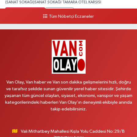
(SANAT SOKAĞI)SANAT SOKAĞI TAMARA OTEL KARŞISI
0 (432) 216 24 25
Yol Tarifi Al
Tüm Nöbetçi Eczaneler
Aydın Eczanesi
Recep Tayyip Erdoğan Mah.Azerbaycan Cad.104 B
0 (538) 861 36 16
Yol Tarifi Al
Arjin Eczanesi
BEYAZIT MAH.ZEYLAN CADDESİ OKYANUS GİYİM YANI NO:1
0 (535) 014 85 70
Yol Tarifi Al
Van Olay, Van haber ve Van son dakika gelişmelerini hızlı, doğru
ve tarafsız şekilde sunan güvenilir yerel haber sitesidir. Şehirde
Afşar Eczanesi
yaşanan tüm güncel olayları, siyaset, ekonomi, vanspor ve yaşam
Kazım Karabekir cad.Eski Araştırma Hastanesi karşısı (kent park karşısı )
kategorilerindeki haberleri Van Olay’ın deneyimli ekibiyle anında
Kaval iş merkezi No: 156 B
takip edebilirsiniz.
0 (432) 214 02 40
Yol Tarifi Al
Vali Mithatbey Mahallesi Kışla Yolu Caddesi No:29/B
Gürpınar Eczanesi