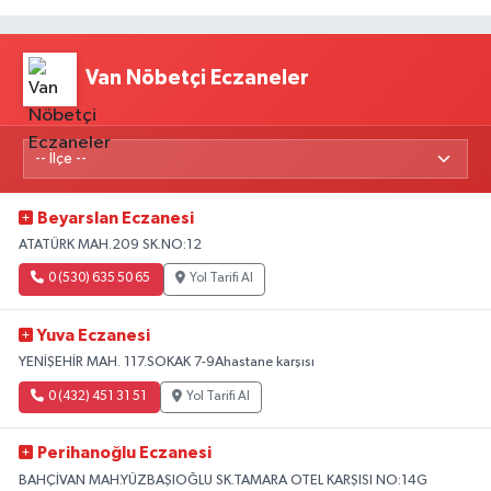
Van Nöbetçi Eczaneler
Beyarslan Eczanesi
ATATÜRK MAH.209 SK.NO:12
0 (530) 635 50 65
Yol Tarifi Al
Yuva Eczanesi
YENİŞEHİR MAH. 117.SOKAK 7-9Ahastane karşısı
0 (432) 451 31 51
Yol Tarifi Al
Perihanoğlu Eczanesi
BAHÇİVAN MAH.YÜZBAŞIOĞLU SK.TAMARA OTEL KARŞISI NO:14G