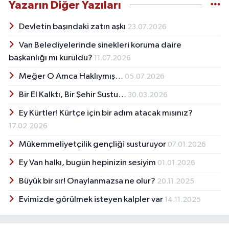
Yazarın Diğer Yazıları
Devletin başındaki zatın aşkı
23.07.2026
Van Belediyelerinde sinekleri koruma daire
başkanlığı mı kuruldu?
11.07.2026
Meğer O Amca Haklıymış…
05.07.2026
Bir El Kalktı, Bir Şehir Sustu…
30.03.2026
Ey Kürtler! Kürtçe için bir adım atacak mısınız?
17.02.2026
Mükemmeliyetçilik gençliği susturuyor
07.01.2026
Ey Van halkı, bugün hepinizin sesiyim
01.01.2026
Büyük bir sır! Onaylanmazsa ne olur?
20.11.2025
Evimizde görülmek isteyen kalpler var
14.11.2025